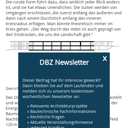
Die runde Form führt dazu, dass wirklich jeder Blick anders
ist, und sie hat etwas Unendliches: Die Suiten werden von
Umgängen erschlossen, die zuerst entlang des äußeren und
dann nach einem Durchstich entlang des inneren
Kreisradius erfolgen. Man könnte theoretisch immer im
Kreis gehen. „Der Weg durch das Hotel ist auch geprägt von
den Eindrücken, die uns die Landschaft gibt.“
x
DBZ Newsletter
Dieser Beitrag hat Ihr Interesse geweckt?
Dann bleiben Sie auf dem Laufenden und
Querschnitt, M 1 : 800
melden sich zu unserem kostenlosen
wöchentlichen Newsletter an:
Das OLM-Ressort ist von Kopf bis Fuß auf Umwelt eingestellt
und wird sehr ganzheitlich betrieben. Das beginnt bei der
» Relevante Architekturprojekte
Energie und reicht über den Einsatz regionaler
» Bautechnische Fachinformationen
Baumaterialien bis hin zum Graukäse aus der
» Rechtliche Fragen
Nachbarschaft. 130 Bohrpfähle, die im angrenzenden Feld
» Aktuelle Veranstaltungshinweise
120 m tief in die Erde ragen, nutzen die Erdwärme,
» jederzeit kündbar