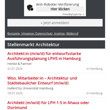
Anti-Roboter-Verifizierung
Hier klicken
Friendly
Captcha ⇗
» Jetzt anmelden!
Beispiele, Hinweise: Datenschutz, Analyse, Widerruf
Stellenmarkt Architektur
Architekt:in (m/w/d) für entwurfsstarke
Ausführungsplanung LPH5 in Hamburg
Henke & Partner
22.07.2026
in Hamburg
Wiss. Mitarbeiter:in – Architektur und
Städtebaulicher Entwurf (m/w/d)
HafenCity Universität Hamburg
18.07.2026
in Hamburg
Architekt (m/w/d) für LPH 1-5 in Ahaus oder
Dortmund