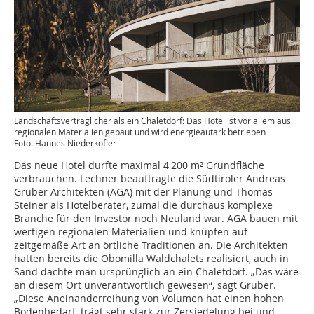
Landschaftsverträglicher als ein Chaletdorf: Das Hotel ist vor allem aus
regionalen Materialien gebaut und wird energieautark betrieben
Foto: Hannes Niederkofler
Das neue Hotel durfte maximal 4 200 m² Grundfläche
verbrauchen. Lechner beauftragte die Südtiroler Andreas
Gruber Architekten (AGA) mit der Planung und Thomas
Steiner als Hotelberater, zumal die durchaus komplexe
Branche für den Investor noch Neuland war. AGA bauen mit
wertigen regionalen Materialien und knüpfen auf
zeitgemäße Art an örtliche Traditionen an. Die Architekten
hatten bereits die Obomilla Waldchalets realisiert, auch in
Sand dachte man ursprünglich an ein Chaletdorf. „Das wäre
an diesem Ort unverantwortlich gewesen“, sagt Gruber.
„Diese Aneinanderreihung von Volumen hat einen hohen
Bodenbedarf, trägt sehr stark zur Zersiedelung bei und