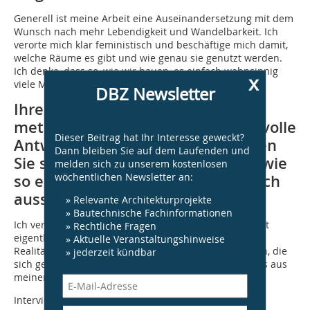
Generell ist meine Arbeit eine Auseinandersetzung mit dem
Wunsch nach mehr Lebendigkeit und Wandelbarkeit. Ich
verorte mich klar feminis­tisch und beschäftige mich damit,
welche Räume es gibt und wie genau sie genutzt werden.
Ich denke, dass so, wie wir bauen, es einfach wahnsinnig
x
viele Menschen ausschließt.
DBZ Newsletter
Ihre Arbeiten finden ja eher
methaphorische und auch humorvolle
Dieser Beitrag hat Ihr Interesse geweckt?
Antworten auf diese Fragen. Haben
Dann bleiben Sie auf dem Laufenden und
Sie sich schon einmal vorgestellt, wie
melden sich zu unserem kostenlosen
wöchentlichen Newsletter an:
so ein organischer Raum tatsächlich
aussehen könnte?
» Relevante Architekturprojekte
» Bautechnische Fachinformationen
Ich verwehre mich bewusst, konkret zu werden. Es gibt
» Rechtliche Fragen
eigentlich keine Utopien mehr, weil immer sofort ein
» Aktuelle Veranstaltungshinweise
Realitätsbezug gefordert wird. Die Herausforderungen, die
» jederzeit kündbar
sich gerade an die gebaute Umwelt stellen, machen es aus
meiner Sicht nötig, dass erstmal alles denkbar ist.
Interview: Natalie Scholder/DBZ