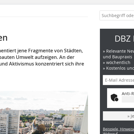
en
DBZ 
entiert jene Fragmente von Städten,
» Relevante New
bauten Umwelt aufzeigen. An der
und Baupraxis
» wöchentlich
 und Aktivismus konzentriert sich ihre
» Kostenlos un
Anti-R
» J
Beispiele, Hinweis
Widerruf