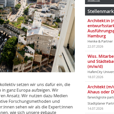
Stellenmark
Architekt:in 
entwurfsstar
Ausführungsp
Hamburg
Henke & Partner
22.07.2026
Wiss. Mitarbei
und Städteba
(m/w/d)
HafenCity Univer
18.07.2026
llektiv setzen wir uns dafür ein, die
Architekt (m/
 in ganz Europa aufzeigen. Wir
Ahaus oder 
ären Ansatz. Wir nutzen dazu Medien
farwickgrote par
ipative Forschungsmethoden und
Stadtplaner Par
r:innen sehen wir als die Expert:innen
14.07.2026
nnen, wie sich unsere gebaute