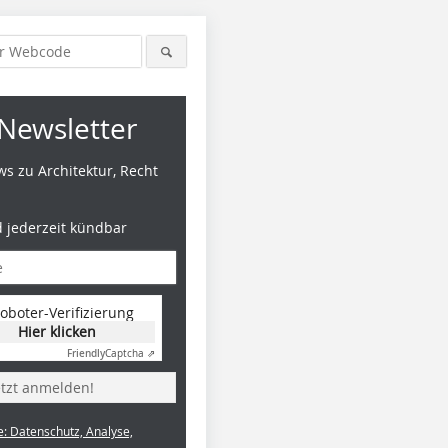
Newsletter
s zu Architektur, Recht
d jederzeit kündbar
oboter-Verifizierung
Hier klicken
Friendly
Captcha ⇗
etzt anmelden!
e: Datenschutz, Analyse,