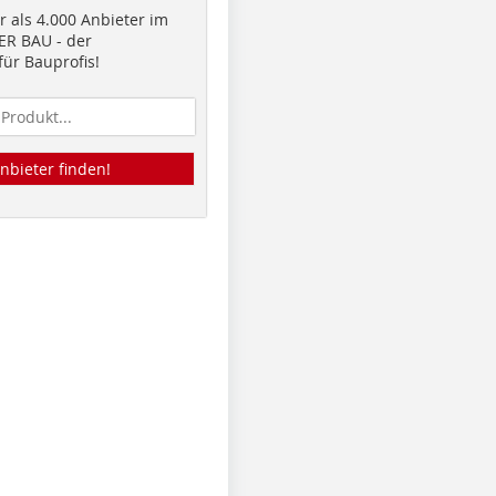
 als 4.000 Anbieter im
R BAU - der
ür Bauprofis!
nbieter finden!