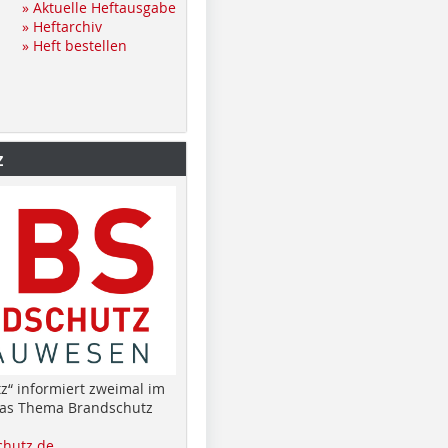
» Aktuelle Heftausgabe
» Heftarchiv
» Heft bestellen
z
z“ informiert zweimal im
das Thema Brandschutz
hutz.de