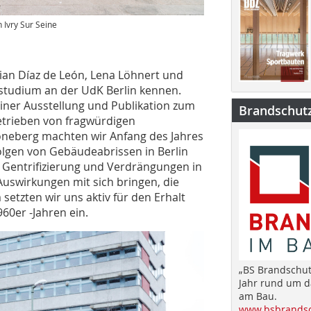
 Ivry Sur Seine
ian Díaz de León, Lena Löhnert und
rstudium an der UdK Berlin kennen.
einer Ausstellung und Publikation zum
Brandschut
getrieben von fragwürdigen
höneberg machten wir Anfang des Jahres
olgen von Gebäudeabrissen in Berlin
e Gentrifizierung und Verdrängungen in
uswirkungen mit sich bringen, die
setzten wir uns aktiv für den Erhalt
60er -Jahren ein.
„BS Brandschut
Jahr rund um 
am Bau.
www.bsbrandsc