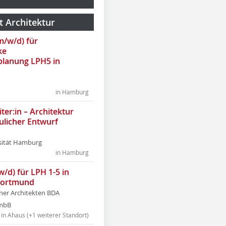
t Architektur
(m/w/d) für
ke
lanung LPH5 in
in Hamburg
ter:in – Architektur
ulicher Entwurf
sität Hamburg
in Hamburg
w/d) für LPH 1-5 in
Dortmund
tner Architekten BDA
tmbB
in Ahaus (+1 weiterer Standort)