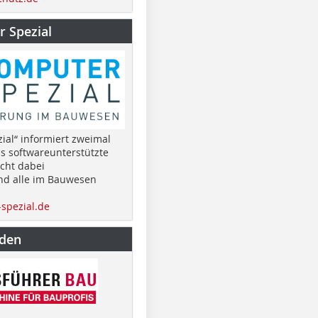
 Spezial
ial“ informiert zweimal
as softwareunterstützte
cht dabei
nd alle im Bauwesen
spezial.de
nden