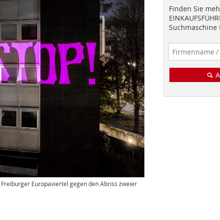
Finden Sie mehr
EINKAUFSFÜHRE
Suchmaschine f
A
 Freiburger Europaviertel gegen den Abriss zweier