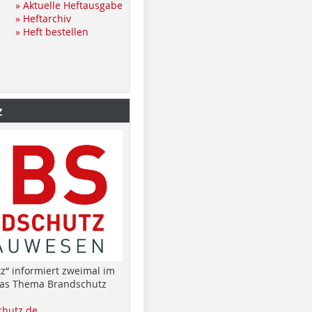
» Aktuelle Heftausgabe
» Heftarchiv
» Heft bestellen
z
z“ informiert zweimal im
das Thema Brandschutz
hutz.de