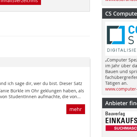
Inhaltsverzeichnis
CS Computer
„Computer Spez
im Jahr über d
Bauen und spri
fachübergreife
Tätigen an.
nd ich sage dir, wer du bist. Dieser Satz
www.computer-
fanie Bürkle im Ohr geklungen haben, als
 von StudentInnen aufmachte, die von...
Anbieter fi
mehr