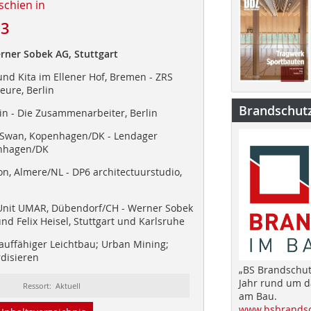
schien in
23
rner Sobek AG, Stuttgart
nd Kita im Ellener Hof, Bremen - ZRS
eure, Berlin
Brandschut
in - Die Zusammenarbeiter, Berlin
 Swan, Kopenhagen/DK - Lendager
enhagen/DK
on, Almere/NL - DP6 architectuurstudio,
Unit UMAR, Dübendorf/CH - Werner Sobek
und Felix Heisel, Stuttgart und Karlsruhe
lauffähiger Leichtbau; Urban Mining;
rdisieren
„BS Brandschut
Jahr rund um 
Ressort: Aktuell
am Bau.
www.bsbrandsc