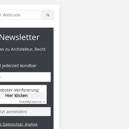
Newsletter
s zu Architektur, Recht
d jederzeit kündbar
oboter-Verifizierung
Hier klicken
Friendly
Captcha ⇗
etzt anmelden!
e: Datenschutz, Analyse,