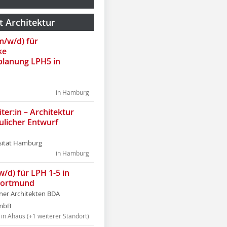
t Architektur
(m/w/d) für
ke
lanung LPH5 in
in Hamburg
ter:in – Architektur
ulicher Entwurf
sität Hamburg
in Hamburg
w/d) für LPH 1-5 in
Dortmund
tner Architekten BDA
tmbB
in Ahaus (+1 weiterer Standort)