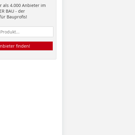
 als 4.000 Anbieter im
R BAU - der
ür Bauprofis!
nbieter finden!