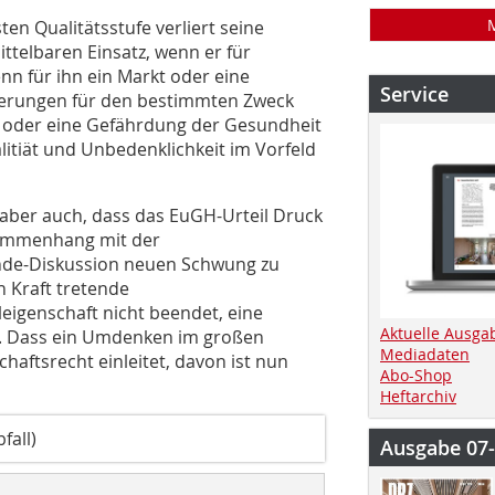
n Qualitätsstufe verliert seine
ttelbaren Einsatz, wenn er für
n für ihn ein Markt oder eine
Service
rderungen für den bestimmten Zweck
en oder eine Gefährdung der Gesundheit
litiät und Unbedenklichkeit im Vorfeld
 aber auch, dass das EuGH-Urteil Druck
usammenhang mit der
Ende-Diskussion neuen Schwung zu
in Kraft tretende
eigenschaft nicht beendet, eine
Aktuelle Ausga
us. Dass ein Umdenken im großen
Mediadaten
chaftsrecht einleitet, davon ist nun
Abo-Shop
Heftarchiv
all)
Ausgabe 07