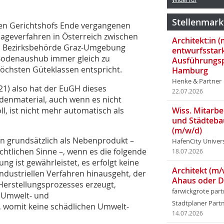
Stellenmark
hen Gerichtshofs Ende vergangenen
ageverfahren in Öster­reich zwischen
Architekt:in 
n Bezirksbehörde Graz-Umgebung
entwurfsstar
b Bodenaushub immer gleich zu
Ausführungsp
höchsten Güteklassen entspricht.
Hamburg
Henke & Partner
21) also hat der EuGH dieses
22.07.2026
denmaterial, auch wenn es nicht
l, ist nicht mehr automatisch als
Wiss. Mitarbei
und Städteba
(m/w/d)
nn grundsätzlich als Nebenprodukt –
HafenCity Univer
chtlichen Sinne –, wenn es die folgende
18.07.2026
g ist gewährleistet, es erfolgt keine
Architekt (m/
ndustriellen Verfahren hinausgeht, der
Ahaus oder 
 Herstellungsprozesses erzeugt,
farwickgrote par
, Umwelt- und
Stadtplaner Par
, womit keine schädlichen Umwelt-
14.07.2026