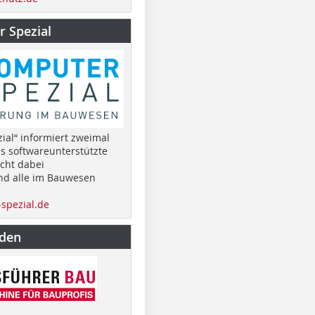
 Spezial
ial“ informiert zweimal
as softwareunterstützte
cht dabei
nd alle im Bauwesen
spezial.de
nden