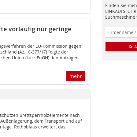
Finden Sie mehr
EINKAUFSFÜHRE
Suchmaschine f
e vorläufig nur geringe
ungsverfahren der EU-Kommission gegen
A
chland (Az.: C-377/17) folgte der
schen Union (kurz EuGH) den Anträgen
mehr
schützen Brettsperrholzelemente nach
r Außenlagerung, dem Transport und auf
ntage. Rothoblaas erweitert das