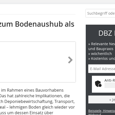
zum Bodenaushub als
DBZ 
» Relevante New
und Baupraxis
» wöchentlich
» Kostenlos un
Anti-R
er im Rahmen eines Bauvorhabens
. Das hat zahlreiche Implikationen, die
» J
ch Deponiebewirtschaftung, Transport,
eal – lehmigen Boden gleich wieder vor
Beispiele, Hinweis
uss um dessen Einsatz über
Widerruf