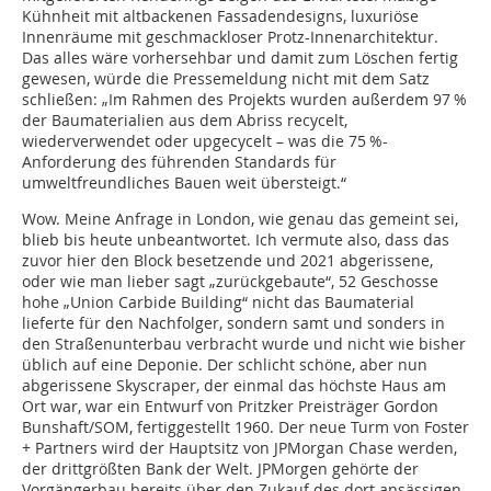
Kühnheit mit altbackenen Fassadendesigns, luxuriöse
Innenräume mit geschmackloser Protz-Innenarchitektur.
Das alles wäre vorhersehbar und damit zum Löschen fertig
gewesen, würde die Pressemeldung nicht mit dem Satz
schließen: „Im Rahmen des Projekts wurden außerdem 97 %
der Baumaterialien aus dem Abriss recycelt,
wiederverwendet oder upgecycelt – was die 75 %-
Anforderung des führenden Standards für
umweltfreundliches Bauen weit übersteigt.“
Wow. Meine Anfrage in London, wie genau das gemeint sei,
blieb bis heute unbeantwortet. Ich vermute also, dass das
zuvor hier den Block besetzende und 2021 abgerissene,
oder wie man lieber sagt „zurückgebaute“, 52 Geschosse
hohe „Union Carbide Building“ nicht das Baumaterial
lieferte für den Nachfolger, sondern samt und sonders in
den Straßenunterbau verbracht wurde und nicht wie bisher
üblich auf eine Deponie. Der schlicht schöne, aber nun
abgerissene Skyscraper, der einmal das höchste Haus am
Ort war, war ein Entwurf von Pritzker Preisträger Gordon
Bunshaft/SOM, fertiggestellt 1960. Der neue Turm von Foster
+ Partners wird der Hauptsitz von JPMorgan Chase werden,
der drittgrößten Bank der Welt. JPMorgen gehörte der
Vorgängerbau bereits über den Zukauf des dort ansässigen