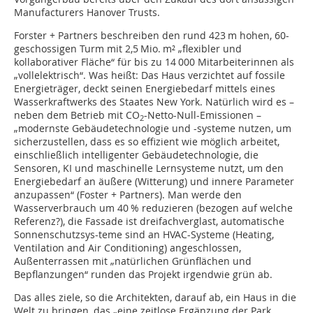
Manu­facturers Hanover Trusts.
Forster + Partners beschreiben den rund 423 m hohen, 60-
geschossigen Turm mit 2,5 Mio. m² „flexibler und
kollaborativer Fläche“ für bis zu 14 000 Mitarbeiterinnen als
„vollelektrisch“. Was heißt: Das Haus verzichtet auf fossile
Energieträger, deckt seinen Energiebedarf mittels eines
Wasserkraftwerks des Staates New York. Natürlich wird es –
neben dem Betrieb mit CO
-Netto-Null-Emissionen –
2
„modernste Gebäudetechnologie und -systeme nutzen, um
sicherzustellen, dass es so effizient wie möglich arbeitet,
einschließlich intelligenter Gebäudetechnologie, die
Sensoren, KI und maschinelle Lernsysteme nutzt, um den
Energiebedarf an äußere (Witterung) und innere Parameter
anzupassen“ (Foster + Partners). Man werde den
Wasserverbrauch um 40 % reduzieren (bezogen auf welche
Referenz?), die Fassade ist dreifachverglast, automatische
Sonnenschutzsys-teme sind an HVAC-Systeme (Heating,
Ventilation and Air Conditioning) angeschlossen,
Außenterrassen mit „natürlichen Grünflächen und
Bepflanzungen“ runden das Projekt irgendwie grün ab.
Das alles ziele, so die Architekten, darauf ab, ein Haus in die
Welt zu bringen, das „eine zeitlose Ergänzung der Park