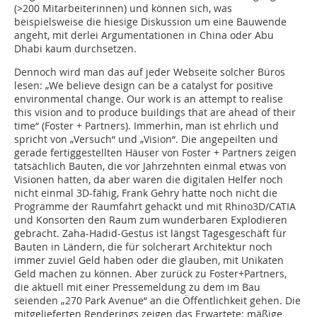
(>200 Mitarbeiterinnen) und können sich, was
beispielsweise die hiesige Diskussion um eine Bauwende
angeht, mit derlei Argumentationen in China oder Abu
Dhabi kaum durchsetzen.
Dennoch wird man das auf jeder Webseite solcher Büros
lesen: „We believe design can be a catalyst for positive
environmental change. Our work is an attempt to realise
this vision and to produce buildings that are ahead of their
time“ (Foster + Partners). Immerhin, man ist ehrlich und
spricht von „Versuch“ und „Vision“. Die angepeilten und
gerade fertiggestellten Häuser von Foster + Partners zeigen
tatsächlich Bauten, die vor Jahrzehnten einmal etwas von
Visionen hatten, da aber waren die digitalen Helfer noch
nicht einmal 3D-fähig, Frank Gehry hatte noch nicht die
Programme der Raumfahrt gehackt und mit Rhino3D/CATIA
und Konsorten den Raum zum wunderbaren Explodieren
gebracht. Zaha-Hadid-Gestus ist längst Tagesgeschäft für
Bauten in Ländern, die für solcherart Architektur noch
immer zuviel Geld haben oder die glauben, mit Unikaten
Geld machen zu können. Aber zurück zu Foster+Partners,
die aktuell mit einer Pressemeldung zu dem im Bau
seienden „270 Park Avenue“ an die Öffentlichkeit gehen. Die
mitgelieferten Renderings zeigen das Erwartete: mäßige