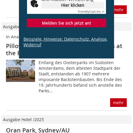
Hier klicken
mehr
Friendly
Captcha ⇗
Melden Sie sich jetzt an!
Ausgabe Hotel 2023/2023
In Analogie erweitert
Beispiele, Hinweise: Datenschutz, Analyse,
Widerruf
Pillows Grand Boutique Hotel Maurits at
the Park, Amsterdam/NL
Entlang des Oosterparks im Südosten
Amsterdams, dem ältesten Stadtpark der
Stadt, entstanden ab 1907 mehrere
imposante Backsteinbauten. Bis Ende des
19. Jahrhunderts befand sich anstelle des
Parks...
mehr
Ausgabe Hotel /2025
Oran Park, Sydney/AU