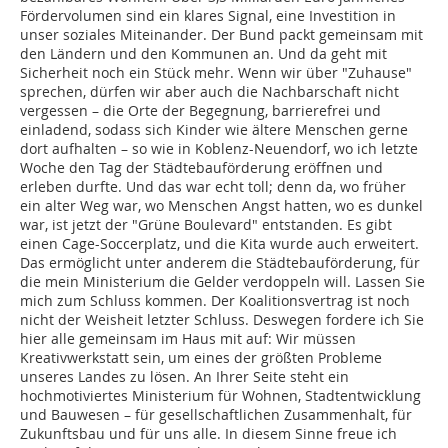
Fördervolumen sind ein klares Signal, eine Investition in
unser soziales Miteinander. Der Bund packt gemeinsam mit
den Ländern und den Kommunen an. Und da geht mit
Sicherheit noch ein Stück mehr. Wenn wir über "Zuhause"
sprechen, dürfen wir aber auch die Nachbarschaft nicht
vergessen – die Orte der Begegnung, barrierefrei und
einladend, sodass sich Kinder wie ältere Menschen gerne
dort aufhalten – so wie in Koblenz-Neuendorf, wo ich letzte
Woche den Tag der Städtebauförderung eröffnen und
erleben durfte. Und das war echt toll; denn da, wo früher
ein alter Weg war, wo Menschen Angst hatten, wo es dunkel
war, ist jetzt der "Grüne Boulevard" entstanden. Es gibt
einen Cage-Soccerplatz, und die Kita wurde auch erweitert.
Das ermöglicht unter anderem die Städtebauförderung, für
die mein Ministerium die Gelder verdoppeln will. Lassen Sie
mich zum Schluss kommen. Der Koalitionsvertrag ist noch
nicht der Weisheit letzter Schluss. Deswegen fordere ich Sie
hier alle gemeinsam im Haus mit auf: Wir müssen
Kreativwerkstatt sein, um eines der größten Probleme
unseres Landes zu lösen. An Ihrer Seite steht ein
hochmotiviertes Ministerium für Wohnen, Stadtentwicklung
und Bauwesen – für gesellschaftlichen Zusammenhalt, für
Zukunftsbau und für uns alle. In diesem Sinne freue ich