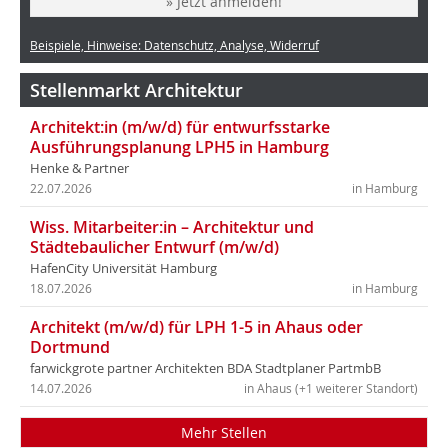
» Jetzt anmelden!
Beispiele, Hinweise: Datenschutz, Analyse, Widerruf
Stellenmarkt Architektur
Architekt:in (m/w/d) für entwurfsstarke
Ausführungsplanung LPH5 in Hamburg
Henke & Partner
22.07.2026
in Hamburg
Wiss. Mitarbeiter:in – Architektur und
Städtebaulicher Entwurf (m/w/d)
HafenCity Universität Hamburg
18.07.2026
in Hamburg
Architekt (m/w/d) für LPH 1-5 in Ahaus oder
Dortmund
farwickgrote partner Architekten BDA Stadtplaner PartmbB
14.07.2026
in Ahaus (+1 weiterer Standort)
Mehr Stellen