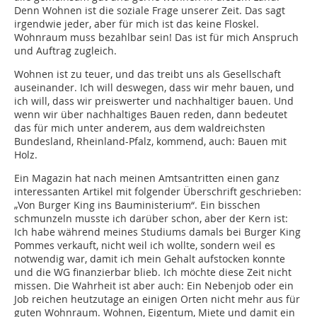
Denn Wohnen ist die soziale Frage unserer Zeit. Das sagt
irgendwie jeder, aber für mich ist das keine Floskel.
Wohnraum muss bezahlbar sein! Das ist für mich Anspruch
und Auftrag zugleich.
Wohnen ist zu teuer, und das treibt uns als Gesellschaft
auseinander. Ich will deswegen, dass wir mehr bauen, und
ich will, dass wir preiswerter und nachhaltiger bauen. Und
wenn wir über nachhaltiges Bauen reden, dann bedeutet
das für mich unter anderem, aus dem waldreichsten
Bundesland, Rheinland-Pfalz, kommend, auch: Bauen mit
Holz.
Ein Magazin hat nach meinen Amtsantritten einen ganz
interessanten Artikel mit folgender Überschrift geschrieben:
„Von Burger King ins Bauministerium“. Ein bisschen
schmunzeln musste ich darüber schon, aber der Kern ist:
Ich habe während meines Studiums damals bei Burger King
Pommes verkauft, nicht weil ich wollte, sondern weil es
notwendig war, damit ich mein Gehalt aufstocken konnte
und die WG finanzierbar blieb. Ich möchte diese Zeit nicht
missen. Die Wahrheit ist aber auch: Ein Nebenjob oder ein
Job reichen heutzutage an einigen Orten nicht mehr aus für
guten Wohnraum. Wohnen, Eigentum, Miete und damit ein