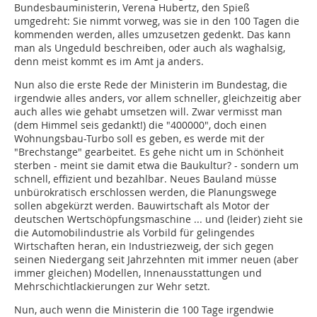
Bundesbauministerin, Verena Hubertz, den Spieß
umgedreht: Sie nimmt vorweg, was sie in den 100 Tagen die
kommenden werden, alles umzusetzen gedenkt. Das kann
man als Ungeduld beschreiben, oder auch als waghalsig,
denn meist kommt es im Amt ja anders.
Nun also die erste Rede der Ministerin im Bundestag, die
irgendwie alles anders, vor allem schneller, gleichzeitig aber
auch alles wie gehabt umsetzen will. Zwar vermisst man
(dem Himmel seis gedankt!) die "400000", doch einen
Wohnungsbau-Turbo soll es geben, es werde mit der
"Brechstange" gearbeitet. Es gehe nicht um in Schönheit
sterben - meint sie damit etwa die Baukultur? - sondern um
schnell, effizient und bezahlbar. Neues Bauland müsse
unbürokratisch erschlossen werden, die Planungswege
sollen abgekürzt werden. Bauwirtschaft als Motor der
deutschen Wertschöpfungsmaschine ... und (leider) zieht sie
die Automobilindustrie als Vorbild für gelingendes
Wirtschaften heran, ein Industriezweig, der sich gegen
seinen Niedergang seit Jahrzehnten mit immer neuen (aber
immer gleichen) Modellen, Innenausstattungen und
Mehrschichtlackierungen zur Wehr setzt.
Nun, auch wenn die Ministerin die 100 Tage irgendwie