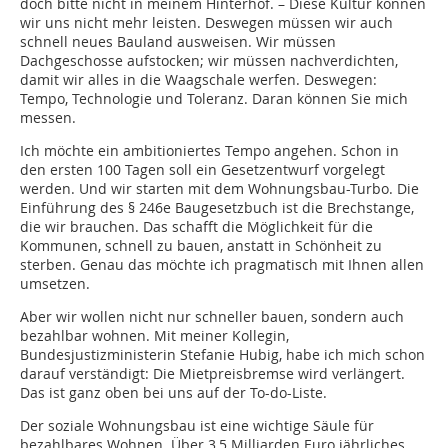
doch bitte nicht in meinem Hinterhof. – Diese Kultur können
wir uns nicht mehr leisten. Deswegen müssen wir auch
schnell neues Bauland ausweisen. Wir müssen
Dachgeschosse aufstocken; wir müssen nachverdichten,
damit wir alles in die Waagschale werfen. Deswegen:
Tempo, Technologie und Toleranz. Daran können Sie mich
messen.
Ich möchte ein ambitioniertes Tempo angehen. Schon in
den ersten 100 Tagen soll ein Gesetzentwurf vorgelegt
werden. Und wir starten mit dem Wohnungsbau-Turbo. Die
Einführung des § 246e Baugesetzbuch ist die Brechstange,
die wir brauchen. Das schafft die Möglichkeit für die
Kommunen, schnell zu bauen, anstatt in Schönheit zu
sterben. Genau das möchte ich pragmatisch mit Ihnen allen
umsetzen.
Aber wir wollen nicht nur schneller bauen, sondern auch
bezahlbar wohnen. Mit meiner Kollegin,
Bundesjustizministerin Stefanie Hubig, habe ich mich schon
darauf verständigt: Die Mietpreisbremse wird verlängert.
Das ist ganz oben bei uns auf der To-do-Liste.
Der soziale Wohnungsbau ist eine wichtige Säule für
bezahlbares Wohnen. Über 3,5 Milliarden Euro jährliches