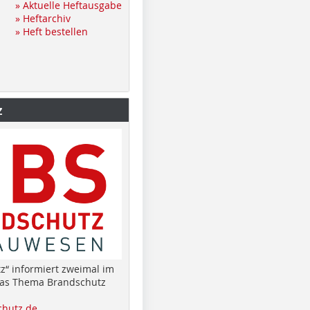
» Aktuelle Heftausgabe
» Heftarchiv
» Heft bestellen
z
z“ informiert zweimal im
das Thema Brandschutz
hutz.de