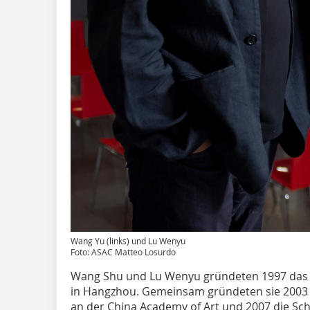
Wang Yu (links) und Lu Wenyu
Foto: ASAC Matteo Losurdo
Wang Shu und Lu Wenyu gründeten 1997 das Am
in Hangzhou. Gemeinsam gründeten sie 2003 a
an der China Academy of Art und 2007 die Scho