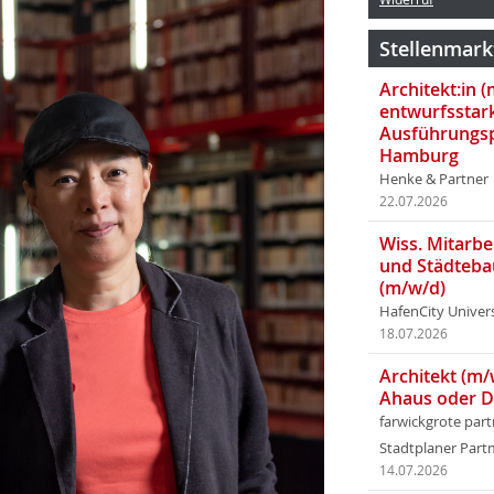
Stellenmark
Architekt:in 
entwurfsstar
Ausführungsp
Hamburg
Henke & Partner
22.07.2026
Wiss. Mitarbei
und Städteba
(m/w/d)
HafenCity Univer
18.07.2026
Architekt (m/
Ahaus oder 
farwickgrote par
Stadtplaner Par
14.07.2026