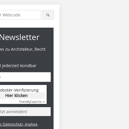
Newsletter
s zu Architektur, Recht
d jederzeit kündbar
oboter-Verifizierung
Hier klicken
Friendly
Captcha ⇗
etzt anmelden!
e: Datenschutz, Analyse,