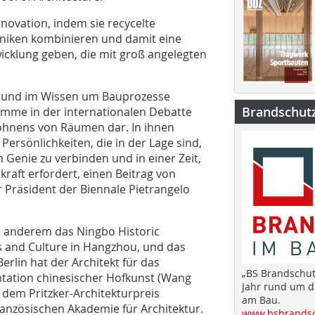
nnovation, indem sie recycelte
niken kombinieren und damit eine
wicklung geben, die mit groß angelegten
rte und im Wissen um Bauprozesse
Brandschut
Stimme in der internationalen Debatte
ohnens von Räumen dar. In ihnen
Persönlichkeiten, die in der Lage sind,
 Genie zu verbinden und in einer Zeit,
raft erfordert, einen Beitrag von
r Präsident der Biennale Pietrangelo
r anderem das Ningbo Historic
s and Culture in Hangzhou, und das
erlin hat der Architekt für das
„BS Brandschut
tation chinesischer Hofkunst (Wang
Jahr rund um 
 dem Pritzker-Architekturpreis
am Bau.
französischen Akademie für Architektur.
www.bsbrandsc