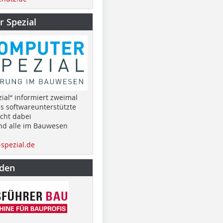
 Spezial
ial“ informiert zweimal
as softwareunterstützte
cht dabei
nd alle im Bauwesen
spezial.de
nden