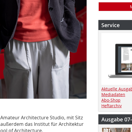
Service
Aktuelle Ausga
Mediadaten
Abo-Shop
Heftarchiv
ateur Architecture Studio, mit Sitz
Ausgabe 07
ußerdem das Institut für Architektur
ol of Architecture.