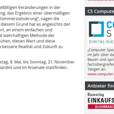
ielfältigen Veränderungen in der
CS Computer
ung, das Ergebnis einer übermäßigen
Kommerzialisierung“, sagen die
diesem Grund hat es angesichts der
ert, an einem einfachen und
nd wahrhaftigen Methode der
mühen, diesen Wert und diese
e bessere Realität und Zukunft zu
„Computer Spez
im Jahr über d
Bauen und spri
stag, 8. Mai, bis Sonntag, 21. November
fachübergreife
iardini und im Arsenale stattfinden.
Tätigen an.
www.computer-
Anbieter fi