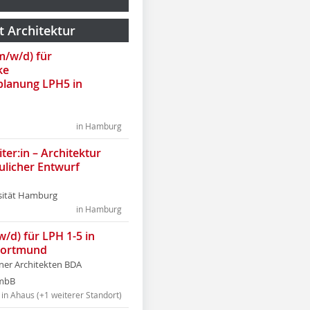
t Architektur
(m/w/d) für
ke
lanung LPH5 in
in Hamburg
ter:in – Architektur
ulicher Entwurf
sität Hamburg
in Hamburg
w/d) für LPH 1-5 in
Dortmund
tner Architekten BDA
tmbB
in Ahaus (+1 weiterer Standort)