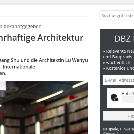
eam bekanntgegeben
hrhaftige Architektur
DBZ 
» Relevante New
und Baupraxis
 Wang Shu und die Architektin Lu Wenyu
» wöchentlich
. Internationale
» Kostenlos un
en.
Anti-R
» J
Beispiele, Hinweis
Widerruf