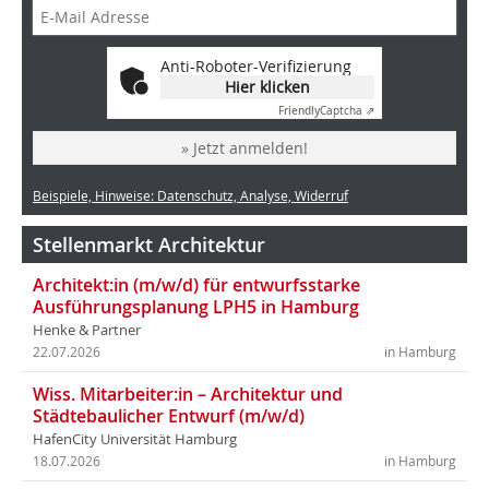
Anti-Roboter-Verifizierung
Hier klicken
Friendly
Captcha ⇗
» Jetzt anmelden!
Beispiele, Hinweise: Datenschutz, Analyse, Widerruf
Stellenmarkt Architektur
Architekt:in (m/w/d) für entwurfsstarke
Ausführungsplanung LPH5 in Hamburg
Henke & Partner
22.07.2026
in Hamburg
Wiss. Mitarbeiter:in – Architektur und
Städtebaulicher Entwurf (m/w/d)
HafenCity Universität Hamburg
18.07.2026
in Hamburg