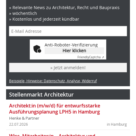
» Relevante News zu Architektur, Recht und Baupraxis
» wöchentlich
» Kostenlos und jederzeit kündbar
Anti-Roboter-Verifizierung
Hier klicken
Friendly
Captcha ⇗
» Jetzt anmelden!
Beispiele, Hinweise: Datenschutz, Analyse, Widerruf
Stellenmarkt Architektur
Architekt:in (m/w/d) für entwurfsstarke
Ausführungsplanung LPH5 in Hamburg
Henke & Partner
22.07.2026
in Hamburg