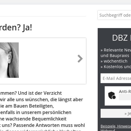
den? Ja!
DBZ 
» Relevante New
und Baupraxis
» wöchentlich
» Kostenlos un
Anti-R
ammen? Und ist der Verzicht
wir alle uns wünschen, die längst aber
ie am Bauen Beteiligten,
nfalls in unserem persönlichen
» J
eine wachsende Bequemlichkeit
rt uns? Passende Antworten muss wohl
Beispiele, Hinweis
Widerruf