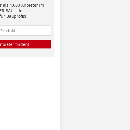
 als 4.000 Anbieter im
R BAU - der
ür Bauprofis!
nbieter finden!