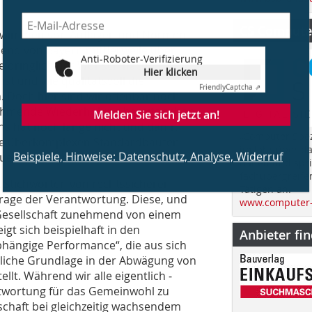
CS Computer
eischwimmen von Auflagen und Normen,
hend von ­Bayern mittlerweile über
Anti-Roboter-Verifizierung
ie dringlich der Wunsch nach
Hier klicken
st und wie qualitätsvoll die
Friendly
Captcha ⇗
 Doch hier sind wir offenbar noch
ehmende Wiederholung bereits schon
Melden Sie sich jetzt an!
ens hat noch lange nicht und damit
„Computer Spez
 die überkomplexen Standardbauten
im Jahr über d
Beispiele, Hinweise: Datenschutz, Analyse, Widerruf
auer verabschieden.
Bauen und spri
fachübergreife
g. Stichworten von rechtssicherer
Tätigen an.
rage der Verantwortung. Diese, und
www.computer-
er Gesellschaft zunehmend von einem
gt sich beispielhaft in den
Anbieter fi
hängige Performance“, die aus sich
ntliche Grundlage in der Abwägung von
tellt. Während wir alle eigentlich ­
twortung für das Gemeinwohl zu
chaft bei gleichzeitig wachsendem