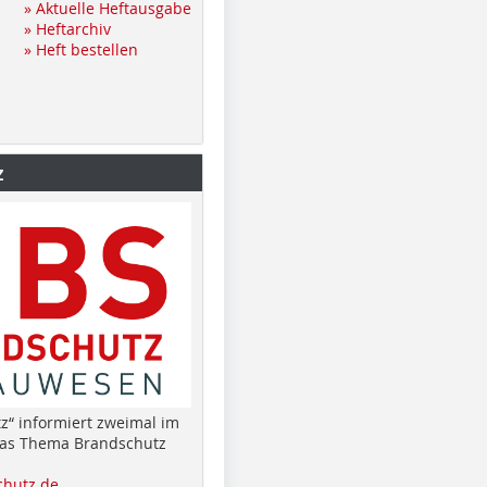
» Aktuelle Heftausgabe
» Heftarchiv
» Heft bestellen
z
z“ informiert zweimal im
das Thema Brandschutz
hutz.de