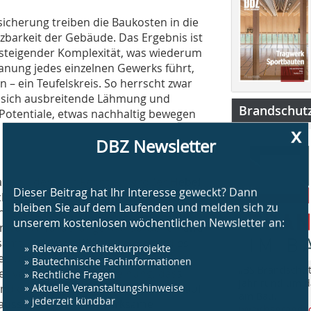
herung treiben die Baukosten in die
barkeit der Gebäude. Das Ergebnis ist
u steigender Komplexität, was wiederum
nung jedes einzelnen Gewerks führt,
 – ein Teufelskreis. So herrscht zwar
h sich ausbreitende Lähmung und
Brandschut
e Potentiale, etwas nachhaltig bewegen
x
DBZ Newsletter
auen – dem mit Recht ein großer Hebel
Dieser Beitrag hat Ihr Interesse geweckt? Dann
htung beispielsweise eine führende
bleiben Sie auf dem Laufenden und melden sich zu
ührend. Zwar stimmt die Einschätzung
unserem kostenlosen wöchentlichen Newsletter an:
gen von Anforderungen/Ansprüchen und
samt und ihres Wertekanons wird es
» Relevante Architekturprojekte
n und die Realisierbarkeit (eines
» Bautechnische Fachinformationen
„BS Brandschut
der vorherrschenden Meinung, dass
» Rechtliche Fragen
Jahr rund um 
» Aktuelle Veranstaltungshinweise
und dass Innovation und Fortschritt auf
am Bau.
» jederzeit kündbar
aussetzung für eine wirksame
www.bsbrandsc