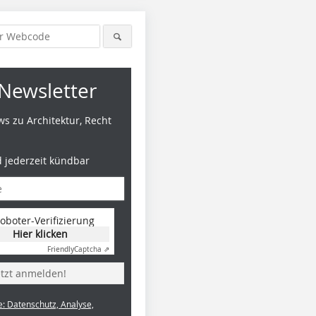
Newsletter
s zu Architektur, Recht
d jederzeit kündbar
oboter-Verifizierung
Hier klicken
Friendly
Captcha ⇗
etzt anmelden!
e: Datenschutz, Analyse,