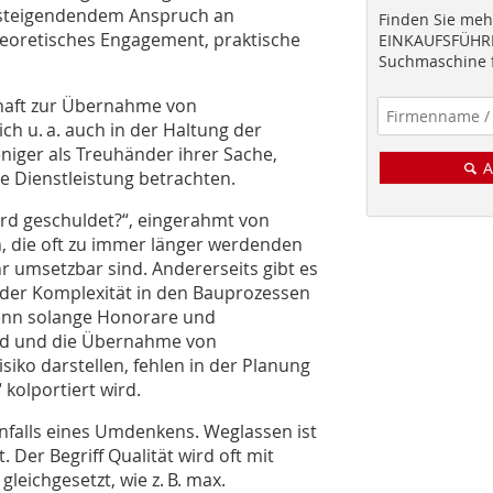
– steigendendem Anspruch an
Finden Sie mehr
o­retisches Engagement, praktische
EINKAUFSFÜHRE
Suchmaschine f
haft zur Übernahme von
ich u. a. auch in der Haltung der
niger als Treuhänder ihrer Sache,
A
e Dienstleistung betrachten.
ird geschuldet?“, eingerahmt von
, die oft zu immer länger werdenden
 umsetzbar sind. Andererseits gibt es
nder Komplexität in den Bauprozessen
enn solange Honorare und
sind und die Übernahme von
ko darstellen, fehlen in der Planung
 kolportiert wird.
benfalls eines Umdenkens. Weglassen ist
 Der Begriff Qualität wird oft mit
ichgesetzt, wie z. B. max.