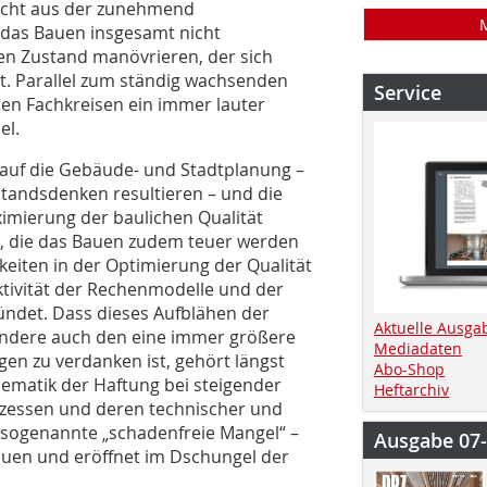
licht aus der zunehmend
 das Bauen insgesamt nicht
en Zustand manövrieren, der sich
. Parallel zum ständig wachsenden
Service
den Fachkreisen ein immer lauter
el.
auf die Gebäude- und Stadtplanung –
standsdenken resultieren – und die
imierung der baulichen Qualität
, die das Bauen zudem teuer werden
keiten in der Optimierung der Qualität
tivität der Rechenmodelle und der
ndet. Dass dieses Aufblähen der
Aktuelle Ausga
ondere auch den eine immer größere
Mediadaten
en zu verdanken ist, gehört längst
Abo-Shop
ematik der Haftung bei steigender
Heftarchiv
ozessen und deren technischer und
 sogenannte „schadenfreie Mangel“ –
Ausgabe 07
auen und eröffnet im Dschungel der