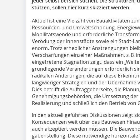
jeder selbst bei sich suchen. Die Strukturen, 
stützen, sollen hier kurz skizziert werden.
Aktuell ist eine Vielzahl von Bauaktivitäten 
Ressourcen- und Umweltschonung, Energiewen
Mobilitätswende und erforderliche Transform
Verödung der Innenstädte sowie ein Stadt-La
enorm. Trotz erheblicher Anstrengungen blei
Verschärfungen einzelner Maßnahmen, z. B. in
eingetretene Stagnation zeigt, dass ein „Weite
grundlegende Veränderungen erforderlich sin
radikalen Änderungen, die auf diese Erkenntn
langwieriger Strategien und der Übernahme v
Dies betrifft die Auftraggeberseite, die Planung
Genehmigungsbehörden, die Umsetzung der P
Realisierung und schließlich den Betrieb von
In den aktuell geführten Diskussionen zeigt 
Konsequenzen weit über das Bauwesen hinau
auch akzeptiert werden müssen. Die Bauwende 
gabenstellung. Diese notwendige horizontale W