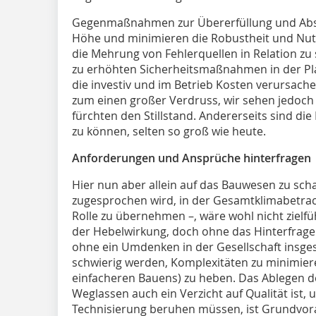
Gegenmaßnahmen zur Übererfüllung und Absic
Höhe und minimieren die Robustheit und Nutz
die Mehrung von Fehler­quellen in Relation z
zu erhöhten Sicherheitsmaßnahmen in der Pla
die investiv und im Betrieb Kosten verursachen
zum einen großer Verdruss, wir sehen jedoc
fürchten den Stillstand. Andererseits sind di
zu können, selten so groß wie heute.
Anforderungen und Ansprüche hinterfragen
Hier nun aber allein auf das Bauwesen zu sch
zugesprochen wird, in der Gesamtklimabetrac
Rolle zu übernehmen –, wäre wohl nicht zielf
der Hebelwirkung, doch ohne das Hinterfra
ohne ein Umdenken in der Gesellschaft insge
schwierig werden, Komplexitäten zu minimiere
einfacheren Bauens) zu heben. Das Ablegen 
Weglassen auch ein Verzicht auf Qualität ist, 
Technisierung beruhen müssen, ist Grundvor