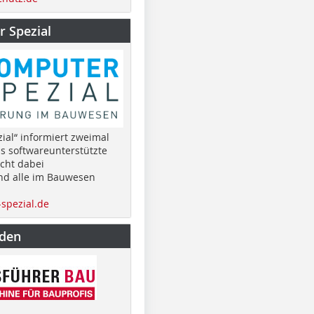
 Spezial
ial“ informiert zweimal
as softwareunterstützte
cht dabei
nd alle im Bauwesen
spezial.de
nden