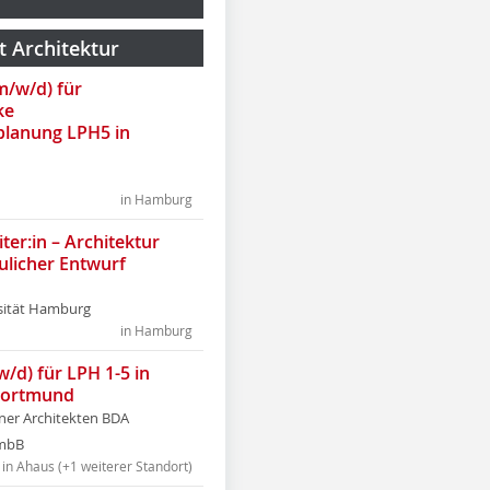
t Architektur
(m/w/d) für
ke
lanung LPH5 in
in Hamburg
ter:in – Architektur
ulicher Entwurf
sität Hamburg
in Hamburg
w/d) für LPH 1-5 in
Dortmund
tner Architekten BDA
tmbB
in Ahaus (+1 weiterer Standort)