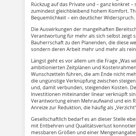
Rückzug auf das Private und – ganz konkret 
zumindest gleichbleibend hohem Komfort. The
Bequemlichkeit – ein deutlicher Widerspruch.
Die Auswirkungen der mangelhaften Bereitsc
Verantwortung für mehr als sich selbst zeigt s
Bauherrschaft zu den Planenden, die diese we
sondern deren Arbeit mehr und mehr als rein
Längst geht es vor allem um die Frage „Was w
ambitionierten Zeitplänen und Kostenrahmen
Wunschzetteln führen, die am Ende nicht mehr
die ungünstige Verknüpfung zwischen steige
und, damit verbunden, steigenden Kosten. D
Investitionen miteinander linear verknüpft 
Verantwortung einen Mehraufwand und ein Risi
Anreize zur Reduktion, die häufig als „Verzicht“
Gesellschaftlich bedarf es an dieser Stelle e
mit Entbehren und Qualitätsverlust konnotiert.
messbaren Größen und einer Mengenangabe gle