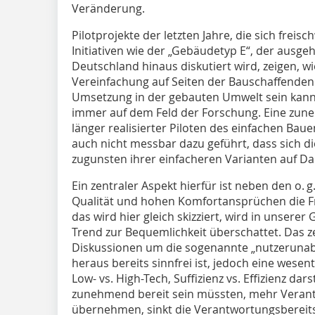
Veränderung.
Pilotprojekte der letzten Jahre, die sich fr
Initiativen wie der „Gebäudetyp E“, der ausge
Deutschland hinaus diskutiert wird, zeigen, w
Vereinfachung auf Seiten der Bauschaffenden i
Umsetzung in der gebauten Umwelt sein kann.
immer auf dem Feld der Forschung. Eine zun
länger realisierter Piloten des einfachen Bau
auch nicht messbar dazu geführt, dass sich
zugunsten ihrer einfacheren Varianten auf D
Ein zentraler Aspekt hierfür ist neben den o. 
Qualität und hohen Komfortansprüchen die F
das wird hier gleich skizziert, wird in unser
Trend zur Bequemlichkeit überschattet. Das zei
Diskussionen um die sogenannte „nutzerunab
heraus bereits sinnfrei ist, jedoch eine wese
Low- vs. High-Tech, Suffizienz vs. Effizienz dars
zunehmend bereit sein müssten, mehr Veran
übernehmen, sinkt die Verantwortungsbereits