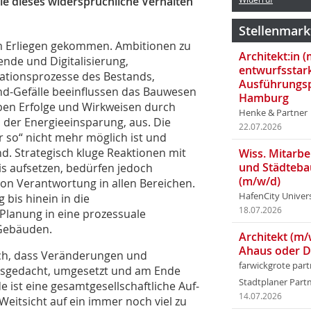
die dieses widersprüchliche Verhalten
Stellenmark
zum Erliegen gekommen. Ambitionen zu
Architekt:in 
de und Digitalisierung,
entwurfsstar
ationsprozesse des Bestands,
Ausführungsp
nd-Gefälle beeinflussen das Bauwesen
Hamburg
ben Erfolge und Wirkweisen durch
Henke & Partner
 der Energieeinsparung, aus. Die
22.07.2026
r so“ nicht mehr möglich ist und
d. Strategisch kluge Reaktionen mit
Wiss. Mitarbei
und Städteba
is aufsetzen, bedürfen jedoch
(m/w/d)
on Verantwortung in allen Bereichen.
HafenCity Univer
 bis hinein in die
18.07.2026
lanung in eine prozessuale
 Gebäuden.
Architekt (m/
Ahaus oder 
sich, dass Veränderungen und
farwickgrote par
sgedacht, umgesetzt und am Ende
Stadtplaner Par
ist eine gesamtgesellschaftliche Auf­
14.07.2026
eitsicht auf ein immer noch viel zu