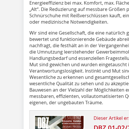
Energieeffizienz bei max. Komfort, max. Fläch
„Alt“. Die Reduzierung auf messbare Größen p
Schnürschuhe mit Reißverschlüssen kauft, ein
oder medizinische Notwendigkeiten.
Wir sind eine Gesellschaft, die eine natürlich 
bewertet und funktionierende Gebäude abreißt
nachfragt, die festhält an in der Vergangenhei
die Umnutzung leerstehender Gewerbeimmobi
Handlungsbedarf und essenziellen Fragestellu
Mut sind gewichen und wurden eingetauscht 
Verantwortungslosigkeit. Instinkt und Mut si
Wesentliche zu erkennen und gesamtgesellscha
wesentliche Qualität zu sehen und zu akzepti
Bauwesen an der Vielzahl der Möglichkeiten e
messbaren, effizienten, vollautomatisierten Qu
eigenen, der ungebauten Träume.
Dieser Artikel er
DBZ 01-02/