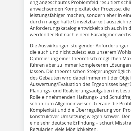
eng angeschautes Problemfeld resultiert sch
anwachsenden Komplexität der Prozesse, die
leistungsfähiger machen, sondern eher in ein
durch mangelhafte Umsetzbarkeit auszeichnet
Anforderungskatalog entwickelt sich auch in 
werdender Ruf nach einem Paradigmenwechs
Die Auswirkungen steigender Anforderungen 
die auch und nicht zuletzt aus unserem Wohl
Optimierung einer theoretisch möglichen Max
führen aber zu immer komplexeren Lösungen
lassen. Die theo­retischen Steigerungsmöglich
des Gebauten wird dabei immer mit der Objek
Auswertung/Evaluation des Ergebnisses begrü
Planungs- und Realsierungsaufgaben insbes
Rolle einnehmenden Haftungs- und Schuldfrag
schon zum Allgemeinwissen. Gerade die Probl
Komplexität und die Überregulierung von Pr
konstruktiver Umsetzung wiegen schwer. Der
eine sehr deutsche Erfindung – schürt Misstr
Regularien viele Möglichkeiten.