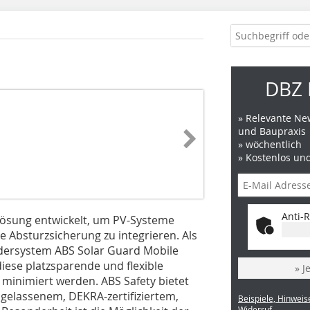
DBZ 
» Relevante New
und Baupraxis
» wöchentlich
» Kostenlos un
Anti-R
 Lösung entwickelt, um PV-Systeme
ie Absturzsicherung zu integrieren. Als
ndersystem ABS Solar Guard Mobile
diese platzsparende und flexible
» J
minimiert werden. ABS Safety bietet
ugelassenem, DEKRA-zertifiziertem,
Beispiele, Hinweis
Widerruf