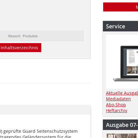
Service
Ressort: Produkte
Inhaltsverzeichnis
Aktuelle Ausga
Mediadaten
Abo-Shop
Heftarchiv
Ausgabe 07
) geprüfte Guard Seitenschutzsystem
bsttragendes Geländersystem für die