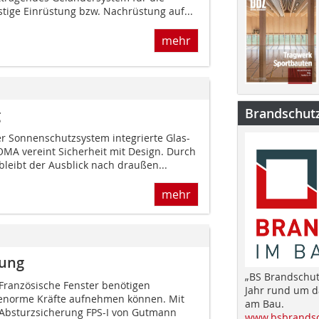
­tige Einrüstung bzw. Nachrüstung auf...
mehr
Brandschut
g
er Sonnenschutzsystem integrierte Glas-
MA vereint Sicherheit mit Design. Durch
bleibt der Ausblick nach draußen...
mehr
rung
„BS Brandschut
Französische Fenster benötigen
Jahr rund um 
 enorme Kräfte aufnehmen können. Mit
am Bau.
 Absturzsicherung FPS-I von Gutmann
www.bsbrandsc