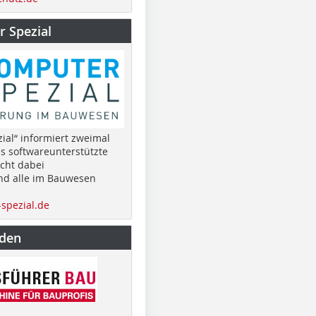
 Spezial
ial“ informiert zweimal
as softwareunterstützte
cht dabei
nd alle im Bauwesen
spezial.de
nden