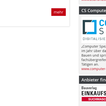
CS Computer
mehr
„Computer Spez
im Jahr über d
Bauen und spri
fachübergreife
Tätigen an.
www.computer-
Anbieter fi