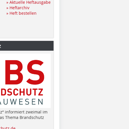
» Aktuelle Heftausgabe
» Heftarchiv
» Heft bestellen
z
z“ informiert zweimal im
das Thema Brandschutz
hutz.de