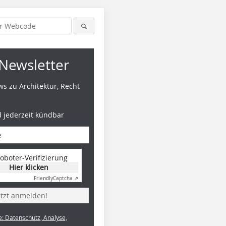
Newsletter
s zu Architektur, Recht
d jederzeit kündbar
oboter-Verifizierung
Hier klicken
Friendly
Captcha ⇗
etzt anmelden!
e: Datenschutz, Analyse,