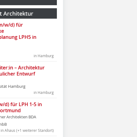
t Architektur
(m/w/d) für
ke
lanung LPH5 in
in Hamburg
ter:in – Architektur
ulicher Entwurf
sität Hamburg
in Hamburg
w/d) für LPH 1-5 in
Dortmund
tner Architekten BDA
tmbB
in Ahaus (+1 weiterer Standort)