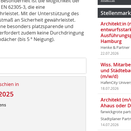
 Besonderheit ist die Möglichkeit der
 EN 62305-3, die eine
Stellenmark
hrleistet. Mit der Unterstützung des
stmaß an Sicherheit gewährleistet.
Architekt:in 
eine besonders platzsparende und
entwurfsstar
m erfordert zudem keine Durchdringung
Ausführungsp
dächer (bis 5 ° Neigung).
Hamburg
Henke & Partner
22.07.2026
Wiss. Mitarbei
und Städteba
(m/w/d)
HafenCity Univer
schien in
18.07.2026
2025
Architekt (m/
ens
Ahaus oder 
farwickgrote par
Stadtplaner Par
14.07.2026