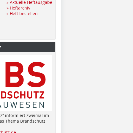
» Aktuelle Heftausgabe
» Heftarchiv
» Heft bestellen
z
z“ informiert zweimal im
das Thema Brandschutz
hutz.de