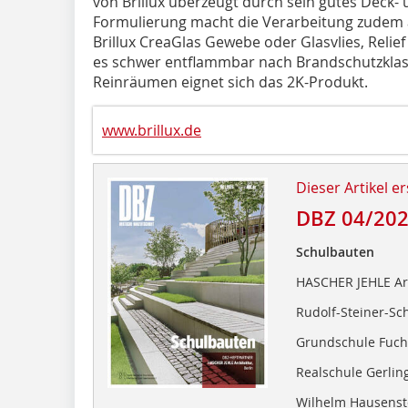
von Brillux überzeugt durch sein gutes Deck-
Formulierung macht die Verarbeitung zudem
Brillux CreaGlas Gewebe oder Glasvlies, Relie
es schwer entflammbar nach Brandschutzklasse
Reinräumen eignet sich das 2K-Produkt.
www.brillux.de
Dieser Artikel er
DBZ 04/20
Schulbauten
HASCHER JEHLE Arc
Rudolf-Steiner-Sc
Grundschule Fuch
Realschule Gerlin
Wilhelm Hausens