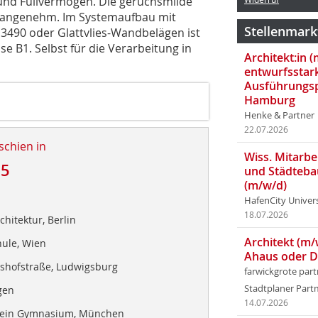
 und Füllvermögen. Die geruchsmilde
 angenehm. Im Systemaufbau mit
Stellenmark
f 3490 oder Glattvlies-Wandbelägen ist
 B1. Selbst für die Verarbeitung in
Architekt:in 
entwurfsstar
Ausführungsp
Hamburg
Henke & Partner
22.07.2026
schien in
Wiss. Mitarbei
25
und Städteba
(m/w/d)
HafenCity Univer
18.07.2026
hitektur, Berlin
Architekt (m/
hule, Wien
Ahaus oder 
shofstraße, Ludwigsburg
farwickgrote par
Stadtplaner Par
gen
14.07.2026
tein Gymnasium, München