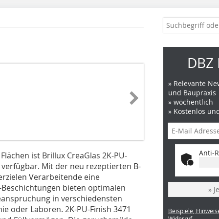
DBZ 
» Relevante New
und Baupraxis
» wöchentlich
» Kostenlos un
Anti-R
Flächen ist Brillux CreaGlas 2K-PU-
 verfügbar. Mit der neu rezeptierten B-
rzielen Verarbeitende eine
-Beschichtungen bieten optimalen
» J
Beanspruchung in verschiedensten
e oder Laboren. 2K-PU-Finish 3471
Beispiele, Hinweis
Widerruf