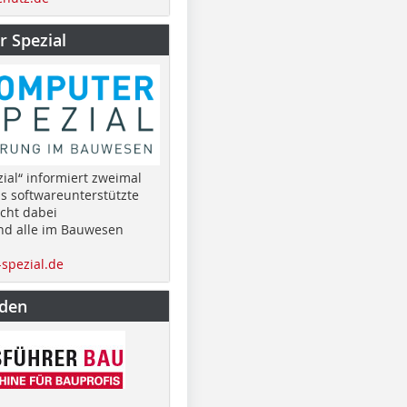
 Spezial
ial“ informiert zweimal
as softwareunterstützte
cht dabei
nd alle im Bauwesen
spezial.de
nden