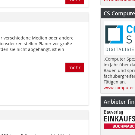
CS Computer
ür verschiedene Medien oder andere
tionsdecken stellen Planer vor große
en sie nicht abgehängt, ist ein
„Computer Spez
im Jahr über d
mehr
Bauen und spri
fachübergreife
Tätigen an.
www.computer-
Anbieter fi