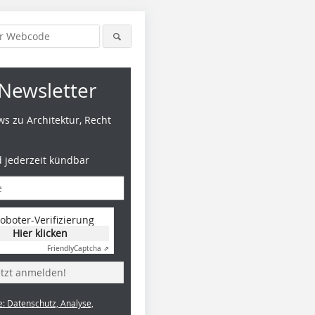
Newsletter
s zu Architektur, Recht
d jederzeit kündbar
oboter-Verifizierung
Hier klicken
Friendly
Captcha ⇗
etzt anmelden!
e: Datenschutz, Analyse,