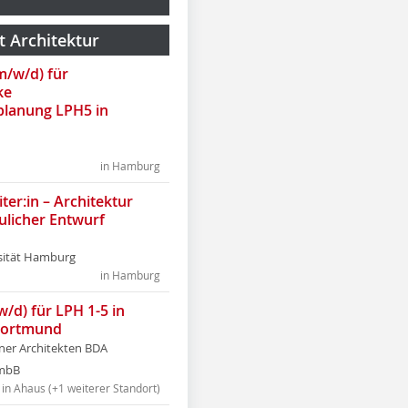
t Architektur
(m/w/d) für
ke
lanung LPH5 in
in Hamburg
ter:in – Architektur
ulicher Entwurf
sität Hamburg
in Hamburg
w/d) für LPH 1-5 in
Dortmund
tner Architekten BDA
tmbB
in Ahaus (+1 weiterer Standort)