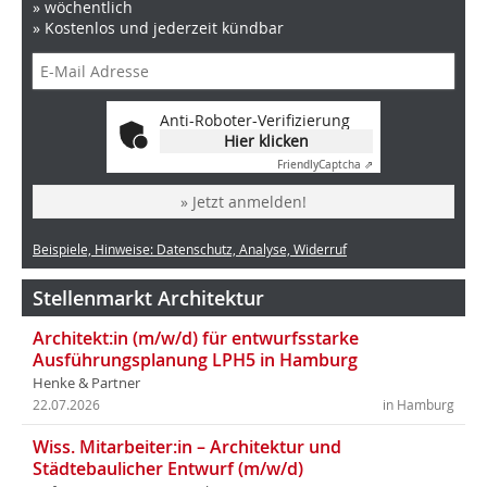
» wöchentlich
» Kostenlos und jederzeit kündbar
Anti-Roboter-Verifizierung
Hier klicken
Friendly
Captcha ⇗
» Jetzt anmelden!
Beispiele, Hinweise: Datenschutz, Analyse, Widerruf
Stellenmarkt Architektur
Architekt:in (m/w/d) für entwurfsstarke
Ausführungsplanung LPH5 in Hamburg
Henke & Partner
22.07.2026
in Hamburg
Wiss. Mitarbeiter:in – Architektur und
Städtebaulicher Entwurf (m/w/d)