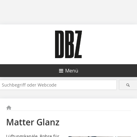
Menü
Matter Glanz
Lüftungskanäle, Rohre für