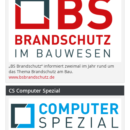
„BS Brandschutz“ informiert zweimal im Jahr rund um
das Thema Brandschutz am Bau.
www.bsbrandschutz.de
CS Computer Spezial