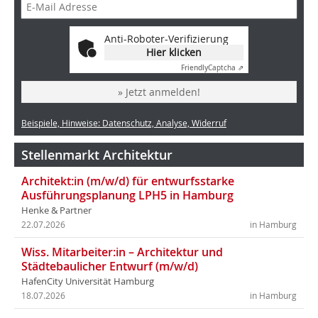
Anti-Roboter-Verifizierung
Hier klicken
Friendly
Captcha ⇗
» Jetzt anmelden!
Beispiele, Hinweise: Datenschutz, Analyse, Widerruf
Stellenmarkt Architektur
Architekt:in (m/w/d) für entwurfsstarke
Ausführungsplanung LPH5 in Hamburg
Henke & Partner
22.07.2026
in Hamburg
Wiss. Mitarbeiter:in – Architektur und
Städtebaulicher Entwurf (m/w/d)
HafenCity Universität Hamburg
18.07.2026
in Hamburg