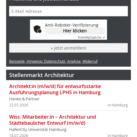
Anti-Roboter-Verifizierung
Hier klicken
Friendly
Captcha ⇗
» Jetzt anmelden!
Beispiele, Hinweise: Datenschutz, Analyse, Widerruf
Stellenmarkt Architektur
Architekt:in (m/w/d) für entwurfsstarke
Ausführungsplanung LPH5 in Hamburg
Henke & Partner
22.07.2026
in Hamburg
Wiss. Mitarbeiter:in – Architektur und
Städtebaulicher Entwurf (m/w/d)
HafenCity Universität Hamburg
18.07.2026
in Hamburg