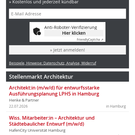
» Kostenlos und jederzeit kündbar
Anti-Roboter-Verifizierung
Hier klicken
Friendly
Captcha ⇗
» Jetzt anmelden!
Beispiele, Hinweise: Datenschutz, Analyse, Widerruf
Stellenmarkt Architektur
Architekt:in (m/w/d) für entwurfsstarke
Ausführungsplanung LPH5 in Hamburg
Henke & Partner
22.07.2026
in Hamburg
Wiss. Mitarbeiter:in – Architektur und
Städtebaulicher Entwurf (m/w/d)
HafenCity Universität Hamburg