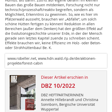
Humus. Bis dahin: Zutritt auf eigene Gefahr! Im kleinen
Bauen das große Bauen mitdenken, Forschung nicht nur
technisch/prozesshaft/reaktiv begreifen, sondern als
Möglichkeit, Erkenntnis zu gewinnen. So, wie es hier im
Pfälzerwald aussieht, brauchen wir „Abfälle“, um solch
schöne Hütten fertigen zu können! Reduktion in allen
Bereichen (außer dem Denken) hat den größten Effekt auf
die Evolutionsgeschichte unserer Erde, in der der Mensch
gerade sein letztes Kapitel zuende zu schreiben scheint.
Effekte brauchen wir, keine Effizienz im Holz- oder Beton-
oder Strohhüttenbau! Be. K.
www.robeller.net, www.hdn.wald.rlp.de/de/aktionen-
projekte/forest-cabin
Dieser Artikel erschien in
DBZ 10/2022
DBZ HEFTPARTNERINNEN
Annette Hillebrandt und Christina
Sonnborn, Bergische Universität
Wuppertal