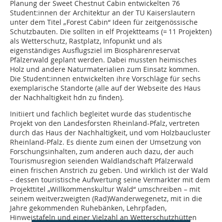
Planung der Sweet Chestnut Cabin entwickelten 76
Student:innen der Architektur an der TU Kaiserslautern
unter dem Titel „Forest Cabin“ Ideen für zeitgenössische
Schutzbauten. Die sollten in elf Projektteams (= 11 Projekten)
als Wetterschutz, Rastplatz, Infopunkt und als
eigenständiges Ausflugsziel im Biosphärenreservat
Pfälzerwald geplant werden. Dabei mussten heimisches
Holz und andere Naturmaterialien zum Einsatz kommen.
Die Student:innen entwickelten ihre Vorschläge für sechs
exemplarische Standorte (alle auf der Webseite des Haus
der Nachhaltigkeit hdn zu finden).
Initiiert und fachlich begleitet wurde das studentische
Projekt von den Landesforsten Rheinland-Pfalz, vertreten
durch das Haus der Nachhaltigkeit, und vom Holzbaucluster
Rheinland-Pfalz. Es diente zum einen der Umsetzung von
Forschungsinhalten, zum anderen auch dazu, der auch
Tourismusregion seienden Waldlandschaft Pfälzerwald
einen frischen Anstrich zu geben. Und wirklich ist der Wald
– dessen touristische Aufwertung seine Vermarkter mit dem
Projekttitel „Willkommenskultur Wald“ umschreiben – mit
seinem weitverzweigten (Rad)Wanderwegenetz, mit in die
Jahre gekommenden Ruhebänken, Lehrpfaden,
Hinweistafeln und einer Vielzahl an Wetterschutzhütten