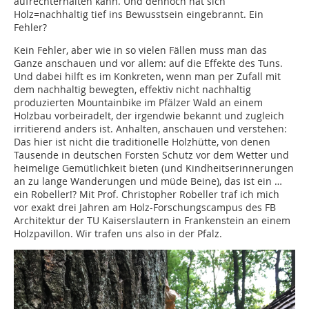
aufrechterhalten kann. Und dennoch hat sich
Holz=nachhaltig tief ins Bewusstsein eingebrannt. Ein
Fehler?
Kein Fehler, aber wie in so vielen Fällen muss man das
Ganze anschauen und vor allem: auf die Effekte des Tuns.
Und dabei hilft es im Konkreten, wenn man per Zufall mit
dem nachhaltig bewegten, ­effektiv nicht nachhaltig
produzierten Mountainbike im Pfälzer Wald an einem
Holzbau vorbeiradelt, der irgendwie bekannt und zugleich
irritierend anders ist. Anhalten, anschauen und verstehen:
Das hier ist nicht die traditionelle Holzhütte, von denen
Tausende in deutschen Forsten Schutz vor dem Wetter und
heimelige Gemütlichkeit bieten (und Kindheitserinnerungen
an zu lange Wanderungen und müde Beine), das ist ein …
ein Robeller!? Mit Prof. Christopher Robeller traf ich mich
vor exakt drei Jahren am Holz-Forschungscampus des FB
Architektur der TU Kaiserslautern in Frankenstein an einem
Holzpavillon. Wir trafen uns also in der Pfalz.