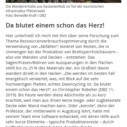
Die Wandererhütte aus Kastanienholz ist Teil der touristischen
Infrastruktur Pfälzerwald
Foto: Benedikt Kraft / DBZ
Da blutet einem schon das Herz!
Hier unterhielt ich mich mit ihm über seine Forschung zum
Thema Ressourcenverbrauchsoptimierung durch die
Verwendung von „Abfällen“; konkret von Resten, die in
Unmengen bei der Produktion von Brettsperrholzhäusern –
also von Wänden und Decken – entstehen. Das
Sägen/Fräsen/Bohren von Aussparungen in den Flächen
stellt bis zu 25 % des Materials dar, ein Großteil davon
wandert direkt in den Hacker: „Die werden im besten Fall
energetisch verwertet, was, mit Blick auf die sehr
hochwertigen Platten, echtes Downcycling ist. Da blutet
einem schon das Herz!“, so Christopher Robeller (DBZ 11,
2019). Bis heute werden diese Abschnitte als zu kurz
erachtet, weil man aus ihnen keine biege- oder zugbelastete
Decke oder Wand machen kann. Oder „konnte“, denn der
Professor, der mittlerweile in Augsburg lehrt, hatte mit
seinem Team eine Software entwickelt, mit deren Hilfe auch
sehr kurze Elemente – typische Produktionsreste – durch