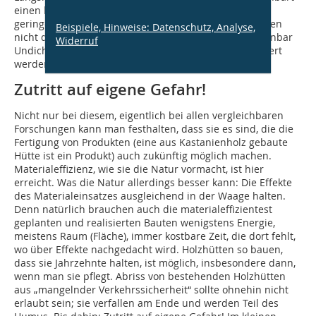
einen kleinen Schwachpunkt der Konstruktion: Die zu
geringe Neigung in diesem schmalen Bereich – die eben
Beispiele, Hinweise: Datenschutz, Analyse,
nicht den Kamm eines Bootskiels nachformt – hat offenbar
Widerruf
Undichtigkeiten zugelassen, die über die Folie verringert
werden … Bauschaden vorprogrammiert?!
Zutritt auf eigene Gefahr!
Nicht nur bei diesem, eigentlich bei allen vergleichbaren
Forschungen kann man festhalten, dass sie es sind, die die
Fertigung von Produkten (eine aus Kastanienholz gebaute
Hütte ist ein Produkt) auch zukünftig möglich machen.
Materialeffizienz, wie sie die Natur vormacht, ist hier
erreicht. Was die Natur allerdings besser kann: Die Effekte
des Materialeinsatzes ausgleichend in der Waage halten.
Denn natürlich brauchen auch die materialeffizientest
geplanten und realisierten Bauten wenigstens Energie,
meistens Raum (Fläche), immer kostbare Zeit, die dort fehlt,
wo über Effekte nachgedacht wird. Holzhütten so bauen,
dass sie Jahrzehnte halten, ist möglich, insbesondere dann,
wenn man sie pflegt. Abriss von bestehenden Holzhütten
aus „mangelnder Verkehrssicherheit“ sollte ohnehin nicht
erlaubt sein; sie verfallen am Ende und werden Teil des