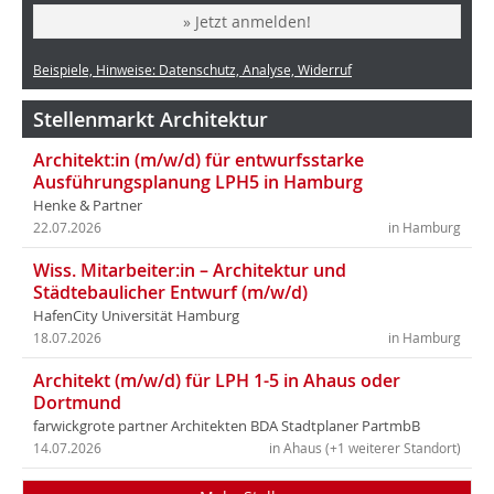
» Jetzt anmelden!
Beispiele, Hinweise: Datenschutz, Analyse, Widerruf
Stellenmarkt Architektur
Architekt:in (m/w/d) für entwurfsstarke
Ausführungsplanung LPH5 in Hamburg
Henke & Partner
22.07.2026
in Hamburg
Wiss. Mitarbeiter:in – Architektur und
Städtebaulicher Entwurf (m/w/d)
HafenCity Universität Hamburg
18.07.2026
in Hamburg
Architekt (m/w/d) für LPH 1-5 in Ahaus oder
Dortmund
farwickgrote partner Architekten BDA Stadtplaner PartmbB
14.07.2026
in Ahaus (+1 weiterer Standort)