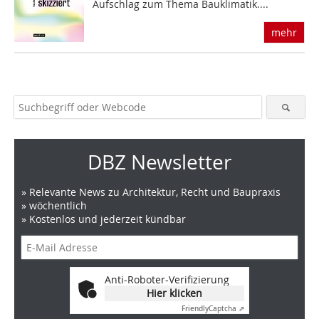
Aufschlag zum Thema Bauklimatik....
mehr
DBZ Newsletter
» Relevante News zu Architektur, Recht und Baupraxis
» wöchentlich
» Kostenlos und jederzeit kündbar
Anti-Roboter-Verifizierung
Hier klicken
Friendly
Captcha ⇗