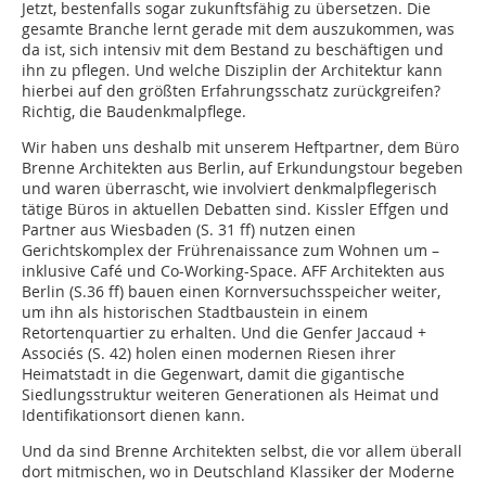
Jetzt, bestenfalls sogar zukunftsfähig zu übersetzen. Die
gesamte Branche lernt gerade mit dem auszukommen, was
da ist, sich intensiv mit dem Bestand zu beschäftigen und
ihn zu pflegen. Und welche Disziplin der Architektur kann
hierbei auf den größten Erfahrungsschatz zurückgreifen?
Richtig, die Baudenkmalpflege.
Wir haben uns deshalb mit unserem Heftpartner, dem Büro
Brenne Architekten aus Berlin, auf Erkundungstour begeben
und waren überrascht, wie involviert denkmalpflegerisch
tätige Büros in aktuellen Debatten sind. Kissler Effgen und
Partner aus Wiesbaden (S. 31 ff) nutzen einen
Gerichtskomplex der Frührenaissance zum Wohnen um –
inklusive Café und Co-Working-Space. AFF Architekten aus
Berlin (S.36 ff) bauen einen Kornversuchsspeicher weiter,
um ihn als historischen Stadtbaustein in einem
Retortenquartier zu erhalten. Und die Genfer Jaccaud +
Associés (S. 42) holen einen modernen Riesen ihrer
Heimatstadt in die Gegenwart, damit die gigantische
Siedlungsstruktur weiteren Generationen als Heimat und
Identifikationsort dienen kann.
Und da sind Brenne Architekten selbst, die vor allem überall
dort mitmischen, wo in Deutschland Klassiker der Moderne