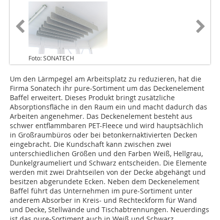
Foto: SONATECH
Um den Lärmpegel am Arbeitsplatz zu reduzieren, hat die
Firma Sonatech ihr pure-Sortiment um das Deckenelement
Baffel erweitert. Dieses Produkt bringt zusätzliche
Absorptionsfläche in den Raum ein und macht dadurch das
Arbeiten angenehmer. Das Deckenelement besteht aus
schwer entflammbaren PET-Fleece und wird hauptsächlich
in Großraumbüros oder bei betonkernaktivierten Decken
eingebracht. Die Kundschaft kann zwischen zwei
unterschiedlichen ­Größen und den Farben Weiß, Hellgrau,
Dunkelgraumeliert und Schwarz entscheiden. Die Elemente
werden mit zwei Drahtseilen von der ­Decke abgehängt und
besitzen abgerundete Ecken. Neben dem Deckenelement
Baffel führt das Unternehmen im pure-Sortiment unter
anderem Absorber in Kreis- und Rechteckform für Wand
und Decke, Stellwände und Tischabtrennungen. Neuerdings
ist das pure-Sortiment auch in Weiß und Schwarz