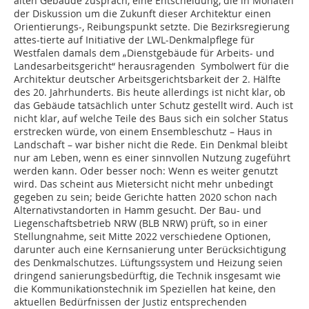
alten Gebäude zusprach, eine Entscheidung, die in Monaten
der Diskussion um die Zukunft dieser Architektur einen
Orientierungs-, Reibungspunkt setzte. Die Bezirksregierung
attes-tierte auf Initiative der LWL-Denkmalpflege für
Westfalen damals dem „Dienstgebäude für Arbeits- und
Landesarbeitsgericht“ herausragenden Symbolwert für die
Architektur deutscher Arbeitsgerichtsbarkeit der 2. Hälfte
des 20. Jahrhunderts. Bis heute allerdings ist nicht klar, ob
das Gebäude tatsächlich unter Schutz gestellt wird. Auch ist
nicht klar, auf welche Teile des Baus sich ein solcher Status
erstrecken würde, von einem Ensembleschutz – Haus in
Landschaft – war bisher nicht die Rede. Ein Denkmal bleibt
nur am Leben, wenn es einer sinnvollen Nutzung zugeführt
werden kann. Oder besser noch: Wenn es weiter genutzt
wird. Das scheint aus Mietersicht nicht mehr unbedingt
gegeben zu sein; beide Gerichte hatten 2020 schon nach
Alternativstandorten in Hamm gesucht. Der Bau- und
Liegenschaftsbetrieb NRW (BLB NRW) prüft, so in einer
Stellungnahme, seit Mitte 2022 verschiedene Optionen,
darunter auch eine Kernsanierung unter Berücksichtigung
des Denkmalschutzes. Lüftungssystem und Heizung seien
dringend sanierungsbedürftig, die Technik insgesamt wie
die Kommunikationstechnik im Speziellen hat keine, den
aktuellen Bedürfnissen der Justiz entsprechenden