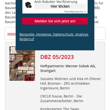
Anti-Roboter-Verifizierung
Aachen und war Gründungsdirektor des Landesinstituts für
Hier klicken
Bauwesen und angewandte Bauschadensforschung (LBB)
des Landes NRW. Ihm und seinem Team haben wir
Friendly
Captcha ⇗
Bauzeugnisse einer Zeit zu verdanken, die das rationale
Melden Sie sich jetzt an!
Bauen mit Architekturgestaltung zusammen gedacht hat.
www.blb.nrw.de
Beispiele, Hinweise: Datenschutz, Analyse,
Widerruf
Dieser Artikel erschien in
DBZ 05/2023
Heftpartnerin: Werner Sobek AG,
Stuttgart
Soziales Wohnen und Kita im Ellener
Hof, Bremen - ZRS Architekten
Ingenieure, Berlin
CRCLR house, Berlin - Die
Zusammenarbeiter, Berlin
Kindergarten The Swan,