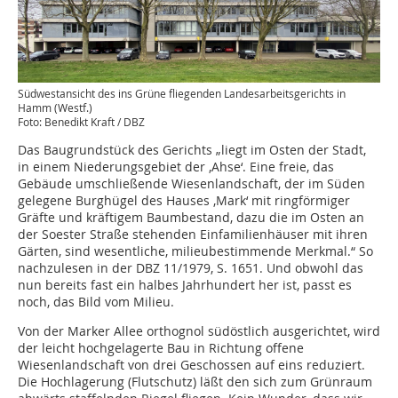
Südwestansicht des ins Grüne fliegenden Landesarbeitsgerichts in
Hamm (Westf.)
Foto: Benedikt Kraft / DBZ
Das Baugrundstück des Gerichts „liegt im Osten der Stadt,
in einem Niederungsgebiet der ‚Ahse‘. Eine freie, das
Gebäude umschließende Wiesenlandschaft, der im Süden
gelegene Burghügel des Hauses ‚Mark‘ mit ringförmiger
Gräfte und kräftigem Baumbestand, dazu die im Osten an
der Soester Straße stehenden Einfamilienhäuser mit ihren
Gärten, sind wesentliche, milieubestimmende Merkmal.“ So
nachzulesen in der DBZ 11/1979, S. 1651. Und obwohl das
nun bereits fast ein halbes Jahrhundert her ist, passt es
noch, das Bild vom Milieu.
Von der Marker Allee orthognol südöstlich ausgerichtet, wird
der leicht hochgelagerte Bau in Richtung offene
Wiesenlandschaft von drei Geschossen auf eins reduziert.
Die Hochlagerung (Flutschutz) läßt den sich zum Grünraum