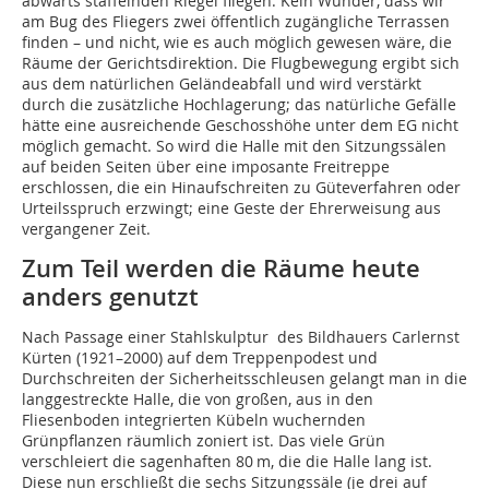
abwärts staffelnden Riegel fliegen. Kein Wunder, dass wir
am Bug des Fliegers zwei öffentlich zugängliche Terrassen
finden – und nicht, wie es auch möglich gewesen wäre, die
Räume der Gerichtsdirektion. Die Flugbewegung ergibt sich
aus dem natürlichen Geländeabfall und wird verstärkt
durch die zusätzliche Hochlagerung; das natürliche Gefälle
hätte eine ausreichende Geschosshöhe unter dem EG nicht
möglich gemacht. So wird die Halle mit den Sitzungssälen
auf beiden Seiten über eine imposante Freitreppe
erschlossen, die ein Hinaufschreiten zu Güteverfahren oder
Urteilsspruch erzwingt; eine Geste der Ehrerweisung aus
vergangener Zeit.
Zum Teil werden die Räume heute
anders genutzt
Nach Passage einer Stahlskulptur des Bildhauers Carlernst
Kürten (1921–2000) auf dem Treppenpodest und
Durchschreiten der Sicherheitsschleusen gelangt man in die
langgestreckte Halle, die von großen, aus in den
Fliesenboden integrierten Kübeln wuchernden
Grünpflanzen räumlich zoniert ist. Das viele Grün
verschleiert die sagenhaften 80 m, die die Halle lang ist.
Diese nun erschließt die sechs Sitzungssäle (je drei auf