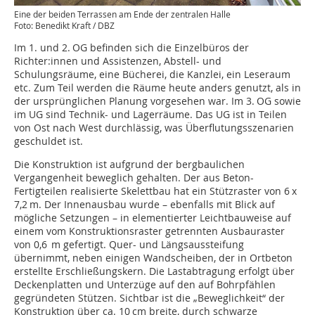
Eine der beiden Terrassen am Ende der zentralen Halle
Foto: Benedikt Kraft / DBZ
Im 1. und 2. OG befinden sich die Einzelbüros der
Richter:innen und Assistenzen, Abstell- und
Schulungsräume, eine Bücherei, die Kanzlei, ein Leseraum
etc. Zum Teil werden die Räume heute anders genutzt, als in
der ursprünglichen Planung vorgesehen war. Im 3. OG sowie
im UG sind Technik- und Lagerräume. Das UG ist in Teilen
von Ost nach West durchlässig, was Überflutungsszenarien
geschuldet ist.
Die Konstruktion ist aufgrund der bergbaulichen
Vergangenheit beweglich gehalten. Der aus Beton-
Fertigteilen realisierte Skelettbau hat ein Stützraster von 6 x
7,2 m. Der Innenausbau wurde – ebenfalls mit Blick auf
mögliche Setzungen – in elementierter Leichtbauweise auf
einem vom Konstruktionsraster getrennten Ausbauraster
von 0,6 m gefertigt. Quer- und Längsaussteifung
übernimmt, neben einigen Wandscheiben, der in Ortbeton
erstellte Erschließungskern. Die Lastabtragung erfolgt über
Deckenplatten und Unterzüge auf den auf Bohrpfählen
gegründeten Stützen. Sichtbar ist die „Beweglichkeit“ der
Konstruktion über ca. 10 cm breite, durch schwarze