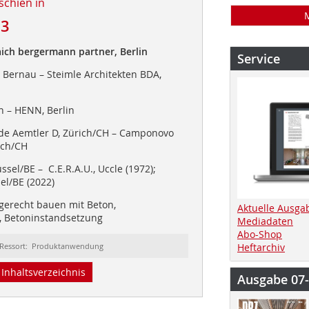
schien in
23
aich bergermann partner, Berlin
Service
Bernau – Steimle Architekten BDA,
 – HENN, Berlin
e Aemtler D, Zürich/CH – Camponovo
ich/CH
ssel/BE – C.E.R.A.U., Uccle (1972);
el/BE (2022)
gerecht bauen mit Beton,
Aktuelle Ausga
, Betoninstandsetzung
Mediadaten
Abo-Shop
Ressort: Produktanwendung
Heftarchiv
Inhaltsverzeichnis
Ausgabe 07