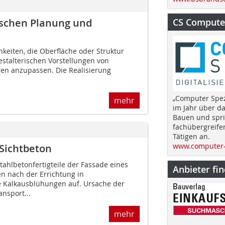
CS Computer
ischen Planung und
hkeiten, die Oberfläche oder Struktur
estalterischen Vorstellungen von
en anzupassen. Die Realisierung
„Computer Spez
mehr
im Jahr über d
Bauen und spri
fachübergreife
Tätigen an.
www.computer-
Sichtbeton
hlbetonfertigteile der Fassade eines
Anbieter fi
 nach der Errichtung in
 Kalkausblühungen auf. Ursache der
nsport...
mehr