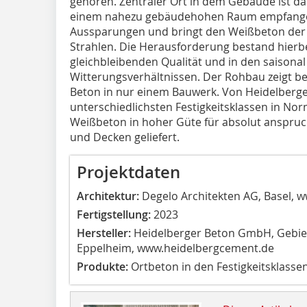
gehören. Zentraler Ort in dem Gebäude ist da
einem nahezu gebäudehohen Raum empfangen.
Aussparungen und bringt den Weißbeton de
Strahlen. Die Herausforderung bestand hierb
gleichbleibenden Qualität und in den saisona
Witterungsverhältnissen. Der Rohbau zeigt be
Beton in nur einem Bauwerk. Von Heidelberg
unterschiedlichsten Festigkeitsklassen in N
Weißbeton in hoher Güte für absolut anspru
und Decken geliefert.
Projektdaten
Architektur:
Degelo Architekten AG, Basel,
w
Fertigstellung:
2023
Hersteller:
Heidelberger Beton GmbH, Gebiet
Eppelheim,
www.heidelbergcement.de
Produkte:
Ortbeton in den Festigkeitsklasse