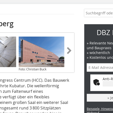
berg
DBZ 
» Relevante New
und Baupraxis
» wöchentlich
» Kostenlos un
Foto: Christian Buck
Anti-R
Congress Centrum (HCC). Das Bauwerk
ührte Kubatur. Die wellenförmig
on zum Faltenwurf eines
erfügt über ein flexibles
» J
inem großen Saal ein weiterer Saal
sgesamt rund 3 800 Sitzplätzen
Beispiele, Hinweis
Widerruf