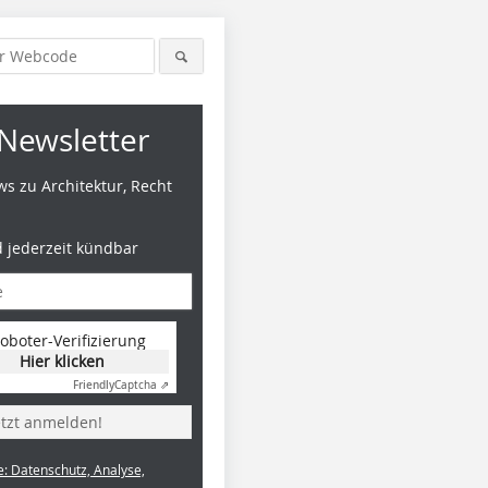
Newsletter
s zu Architektur, Recht
d jederzeit kündbar
oboter-Verifizierung
Hier klicken
Friendly
Captcha ⇗
etzt anmelden!
e: Datenschutz, Analyse,