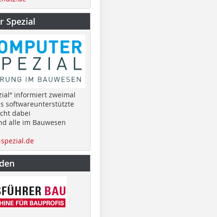
 Spezial
ial“ informiert zweimal
as softwareunterstützte
cht dabei
nd alle im Bauwesen
spezial.de
nden