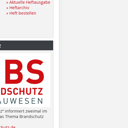
» Aktuelle Heftausgabe
» Heftarchiv
» Heft bestellen
z
z“ informiert zweimal im
das Thema Brandschutz
hutz.de