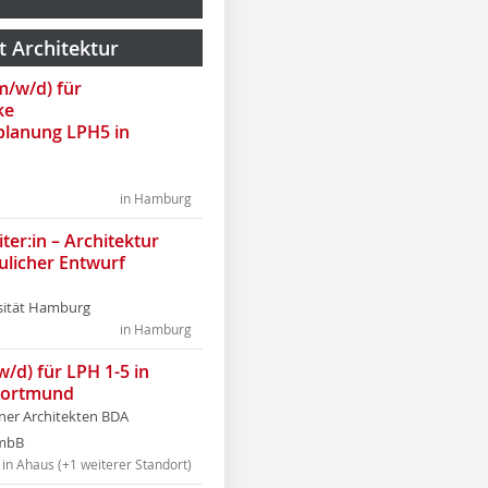
t Architektur
(m/w/d) für
ke
lanung LPH5 in
in Hamburg
ter:in – Architektur
ulicher Entwurf
sität Hamburg
in Hamburg
w/d) für LPH 1-5 in
Dortmund
tner Architekten BDA
tmbB
in Ahaus (+1 weiterer Standort)