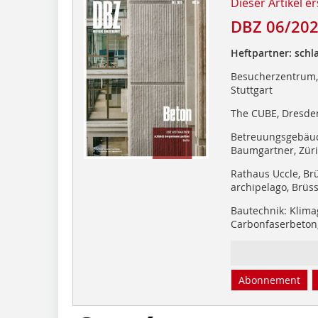
Dieser Artikel er
DBZ 06/20
Heftpartner: schl
Besucherzentrum, 
Stuttgart
The CUBE, Dresden
Betreuungsgebäud
Baumgartner, Zür
Rathaus Uccle, Brü
archipelago, Brüss
Bautechnik: Klima
Carbonfaserbeton
Abonnement