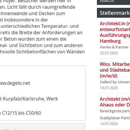
s Foyer. Besucher werden hier in
 Licht fällt durch raumgreifende
Stellenmark
r Innenwände und Decken zum
ei insbesondere in der
Architekt:in 
l unterschiedlichen Temperatur- und
entwurfsstar
reits die Breite der Anforderungen an
Ausführungsp
er Beton wurden zum einen die
Hamburg
ormal- und Sichtbeton und zum anderen
Henke & Partner
chsvolle Sichtbetonflächen von Wänden
22.07.2026
Wiss. Mitarbei
und Städteba
(m/w/d)
HafenCity Univer
ww.degelo.net
18.07.2026
 Kurpfalz/Karlsruhe, Werk
Architekt (m/
Ahaus oder 
farwickgrote par
n C12/15 bis C50/60
Stadtplaner Par
14.07.2026