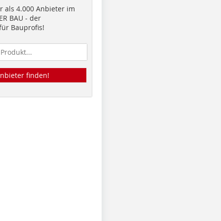
 als 4.000 Anbieter im
R BAU - der
ür Bauprofis!
nbieter finden!