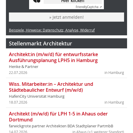
Hier klicken
Friendly
Captcha ⇗
» Jetzt anmelden!
Beispiele, Hinweise: Datenschutz, Analyse, Widerruf
Stellenmarkt Architektur
Architekt:in (m/w/d) für entwurfsstarke
Ausführungsplanung LPH5 in Hamburg
Henke & Partner
22.07.2026
in Hamburg
Wiss. Mitarbeiter:in – Architektur und
Städtebaulicher Entwurf (m/w/d)
HafenCity Universität Hamburg
18.07.2026
in Hamburg
Architekt (m/w/d) für LPH 1-5 in Ahaus oder
Dortmund
farwickgrote partner Architekten BDA Stadtplaner PartmbB
14.07.2026
in Ahaus (+1 weiterer Standort)