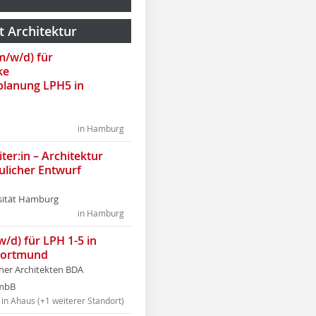
t Architektur
(m/w/d) für
ke
lanung LPH5 in
in Hamburg
ter:in – Architektur
ulicher Entwurf
sität Hamburg
in Hamburg
w/d) für LPH 1-5 in
Dortmund
tner Architekten BDA
tmbB
in Ahaus (+1 weiterer Standort)