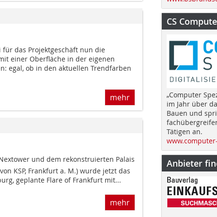
CS Computer
i für das Projektgeschäft nun die
mit einer Oberfläche in der eigenen
n: egal, ob in den aktuellen Trendfarben
„Computer Spez
mehr
im Jahr über d
Bauen und spri
fachübergreife
Tätigen an.
www.computer-
Nextower und dem rekonstruierten Palais
Anbieter fi
von KSP, Frankfurt a. M.) wurde jetzt das
g, geplante Flare of Frankfurt mit...
mehr