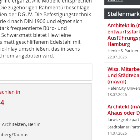
riffe ergänzt. Alle Modelle entsprechen
 Die zugehörigen Rahmentürbeschläge
Stellenmark
nien der DGUV. Die Befestigungstechnik
rie 4 nach DIN 1906 und eignet sich
Architekt:in 
stark frequentierte Büro- und
entwurfsstar
 Schwarzmatt bietet Hewi eine
Ausführungsp
us matt geschliffenem Edelstahl mit
Hamburg
d-Inlay umschließen, das in sechs
Henke & Partner
zchrom angeboten wird.
22.07.2026
Wiss. Mitarbei
und Städteba
(m/w/d)
HafenCity Univer
schien in
18.07.2026
24
Architekt (m/
Ahaus oder 
farwickgrote par
 Architekten, Berlin
Stadtplaner Par
14.07.2026
onberg/Taunus