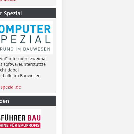
 Spezial
ial“ informiert zweimal
as softwareunterstützte
cht dabei
nd alle im Bauwesen
spezial.de
nden