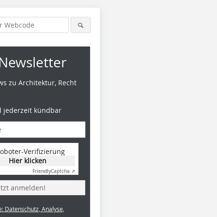
Newsletter
s zu Architektur, Recht
d jederzeit kündbar
oboter-Verifizierung
Hier klicken
Friendly
Captcha ⇗
etzt anmelden!
e: Datenschutz, Analyse,