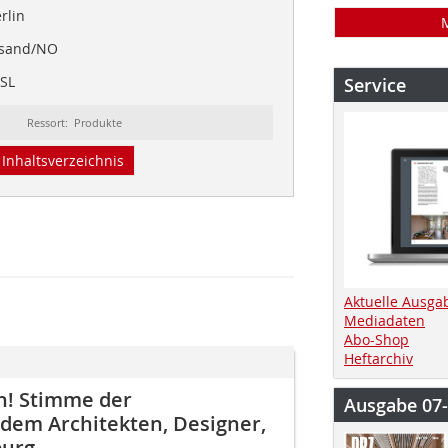
erlin
ansand/NO
/SL
Service
Ressort: Produkte
Inhaltsverzeichnis
Aktuelle Ausga
Mediadaten
Abo-Shop
Heftarchiv
n! Stimme der
Ausgabe 07
dem Architekten, Designer,
burg