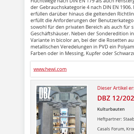
Fluchtwege nach DIN EN 179 als auch Fensterg
der Gebrauchskategorie 4 nach DIN EN 1906.
erfüllen darüber hinaus die geltenden Richtli
erfüllt die Anforderungen der Benutzerkatego
sowohl für den privaten Bereich als auch für 
Geschäftshäuser. Neben der Sonderedition in
Variante in bicolor an, bei der die Rosetten a
metallischen Veredelungen in PVD ein Polyami
Farben oder in Messing, Kupfer oder Schwar
www.hewi.com
Dieser Artikel er
DBZ 12/20
Kulturbauten
Heftpartner: Staab
Casals Forum, Kr