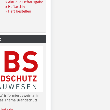
» Aktuelle Heftausgabe
» Heftarchiv
» Heft bestellen
z
z“ informiert zweimal im
das Thema Brandschutz
hutz.de