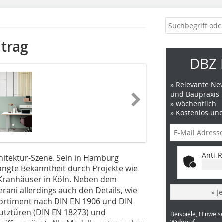
trag
DBZ 
» Relevante New
und Baupraxis
» wöchentlich
» Kostenlos un
Anti-R
chitektur-Szene. Sein in Hamburg
langte Bekanntheit durch Projekte wie
Kranhäuser in Köln. Neben dem
rani allerdings auch den Details, wie
» J
tsortiment nach DIN EN 1906 und DIN
utztüren (DIN EN 18273) und
Beispiele, Hinweis
Widerruf