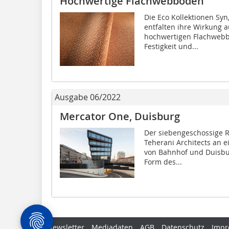
Hochwertige Flachwebböden
Die Eco Kollektionen Sy
entfalten ihre Wirkung a
hochwertigen Flachwebb
Festigkeit und...
Ausgabe 06/2022
Mercator One, Duisburg
Der siebengeschossige 
Teherani Architects an e
von Bahnhof und Duisburg
Form des...
Newsletter
Mediadaten
AGB
Datenschutz
Impr