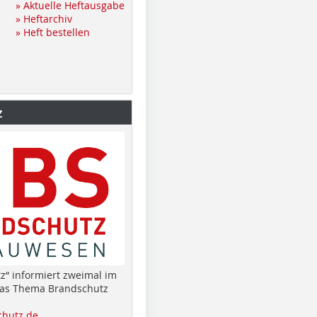
» Aktuelle Heftausgabe
» Heftarchiv
» Heft bestellen
z
z“ informiert zweimal im
das Thema Brandschutz
hutz.de