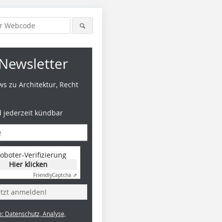
Newsletter
s zu Architektur, Recht
d jederzeit kündbar
oboter-Verifizierung
Hier klicken
Friendly
Captcha ⇗
etzt anmelden!
e: Datenschutz, Analyse,