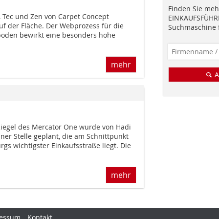
Finden Sie mehr
n, Tec und Zen von Carpet Concept
EINKAUFSFÜHRE
uf der Fläche. Der Webprozess für die
Suchmaschine f
öden bewirkt eine besonders hohe
mehr
A
Riegel des Mercator One wurde von Hadi
iner Stelle geplant, die am Schnittpunkt
s wichtigster Einkaufsstraße liegt. Die
mehr
essum
Kontakt