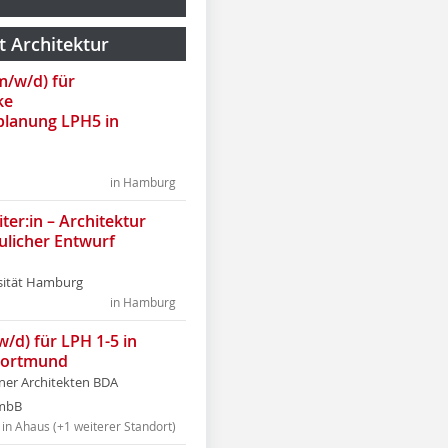
t Architektur
(m/w/d) für
ke
lanung LPH5 in
in Hamburg
ter:in – Architektur
ulicher Entwurf
sität Hamburg
in Hamburg
w/d) für LPH 1-5 in
Dortmund
tner Architekten BDA
tmbB
in Ahaus (+1 weiterer Standort)