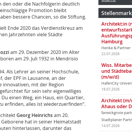
n den oder die Nachfolgerin deutlich
 einschlägige Promotion bleibt
Stellenmark
haben bessere Chancen, so die Stiftung.
Architekt:in 
ielt Ende 2020 das Verdienstkreuz am
entwurfsstar
nen Jahrzehnten viele Städte
Ausführungsp
Hamburg
Henke & Partner
nozzi
am 29. Dezember 2020 im Alter
22.07.2026
boren am 29. Juli 1932 in Mendrisio
Wiss. Mitarbei
und Städteba
94. Als Lehrer an seiner Hochschule,
(m/w/d)
f, der EPF in Lausanne, an der
HafenCity Univer
ne innovativen, mit der Region
18.07.2026
efürchtet für sein sehr eigenwilliges
t Du einen Weg, ein Haus, ein Quartier,
Architekt (m/
u erfinden, alles ist wiederzuerfinden“.
Ahaus oder 
farwickgrote par
rchitekt
Georg Heinrichs
am 20.
Stadtplaner Par
n Geborene hat in seiner Heimatstadt
14.07.2026
auten hinterlassen, darunter das