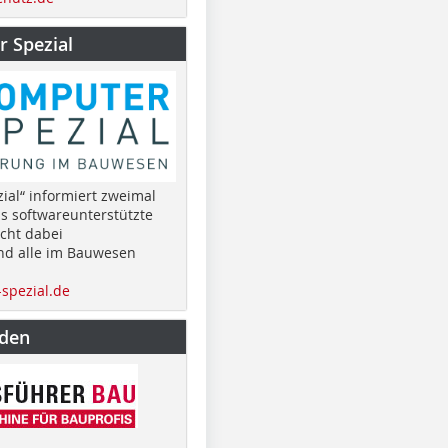
 Spezial
ial“ informiert zweimal
as softwareunterstützte
cht dabei
nd alle im Bauwesen
spezial.de
nden