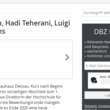
 Hadi Teherani, Luigi
hs
DBZ 
» Relevante New
und Baupraxis
» wöchentlich
» Kostenlos un
Anti-R
Bauhaus Dessau. Kurz nach Beginn
ren vorzeitigen Abschied zum 1.
» J
neue Direktorin der Hochschule für
 erste Bewerbungsrunde mangels
Beispiele, Hinweis
ab es Ende 2020 eine neue
Widerruf