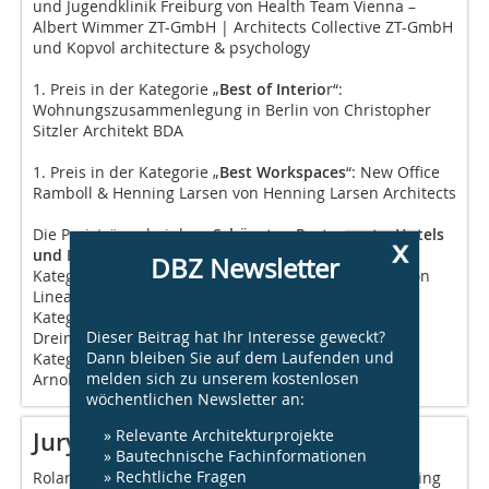
und Jugendklinik Freiburg von Health Team Vienna –
Albert Wimmer ZT-GmbH | Architects Collective ZT-GmbH
und Kopvol architecture & psychology
1. Preis in der Kategorie „
Best of Interio
r“:
Wohnungszusammenlegung in Berlin von Christopher
Sitzler Architekt BDA
1. Preis in der Kategorie „
Best Workspaces
“: New Office
Ramboll & Henning Larsen von Henning Larsen Architects
Die Preisträger bei den „
Schönsten Restaurants, Hotels
x
und Bars
“ sind:
DBZ Newsletter
Kategorie Restaurant: Authentikka Mitte Hamburg von
Lineatur GmbH
Kategorie Hotel: Hotel Telegraphenamt Berlin von
Dieser Beitrag hat Ihr Interesse geweckt?
Dreimeta GmbH & Co. KG
Dann bleiben Sie auf dem Laufenden und
Kategorie Bar: Tagesbar Anima München von
melden sich zu unserem kostenlosen
Arnold/Werner Architekten
wöchentlichen Newsletter an:
» Relevante Architekturprojekte
Jury „Häuser des Jahres“
» Bautechnische Fachinformationen
» Rechtliche Fragen
Roland Merz (Atrium, Archithema Verlag), Ulrich Nolting