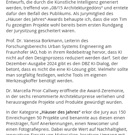
Entwurfs, die durch die Künstliche Intelligenz generiert
werden, treffend von „08/15 Architekturgedöns“ und erntete
dafür den Beifall des Publikums. Als Jury­mitglied des
„Häuser des Jahres“-Awards behaupte ich, dass die von Tim
Fu gezeigten Projekte wohl bereits beim ersten Rundgang
der Jurysitzung gescheitert wären.
Prof. Dr. Vanessa Borkmann, Leiterin des
Forschungsbereichs Urban Systems Engineering am
Fraunhofer IAO, hob in ihrem Redebeitrag hervor, dass KI
nicht auf den Designprozess reduziert werden darf. Seit der
Dezember-Ausgabe 2024 gibt es den DBZ KI-Dialog, der
betont, dass es nicht die eine KI-Lösung gibt. Vielmehr sollte
man sorgfältig festlegen, welche Tools im eigenen
Werkzeugkoffer benötigt werden.
Dr. Marcella Prior-Callwey eröffnete die Award-Zeremonie,
in der sechs renommierte Architekturpreise verliehen und
herausragende Projekte und Produkte gewürdigt wurden.
In der Kategorie
„Häuser des Jahres“
erkor die Jury aus 150
Einreichungen 50 Projekte und ­benannte aus diesen einen
Preisträger, fünf ­Anerkennungen, einen Newcomer und
einen Foto­grafiepreis. Dabei wurde Wert auf Nachhaltigkeit,
innovativen Einsatz von Materialien, krea­tiven Umgang mit