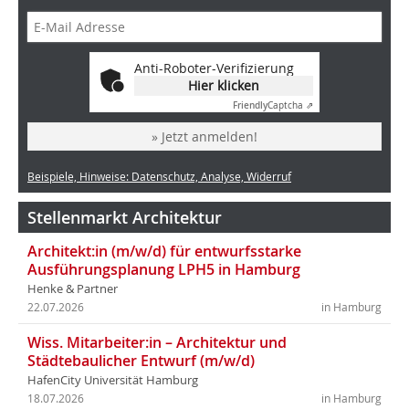
Anti-Roboter-Verifizierung
Hier klicken
Friendly
Captcha ⇗
» Jetzt anmelden!
Beispiele, Hinweise: Datenschutz, Analyse, Widerruf
Stellenmarkt Architektur
Architekt:in (m/w/d) für entwurfsstarke
Ausführungsplanung LPH5 in Hamburg
Henke & Partner
22.07.2026
in Hamburg
Wiss. Mitarbeiter:in – Architektur und
Städtebaulicher Entwurf (m/w/d)
HafenCity Universität Hamburg
18.07.2026
in Hamburg