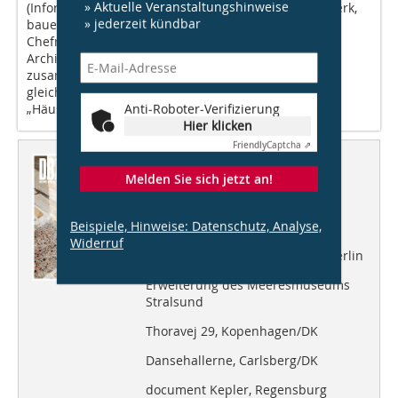
» Aktuelle Veranstaltungshinweise
(InformationsZentrum Beton), Christoph Ramisch (werk,
» jederzeit kündbar
bauen + wohnen), Michael Schuster (DBZ-
Chefredakteur), Vorjahressieger Boris Milla (Milla
Architekten) und Eva Maria Herrmann. Letztere ist
zusammen mit Johanna Adorján Autorin der
gleichnamigen Publikation, die traditionell alle 50
Anti-Roboter-Verifizierung
„Häuser des Jahres“ vorstellt.
Hier klicken
Friendly
Captcha ⇗
Dieser Artikel erschien in
Melden Sie sich jetzt an!
DBZ 11/2025
Beispiele, Hinweise: Datenschutz, Analyse,
Bauen im Bestand
Widerruf
Heftpartner: gmp Architekten, Berlin
Erweiterung des Meeresmuseums
Stralsund
Thoravej 29, Kopenhagen/DK
Dansehallerne, Carlsberg/DK
document Kepler, Regensburg