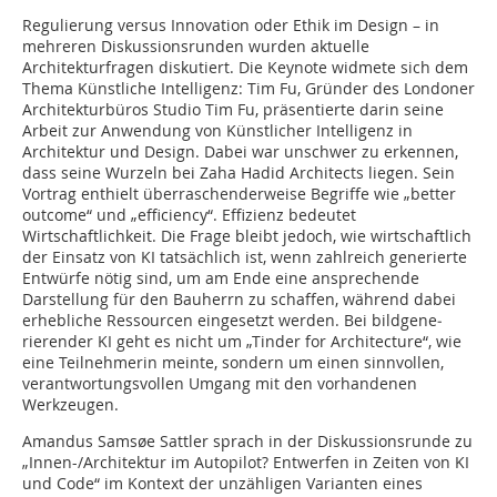
Regulierung versus Innovation oder Ethik im Design – in
mehreren Diskussionsrunden wurden aktuelle
Architekturfragen diskutiert. Die Key­note widmete sich dem
Thema Künstliche Intelligenz: Tim Fu, Gründer des Londoner
Architekturbüros Studio Tim Fu, präsentierte darin seine
Arbeit zur Anwendung von Künstlicher Intelligenz in
Architektur und Design. Dabei war unschwer zu erkennen,
dass seine Wurzeln bei Zaha Hadid Architects liegen. Sein
Vortrag enthielt überraschenderweise Begriffe wie „better
outcome“ und „efficiency“. Effizienz bedeutet
Wirtschaftlichkeit. Die Frage bleibt jedoch, wie wirtschaftlich
der Einsatz von KI tatsächlich ist, wenn zahlreich generierte
Entwürfe nötig sind, um am Ende eine ansprechende
Darstellung für den Bauherrn zu schaffen, während dabei
erhebliche ­Ressourcen eingesetzt werden. Bei bildge­­­ne­
rierender KI geht es nicht um „Tinder for Ar­chi­tecture“, wie
eine Teilnehmerin meinte, sondern um einen sinnvollen,
verantwortungsvollen Umgang mit den vorhandenen
Werkzeugen.
Amandus Samsøe Sattler sprach in der Diskussionsrunde zu
„Innen-/Architektur im Autopilot? Entwerfen in Zeiten von KI
und Code“ im Kontext der unzähligen Varianten eines