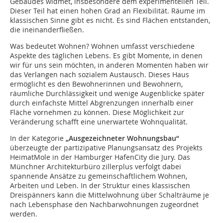
Gebäudes widmet, insbesondere dem experimentellen Teil.
Dieser Teil hat einen hohen Grad an Flexibilität. Räume im
klassischen Sinne gibt es nicht. Es sind Flächen entstanden,
die ineinanderfließen.
Was bedeutet Wohnen? Wohnen umfasst verschiedene
Aspekte des täglichen Lebens. Es gibt Momente, in denen
wir für uns sein möchten, in anderen Momenten haben wir
das Verlangen nach sozialem Austausch. Dieses Haus
ermöglicht es den Bewohnerinnen und Bewohnern,
räumliche Durchlässigkeit und wenige Augenblicke später
durch einfachste Mittel Abgrenzungen innerhalb einer
Fläche vornehmen zu können. Diese Möglichkeit zur
Veränderung schafft eine unerwartete Wohnqualität.
In der Kategorie
„Ausgezeichneter Wohnungsbau“
überzeugte der partizipative Planungsansatz des Projekts
HeimatMole in der Hamburger HafenCity die Jury. Das
Münchner Architekturbüro zillerplus verfolgt dabei
spannende Ansätze zu gemeinschaftlichem Wohnen,
Arbeiten und Leben. In der Struktur eines klassischen
Dreispänners kann die Mittelwohnung über Schalt­räume je
nach Lebensphase den Nachbarwohnungen zugeordnet
werden.