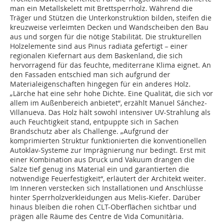
man ein Metallskelett mit Brettsperrholz. Während die
Träger und Stützen die Unterkonstruktion bilden, steifen die
kreuzweise verleimten Decken und Wandscheiben den Bau
aus und sorgen für die nötige Stabilität. Die strukturellen
Holzelemente sind aus Pinus radiata gefertigt – einer
regionalen Kiefernart aus dem Baskenland, die sich
hervorragend für das feuchte, mediterrane Klima eignet. An
den Fassaden entschied man sich aufgrund der
Materialeigenschaften hingegen für ein anderes Holz.
„Lärche hat eine sehr hohe Dichte. Eine Qualität, die sich vor
allem im Außenbereich anbietet“, erzählt Manuel Sánchez-
Villanueva. Das Holz hält sowohl intensiver UV-Strahlung als
auch Feuchtigkeit stand, entpuppte sich in Sachen
Brandschutz aber als Challenge. „Aufgrund der
komprimierten Struktur funktionierten die konventionellen
Autoklav-Systeme zur Imprägnierung nur bedingt. Erst mit
einer Kombination aus Druck und Vakuum drangen die
Salze tief genug ins Material ein und garantierten die
notwendige Feuerfestigkeit“, erläutert der Architekt weiter.
Im Inneren verstecken sich Installationen und Anschlüsse
hinter Sperrholzverkleidungen aus Melis-Kiefer. Darüber
hinaus bleiben die rohen CLT-Oberflächen sichtbar und
prägen alle Räume des Centre de Vida Comunitària.