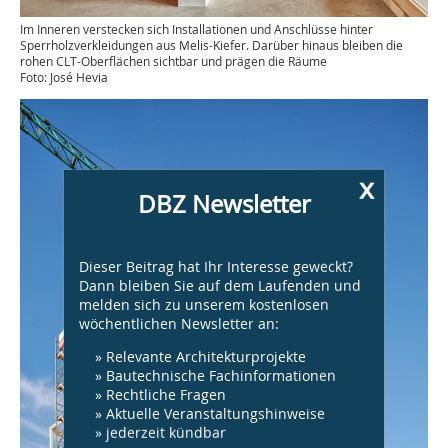
Im Inneren verstecken sich Installatio­nen und Anschlüsse hinter
Sperrholzverkleidungen aus Melis-Kiefer. Darüber hinaus bleiben die
rohen CLT-Oberflächen sichtbar und prägen die Räume
Foto: José Hevia
x
DBZ Newsletter
Dieser Beitrag hat Ihr Interesse geweckt?
Dann bleiben Sie auf dem Laufenden und
melden sich zu unserem kostenlosen
wöchentlichen Newsletter an:
» Relevante Architekturprojekte
» Bautechnische Fachinformationen
» Rechtliche Fragen
» Aktuelle Veranstaltungshinweise
» jederzeit kündbar