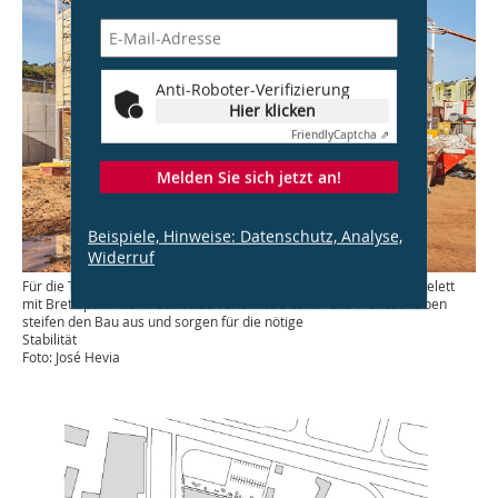
Anti-Roboter-Verifizierung
Hier klicken
Friendly
Captcha ⇗
Melden Sie sich jetzt an!
Beispiele, Hinweise: Datenschutz, Analyse,
Widerruf
Für die Tragstruktur kombinierten die Architekt:innen ein Metallskelett
mit Brettsperrholz. Kreuzweise verleimte Decken und Wandscheiben
steifen den Bau aus und sorgen für die nötige
Stabilität
Foto: José Hevia