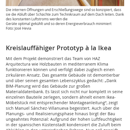
Die internen Öffnungen und Erschließungswege sind so konzipiert, dass
sie die Abluft über Schächte zum Technik­raum auf dem Dach leiten. Dank
des konstanten Luftstroms werden die
Geräte optimal gekühlt und so deren Energieverbrauch minimiert
Foto: José Hevia
Kreislauffähiger Prototyp à la Ikea
Mit dem Projekt demonstriert das Team von HAZ
Arquitectura wie Holzbauten in mediterranem Klima
funktionieren können und verfolgt dabei zugleich einen
zirkulären Ansatz. Das gesamte Gebäude ist demontierbar
und über seinen gesamten Lebenszyklus gedacht: „Dank
BIM-Planung wird das Gebäude zur großen
Materialdatenbank. Es lässt sich nicht nur komplett in seine
einzelnen Bauteile zerlegen, sondern ähnelt einem Ikea-
Möbelstück mit entsprechender Montageanleitung“, zeigt
sich Manuel Sánchez-Villanueva begeistert. Auch über die
Planungs- und Realisierungsphase hinaus birgt der Bau
ungeahntes Potenzial: Aufgrund der hohen Luftfeuchtigkeit
in der spanischen Küstenstadt kondensiert die Zuluft beim