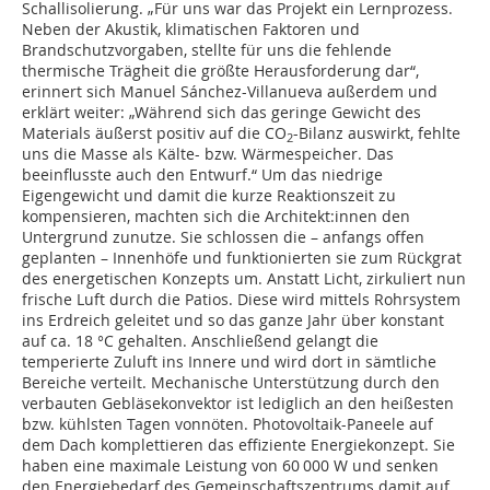
Schallisolierung. „Für uns war das Projekt ein Lernprozess.
Neben der Akustik, klimatischen Faktoren und
Brandschutzvorgaben, stellte für uns die fehlende
thermische Trägheit die größte Herausforderung dar“,
erinnert sich Manuel Sánchez-Villanueva außerdem und
erklärt weiter: „Während sich das geringe Gewicht des
Materials äußerst positiv auf die CO
-Bilanz auswirkt, fehlte
2
uns die Masse als Kälte- bzw. Wärmespeicher. Das
beeinflusste auch den Entwurf.“ Um das niedrige
Eigengewicht und damit die kurze Reaktionszeit zu
kompensieren, machten sich die Architekt:innen den
Untergrund zunutze. Sie schlossen die – anfangs offen
geplanten – Innenhöfe und funktionierten sie zum Rückgrat
des energetischen Konzepts um. Anstatt Licht, zirkuliert nun
frische Luft durch die Patios. Diese wird mittels Rohrsystem
ins Erdreich geleitet und so das ganze Jahr über konstant
auf ca. 18 °C gehalten. Anschließend gelangt die
temperierte Zuluft ins Innere und wird dort in sämtliche
Bereiche verteilt. Mechanische Unterstützung durch den
verbauten Gebläsekonvektor ist lediglich an den heißesten
bzw. kühlsten Tagen vonnöten. Photovoltaik-Paneele auf
dem Dach komplettieren das effiziente Energiekonzept. Sie
haben eine maximale Leistung von 60 000 W und senken
den Energiebedarf des Gemeinschaftszentrums damit auf