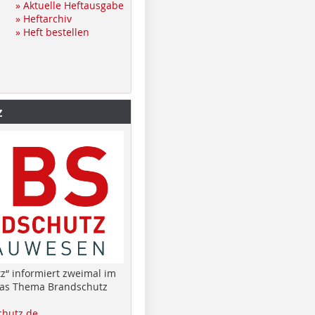
» Aktuelle Heftausgabe
» Heftarchiv
» Heft bestellen
z
z“ informiert zweimal im
das Thema Brandschutz
hutz.de