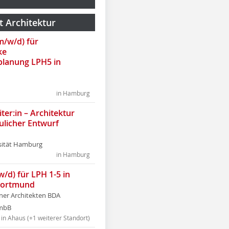
t Architektur
(m/w/d) für
ke
lanung LPH5 in
in Hamburg
ter:in – Architektur
ulicher Entwurf
sität Hamburg
in Hamburg
w/d) für LPH 1-5 in
Dortmund
tner Architekten BDA
tmbB
in Ahaus (+1 weiterer Standort)