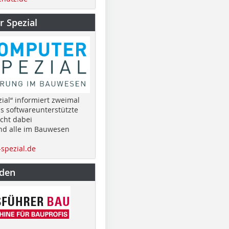
 Spezial
ial“ informiert zweimal
as softwareunterstützte
cht dabei
nd alle im Bauwesen
spezial.de
nden