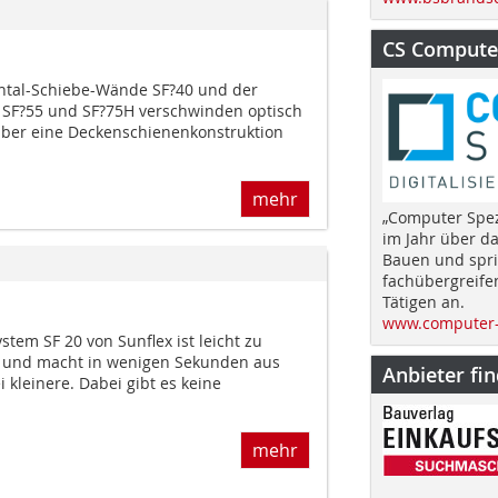
CS Computer
ontal-Schiebe-Wände SF?40 und der
 SF?55 und SF?75H verschwinden optisch
Über eine Deckenschienenkonstruktion
mehr
„Computer Spez
im Jahr über d
Bauen und spri
fachübergreife
Tätigen an.
www.computer-
tem SF 20 von Sunflex ist leicht zu
n und macht in wenigen Sekunden aus
Anbieter fi
kleinere. Dabei gibt es keine
mehr