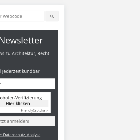
Newsletter
s zu Architektur, Recht
d jederzeit kündbar
oboter-Verifizierung
Hier klicken
Friendly
Captcha ⇗
etzt anmelden!
e: Datenschutz, Analyse,