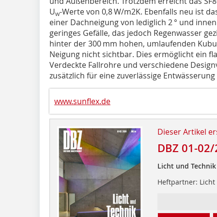
und Außenbereich. Trotzdem erreicht das SF8
U
-Werte von 0,8 W/m2K. Ebenfalls neu ist da
w
einer Dachneigung von lediglich 2 ° und innen 
geringes Gefälle, das jedoch Regenwasser gezi
hinter der 300 mm hohen, umlaufenden Kubus-
Neigung nicht sichtbar. Dies ermöglicht ein f
Verdeckte Fallrohre und verschiedene Design
zusätzlich für eine zuverlässige Entwässerung
www.sunflex.de
Dieser Artikel er
DBZ 01-02/
Licht und Technik
Heftpartner: Lich