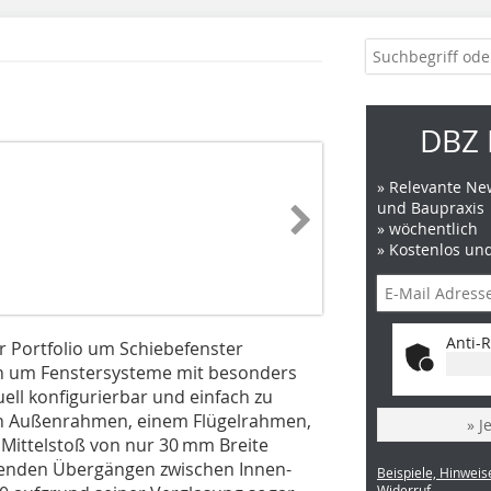
DBZ 
» Relevante New
und Baupraxis
» wöchentlich
» Kostenlos un
Anti-R
Portfolio um Schiebefenster
ich um Fenstersysteme mit besonders
uell konfigurierbar und einfach zu
ren Außenrahmen, einem Flügelrahmen,
» J
Mittelstoß von nur 30 mm Breite
eßenden Übergängen zwischen Innen-
Beispiele, Hinweis
Widerruf