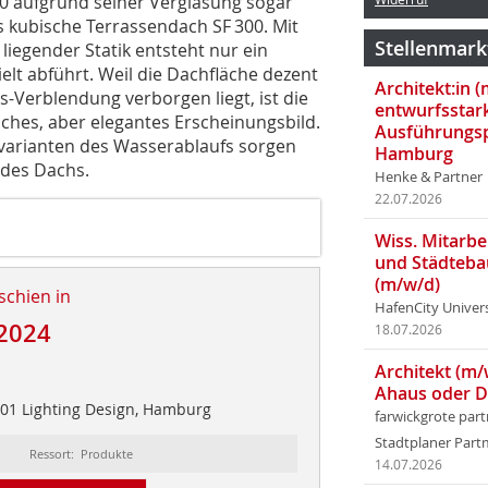
0 aufgrund seiner Verglasung sogar
s kubische Terrassendach SF 300. Mit
Stellenmark
liegender Statik entsteht nur ein
elt abführt. Weil die Dachfläche dezent
Architekt:in 
Verblendung verborgen liegt, ist die
entwurfsstar
laches, aber elegantes Erscheinungsbild.
Ausführungsp
varianten des Wasserablaufs sorgen
Hamburg
 des Dachs.
Henke & Partner
22.07.2026
Wiss. Mitarbei
und Städteba
(m/w/d)
schien in
HafenCity Univer
2024
18.07.2026
Architekt (m/
Ahaus oder 
t 01 Lighting Design, Hamburg
farwickgrote par
Stadtplaner Par
Ressort: Produkte
14.07.2026