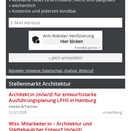
» wöchentlich
» Kostenlos und jederzeit kündbar
Anti-Roboter-Verifizierung
Hier klicken
Friendly
Captcha ⇗
» Jetzt anmelden!
Beispiele, Hinweise: Datenschutz, Analyse, Widerruf
Stellenmarkt Architektur
Architekt:in (m/w/d) für entwurfsstarke
Ausführungsplanung LPH5 in Hamburg
Henke & Partner
22.07.2026
in Hamburg
Wiss. Mitarbeiter:in – Architektur und
Städtebaulicher Entwurf (m/w/d)