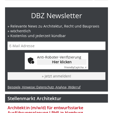
DBZ Newsletter
» Relevante News zu Architektur, Recht und Baupraxis
» wöchentlich
» Kostenlos und jederzeit kündbar
Anti-Roboter-Verifizierung
Hier klicken
Friendly
Captcha ⇗
» Jetzt anmelden!
Beispiele, Hinweise: Datenschutz, Analyse, Widerruf
Stellenmarkt Architektur
Architekt:in (m/w/d) für entwurfsstarke
Ausführungsplanung LPH5 in Hamburg