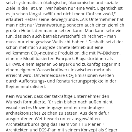
setzt systematisch ökologische, ökonomische und soziale
Ziele in die Tat um. „Wir haben nur eine Welt. Eigentlich ist
es ja schon längst zwölf und nicht mehr fünf vor zwölf,“
erläutert Hetzer seine Beweggründe. „Als Unternehmer hat
man nicht nur Verantwortung, sondern auch einen ziemlich
großen Hebel, den man ansetzen kann. Man kann sehr viel
tun, das sich auch betriebswirtschaftlich rechnet – man
muss nur eine gewisse Weitsicht haben.“ Deshalb setzt der
schon mehrfach ausgezeichnete Betrieb auf eine
vollkommen CO
-neutrale Produktion, die mit PV-Dächern,
2
einem e-Mobil basierten Fuhrpark, Biogasturbinen als
BHKWs, einem eigenen Solarpark und zukünftig sogar mit
einem eigenen Wasserkraftwerk inzwischen mehr als
erreicht wird. Unvermeidbare CO
-Emissionen werden
2
durch Aufforstungs- und Renaturierungsprojekte in der
Region neutralisiert.
Kein Wunder, dass der tatkräftige Unternehmer den
Wunsch formulierte, für sein bisher nach außen nicht
visualisiertes Umweltengagement ein eindeutiges
architektonisches Zeichen zu setzen. Aus dem dafür
ausgerufenen Wettbewerb unter ausgewählten
Architekturbüros ging das Team von HHS Planer +
Architekten und EGS-Plan mit seinem Konzept als Sieger