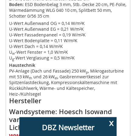
Boden:
ESD Bodenbelag 3 mm, Stb.-Decke 20 cm, PE-Folie,
Wärmedämmung WLG 040 10 cm, Splitbett 50 mm,
Schotter 0/56 35 cm
U-Wert Außenwand OG = 0,14 W/m²K
U-Wert Außenwand EG = 0,21 W/m²K
U-Wert Fassadenpaneel = 0,19 W/m²K
U-Wert Bodenplatte = 0,11 W/m²K
U-Wert Dach = 0,14 W/m²K
U
-Wert Fenster = 1,0 W/m²K
w
U
-Wert Verglasung = 0,5 W/m²K
g
Haustechnik
PV-Anlage (Dach und Fassade) 250 kW
, Mikrogasturbine
p
mit 53 kW
und 26 kW
, Gasbrennwertkessel zur
th
el
Spitzenlastdeckung, Kompressionskältemaschine mit
Rückkühlwerk, Wärme- und Kältespeicher,
Heiz-/Kühlsegel
Hersteller
Wandsysteme: Hoesch Isowand
vario,
www.hoesch-bau.com
x
DBZ Newsletter
Lichtkuppeln: ESSMANN GmbH,
www.essmann.de