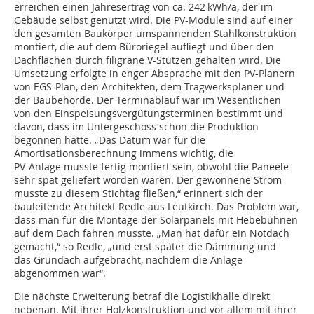
erreichen einen Jahresertrag von ca. 242 kWh/a, der im
Gebäude selbst genutzt wird. Die PV-Module sind auf einer
den gesamten Baukörper umspannenden Stahlkonstruktion
montiert, die auf dem Büroriegel aufliegt und über den
Dachflächen durch filigrane V-Stützen gehalten wird. Die
Umsetzung erfolgte in enger Absprache mit den PV-Planern
von EGS-Plan, den Architekten, dem Tragwerksplaner und
der Baubehörde. Der Terminablauf war im Wesentlichen
von den Einspeisungsvergütungsterminen bestimmt und
davon, dass im Untergeschoss schon die Produktion
begonnen hatte. „Das Datum war für die
Amortisationsberechnung immens wichtig, die
PV-Anlage musste fertig montiert sein, obwohl die Paneele
sehr spät geliefert worden waren. Der gewonnene Strom
musste zu diesem Stichtag fließen,“ erinnert sich der
bauleitende Architekt Redle aus Leutkirch. Das Problem war,
dass man für die Montage der Solarpanels mit Hebebühnen
auf dem Dach fahren musste. „Man hat dafür ein Notdach
gemacht,“ so Redle, „und erst später die Dämmung und
das Gründach aufgebracht, nachdem die Anlage
abgenommen war“.
Die nächste Erweiterung betraf die Logistikhalle direkt
nebenan. Mit ihrer Holzkonstruktion und vor allem mit ihrer