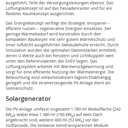
ausgeführt, Teile der Versorgungsleitungen ebenso. Das
Lüftungskonzept ist auf das Fassadenraster und für ein
flexibles Raumkonzept ausgerichtet.
Das Energiekonzept verfolgt die Strategie: einsparen –
effizient nutzen – regenerative Energien einsetzen. Der
geringe Wärmebedarf wird konstruktiv durch den
kompakten Baukörper mit sehr gutem Wärmeschutz und
einer luftdicht ausgeführten Gebäudehülle erreicht. Durch
Simulation wurden die optimalen Dämmstärken ermittelt,
deren U-Werte auch bei Fenstern und Lichtkuppeln weit
unter den Referenzwerten der EnEV liegen. Das
Lüftungssystem arbeitet mit Wärmerückgewinnung und
sorgt für eine effiziente Nutzung der Wärmeenergie. Die
Beleuchtung wird vollautomatisiert tageslichtabhängig
geregelt und die stromerzeugende PV-Anlage dient als
Sonnenschutz.
Solargenerator
Die PV-Anlage umfasst insgesamt 1 780 m² Modulfläche (242
kW
), wobei etwa 1 380 m² (190 kW
) auf dem Dach
p
p
angebracht sind, weitere 400 m² (52 kW
) vor der
p
Südfassade. Die teilweise semitransparenten Module