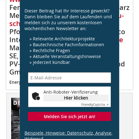
Fenster System Integral EG: Schwarz
Dieser Beitrag hat Ihr Interesse geweckt?
Metallbau GmbH,
www.metallbau-
Dann bleiben Sie auf dem Laufenden und
schwarz.de
melden sich zu unserem kostenlosen
wöchentlichen Newsletter an:
Pfosten-Riegel-Fassade OG: Schüco
International KG,
www.schueco.de
» Relevante Architekturprojekte
» Bautechnische Fachinformationen
Markisoletten: Warema Renkhoff
» Rechtliche Fragen
SE,
www.warema.de
» Aktuelle Veranstaltungshinweise
» jederzeit kündbar
PV-Module: Solarnova Deutschland
GmbH,
www.solarnova.de
Energiebedarf
Anti-Roboter-Verifizierung
Hier klicken
Dieser Artikel erschien in
Friendly
Captcha ⇗
DBZ 03/2018
Melden Sie sich jetzt an!
Licht
Beispiele, Hinweise: Datenschutz, Analyse,
Heftpate
Widerruf