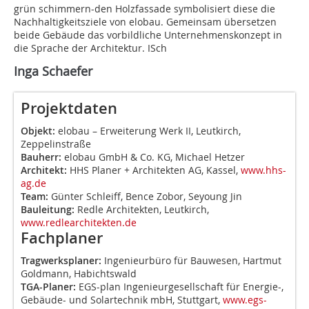
grün schimmern-den Holzfassade symbolisiert diese die
Nachhaltigkeitsziele von elobau. Gemeinsam übersetzen
beide Gebäude das vorbildliche Unternehmenskonzept in
die Sprache der Architektur.
ISch
Inga Schaefer
Projektdaten
Objekt:
elobau – Erweiterung Werk II, Leutkirch,
Zeppelinstraße
Bauherr:
elobau GmbH & Co. KG, Michael Hetzer
Architekt:
HHS Planer + Architekten AG, Kassel,
www.hhs-
ag.de
Team:
Günter Schleiff, Bence Zobor, Seyoung Jin
Bauleitung:
Redle Architekten, Leutkirch,
www.redlearchitekten.de
Fachplaner
Tragwerksplaner:
Ingenieurbüro für Bauwesen, Hartmut
Goldmann, Habichtswald
TGA-Planer:
EGS-plan Ingenieurgesellschaft für Energie-,
Gebäude- und Solartechnik mbH, Stuttgart,
www.egs-