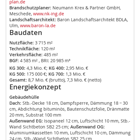
plan.de
Brandschutzplaner:
Neumann Krex & Partner GmbH,
Meschede,
www.nk-ing.de
Landschaftsarchitekt:
Baron Landschaftsarchitekt BDLA,
Ulm,
www.baron-la.de
Baudaten
Nutzfläche:
3 715 m²
Technikfläche:
120 m²
Verkehrsfläche:
485 m²
BGF:
4 585 m² , BRI
:
20 985 m³
KG 300:
4,3 Mio. €;
KG 400:
2,95 Mio. €
KG 500:
175 000 €;
KG 700:
1,3 Mio. €
Gesamt:
8,7 Mio. € (brutto), 7,3 Mio. € (netto)
Energiekonzept
Gebäudehülle
Dach:
Stb.-Decke 18 cm, Dampfsperre, Dämmung 18 − 30
cm, Abdichtung bituminös, Bautenschutzfolie, Dränmatte
20 mm, Substrat 100 mm
Außenwand EG:
Isopaneel 12 cm, Luftschicht 10 mm, Stb.-
Wand Sichtbeton SB2 25 cm;
Außenwand OG:
Aluminiumkassetten 10 mm, Luftschicht 10 cm, Dämmung
24 cm, Stb.-Wand Sichtbeton SB2 25 cm