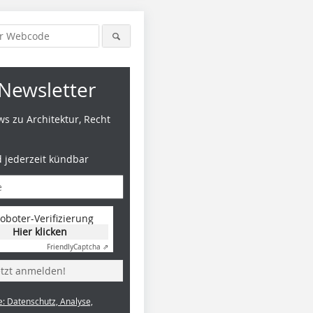
Newsletter
s zu Architektur, Recht
d jederzeit kündbar
oboter-Verifizierung
Hier klicken
Foto: Petr Smidek
Foto: Petr Š midek
Foto: Petr
Friendly
Captcha ⇗
etzt anmelden!
e: Datenschutz, Analyse,