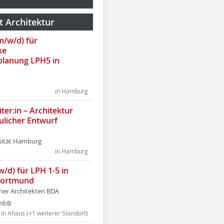
t Architektur
(m/w/d) für
ke
lanung LPH5 in
in Hamburg
ter:in – Architektur
ulicher Entwurf
sität Hamburg
in Hamburg
w/d) für LPH 1-5 in
Dortmund
tner Architekten BDA
tmbB
in Ahaus (+1 weiterer Standort)