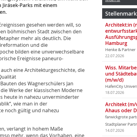
Jirásek-Parks mit einem
en.
Stellenmark
Ereignissen gesehen werden will, so
Architekt:in 
entwurfsstar
roßen böhmischen Stadt zwischen den
Ausführungsp
 Metapher mehr als deutlich. Die
Hamburg
tireformation und die
Henke & Partner
 Epoche bilden eine unverwechselbare
22.07.2026
torische Ereignisse paneuro-
Wiss. Mitarbei
auch eine Architekturgeschichte, die
und Städteba
Qualität
(m/w/d)
en Bauten des Wagnerschülers Jan
HafenCity Univer
r die Werke der klassischen Moderne
18.07.2026
bis heute in nahezu unverminderter
blik“, wie man in der
Architekt (m/
ute noch gültig und nahezu
Ahaus oder 
farwickgrote par
Stadtplaner Par
en, verlangt in hohem Maße
14.07.2026
es umso mehr, wenn das Vorhaben, eine