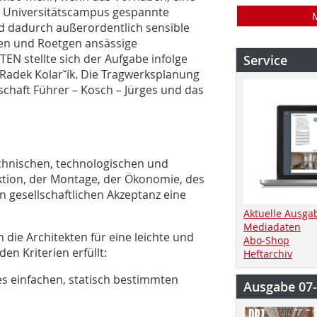
 Universitätscampus gespannte
nd dadurch außerordentlich sensible
hen und Roetgen ansässige
N stellte sich der Aufgabe infolge
Service
n Radek Kolarˇík. Die Tragwerksplanung
chaft Führer – Kosch – Jürges und das
echnischen, technologischen und
ktion, der Montage, der Ökonomie, des
en gesellschaftlichen Akzeptanz eine
Aktuelle Ausga
Mediadaten
 die Architekten für eine leichte und
Abo-Shop
en Kriterien erfüllt:
Heftarchiv
es einfachen, statisch bestimmten
Ausgabe 07