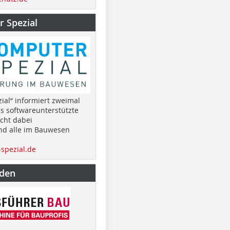
 Spezial
ial“ informiert zweimal
as softwareunterstützte
cht dabei
nd alle im Bauwesen
spezial.de
nden