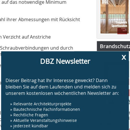
rt auf das notwendige Minimum
Wahl ihrer Abmessungen mit Rücksicht
 Verzicht auf Anstriche
Brandschut
 Schraubverbindungen und durch
x
truktion
DBZ Newsletter
erzicht auf aufwändige Hebezeuge und
Dieser Beitrag hat Ihr Interesse geweckt? Dann
ximale Entmaterialisierung der
bleiben Sie auf dem Laufenden und melden sich zu
unserem kostenlosen wöchentlichen Newsletter an:
» Relevante Architekturprojekte
» Bautechnische Fachinformationen
liche Wahl darstellen würde, haben die
„BS Brandschut
» Rechtliche Fragen
Jahr rund um 
ndige unvermeidliche Dominante der
» Aktuelle Veranstaltungshinweise
am Bau.
 wertvollen Baumbestand des Jirásek-
» jederzeit kündbar
www.bsbrandsc