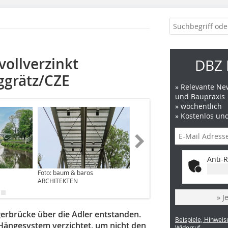
vollverzinkt
DBZ 
ggrätz/CZE
» Relevante New
und Baupraxis
» wöchentlich
» Kostenlos un
Anti-R
Foto: baum & baros
Foto: Baum & Baros Architekten
ARCHITEKTEN
» J
gerbrücke über die Adler entstanden.
Beispiele, Hinweis
Hängesystem verzichtet, um nicht den
Widerruf