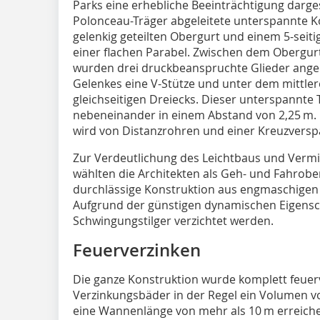
Parks eine erhebliche Beeinträchtigung darge
Polonceau-Träger abgeleitete unterspannte Ko
gelenkig geteilten Obergurt und einem 5-seit
einer flachen Parabel. Zwischen dem Obergu
wurden drei druckbeanspruchte Glieder angeo
Gelenkes eine V-Stütze und unter dem mittler
gleichseitigen Dreiecks. Dieser unterspannte 
nebeneinander in einem Abstand von 2,25 m. D
wird von Distanzrohren und einer Kreuzversp
Zur Verdeutlichung des Leichtbaus und Ver
wählten die Architekten als Geh- und Fahrobe
durchlässige Konstruktion aus engmaschigen 
Aufgrund der günstigen dynamischen Eigensc
Schwingungstilger verzichtet werden.
Feuerverzinken
Die ganze Konstruktion wurde komplett feuer
Verzinkungsbäder in der Regel ein Volumen v
eine Wannenlänge von mehr als 10 m erreichen,