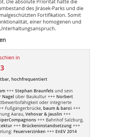
. Die absolute Priorität hatte die
umbestand des Jirásek-Parks und die
malgeschützten Fortifikation. Somit
unktionalität, einer homogenen und
 Unterhaltungsanspruch.
hen
schien in
13
tbar, hochfrequentiert
rum
+++
Stephan Braunfels
und sein
r Nagel
über Baukultur +++
Norbert
tbewerbsfähigkeit oder integrierte
+ Fußgängerbrücke,
baum & baroš
+++
hung Aarau,
Vehovar & Jauslin
+++
iperCompagnons
+++ Bahnhof Salzburg,
tektur
+++
Brückeninstandsetzung
+++
elung:
Feuerverzinken
+++
EnEV 2014