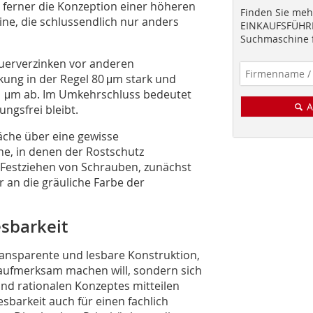
te ferner die Konzeption einer höheren
Finden Sie mehr
ine, die schlussendlich nur anders
EINKAUFSFÜHRE
Suchmaschine f
euerverzinken vor anderen
kung in der Regel 80 μm stark und
1 μm ab. Im Umkehrschluss bedeutet
A
ungsfrei bleibt.
läche über eine gewisse
he, in denen der Rostschutz
 Festziehen von Schrauben, zunächst
er an die gräuliche Farbe der
sbarkeit
 transparente und lesbare Konstruktion,
 aufmerksam machen will, sondern sich
und rationalen Konzeptes mitteilen
barkeit auch für einen fachlich