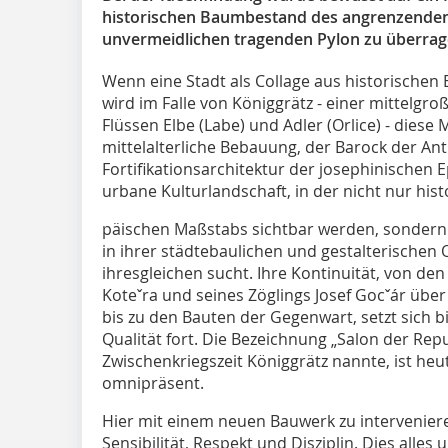
historischen Baumbestand des angrenzenden 
unvermeidlichen tragenden Pylon zu überrag
Wenn eine Stadt als Collage aus historischen 
wird im Falle von Königgrätz - einer mittelg
Flüssen Elbe (Labe) und Adler (Orlice) - diese
mittelalterliche Bebauung, der Barock der An
Fortifikationsarchitektur der josephinischen
urbane Kulturlandschaft, in der nicht nur his
päischen Maßstabs sichtbar werden, sondern 
in ihrer städtebaulichen und gestalterischen 
ihresgleichen sucht. Ihre Kontinuität, von d
Koteˇra und seines Zöglings Josef Gocˇár übe
bis zu den Bauten der Gegenwart, setzt sich 
Qualität fort. Die Bezeichnung „Salon der Repu
Zwischenkriegszeit Königgrätz nannte, ist he
omnipräsent.
Hier mit einem neuen Bauwerk zu intervenier
Sensibilität, Respekt und Disziplin. Dies all