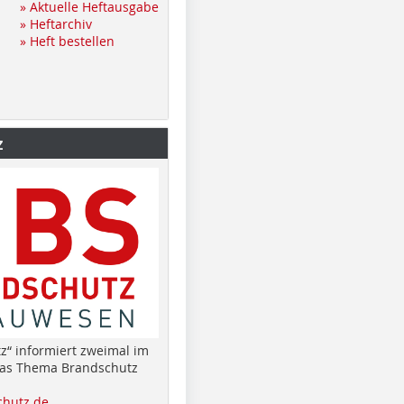
» Aktuelle Heftausgabe
» Heftarchiv
» Heft bestellen
z
z“ informiert zweimal im
das Thema Brandschutz
hutz.de