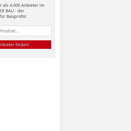
 als 4.000 Anbieter im
R BAU - der
ür Bauprofis!
nbieter finden!