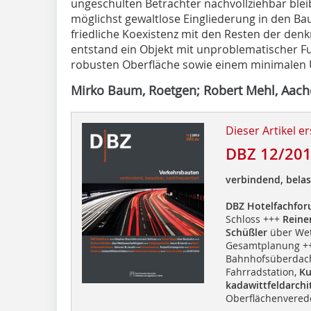
ungeschulten Betrachter nachvollziehbar bleibt
möglichst gewaltlose Eingliederung in den Ba
friedliche Koexistenz mit den Resten der denk
entstand ein Objekt mit unproblematischer F
robusten Oberfläche sowie einem minimalen
Mirko Baum, Roetgen; Robert Mehl, Aac
Dieser Artikel er
DBZ 12/20
verbindend, belas
DBZ Hotelfachfo
Schloss +++
Reine
Schüßler
über Wet
Gesamtplanung ++
Bahnhofsüberdac
Fahrradstation,
Ku
kadawittfeldarchi
Oberflächenvered