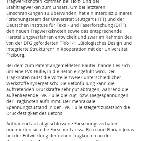
Tragwerksknoten kommen bei Holz- und bei
Stahltragwerken zum Einsatz. Um bei letzteren
Einschränkungen zu überwinden, hat ein interdisziplinäres
Forschungsteam der Universität Stuttgart (ITFT) und der
Deutschen Institute für Textil- und Faserforschung (DITF)
den neuen Tragwerksknoten sowie das entsprechende
Herstellungsverfahren entwickelt und zwar im Rahmen des
von der DFG geförderten TRR-141 „Biologisches Design und
integrierte Strukturen“ in Kooperation mit der Universität
Freiburg.
Bei dem zum Patent angemeldeten Bauteil handelt es sich
um eine FVK-Hülle, in die Beton eingefüllt wird. Der
Tragknoten nutzt die Vorteile zweier unterschiedlicher
Werkstoffe synergetisch: Die Betonfüllung kann die
auftretenden Druckkräfte sehr gut abtragen, während die
außenliegende FVK-Hülle die Zug- bzw. Biegespannungen
der Trag­knoten aufnimmt. Der mehraxiale
Spannungszustand in der FVK-Hülle steigert zusätzlich die
Druckfestigkeit des Betons.
Aufbauend auf abgeschlossene Forschungsvorhaben
orientierten sich die Forscher Larissa Born und Florian Jonas
bei der Entwicklung der neuen Tragknoten an der