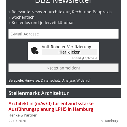
» Relevante News zu Architektur, Recht und Baupraxis
» wöchentlich
» Kostenlos und jederzeit kündbar
Anti-Roboter-Verifizierung
Hier klicken
Friendly
Captcha ⇗
» Jetzt anmelden!
Beispiele, Hinweise: Datenschutz, Analyse, Widerruf
Stellenmarkt Architektur
Architekt:in (m/w/d) für entwurfsstarke
Ausführungsplanung LPH5 in Hamburg
Henke & Partner
22.07.2026
in Hamburg