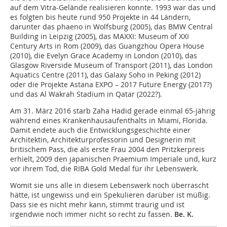
auf dem Vitra-Gelände realisieren konnte. 1993 war das und
es folgten bis heute rund 950 Projekte in 44 Ländern,
darunter das phaeno in Wolfsburg (2005), das BMW Central
Building in Leipzig (2005), das MAXXI: Museum of XXI
Century Arts in Rom (2009), das Guangzhou Opera House
(2010), die Evelyn Grace Academy in London (2010), das
Glasgow Riverside Museum of Transport (2011), das London
Aquatics Centre (2011), das Galaxy Soho in Peking (2012)
oder die Projekte Astana EXPO – 2017 Future Energy (2017?)
und das Al Wakrah Stadium in Qatar (2022?).
Am 31. März 2016 starb Zaha Hadid gerade einmal 65-jährig
während eines Krankenhausaufenthalts in Miami, Florida.
Damit endete auch die Entwicklungsgeschichte einer
Architektin, Architekturprofessorin und Designerin mit
britischem Pass, die als erste Frau 2004 den Pritzkerpreis
erhielt, 2009 den japanischen Praemium Imperiale und, kurz
vor ihrem Tod, die RIBA Gold Medal für ihr Lebenswerk.
Womit sie uns alle in diesem Lebenswerk noch überrascht
hätte, ist ungewiss und ein Spekulieren darüber ist müßig.
Dass sie es nicht mehr kann, stimmt traurig und ist
irgendwie noch immer nicht so recht zu fassen.
Be. K.