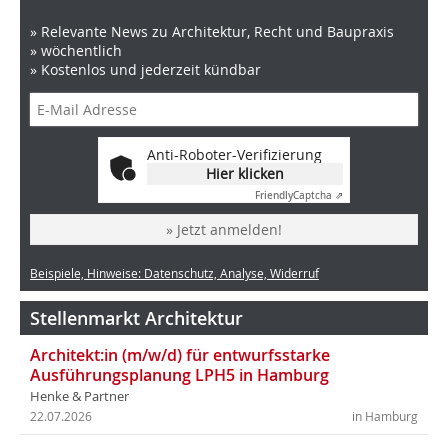
» Relevante News zu Architektur, Recht und Baupraxis
» wöchentlich
» Kostenlos und jederzeit kündbar
Anti-Roboter-Verifizierung
Hier klicken
Friendly
Captcha ⇗
» Jetzt anmelden!
Beispiele, Hinweise: Datenschutz, Analyse, Widerruf
Stellenmarkt Architektur
Architekt:in (m/w/d) für entwurfsstarke
Ausführungsplanung LPH5 in Hamburg
Henke & Partner
22.07.2026
in Hamburg