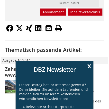
Ressort: Aktuell
Abonnement
Inhaltsverzeichnis
Thematisch passende Artikel:
Ausgabe 10/2014
x
DBZ Newsletter
Zaha Hadid verklagt Kritiker
www.nybooks.com
Im Emirat Katar soll, so jedenfalls die
Dieser Beitrag hat Ihr Interesse geweckt?
Entscheidung der FIFA, 2022 die
Dann bleiben Sie auf dem Laufenden und
Fußballweltmeisterschaft ausgetragen
melden sich zu unserem kostenlosen
werden. Die Funktionäre trafen ihre
wöchentlichen Newsletter an:
Entscheidung auch auf der Grundlage des
Masterplans...
» Relevante Architekturprojekte