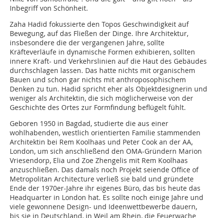
Inbegriff von Schönheit.
Zaha Hadid fokussierte den Topos Geschwindigkeit auf
Bewegung, auf das Fließen der Dinge. Ihre Architektur,
insbesondere die der vergangenen Jahre, sollte
Kräfteverläufe in dynamische Formen exhibieren, sollten
innere Kraft- und Verkehrslinien auf die Haut des Gebäudes
durchschlagen lassen. Das hatte nichts mit organischem
Bauen und schon gar nichts mit anthroposophischem
Denken zu tun. Hadid spricht eher als Objektdesignerin und
weniger als Architektin, die sich möglicherweise von der
Geschichte des Ortes zur Formfindung beflügelt fühlt.
Geboren 1950 in Bagdad, studierte die aus einer
wohlhabenden, westlich orientierten Familie stammenden
Architektin bei Rem Koolhaas und Peter Cook an der AA,
London, um sich anschließend den OMA-Gründern Marion
Vriesendorp, Elia und Zoe Zhengelis mit Rem Koolhaas
anzuschließen. Das damals noch Projekt seiende Office of
Metropolitan Architecture verließ sie bald und gründete
Ende der 1970er-Jahre ihr eigenes Büro, das bis heute das
Headquarter in London hat. Es sollte noch einige Jahre und
viele gewonnene Design- und Ideenwettbewerbe dauern,
bis sie in Deutschland, in Weil am Rhein, die Feuerwache