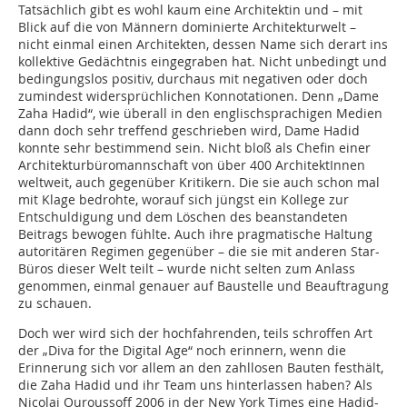
Tatsächlich gibt es wohl kaum eine Architektin und – mit
Blick auf die von Männern dominierte Architekturwelt –
nicht einmal einen Architekten, dessen Name sich derart ins
kollektive Gedächtnis eingegraben hat. Nicht unbedingt und
bedingungslos positiv, durchaus mit negativen oder doch
zumindest widersprüchlichen Konnotationen. Denn „Dame
Zaha Hadid“, wie überall in den englischsprachigen Medien
dann doch sehr treffend geschrieben wird, Dame Hadid
konnte sehr bestimmend sein. Nicht bloß als Chefin einer
Architekturbüromannschaft von über 400 ArchitektInnen
weltweit, auch gegenüber Kritikern. Die sie auch schon mal
mit Klage bedrohte, worauf sich jüngst ein Kollege zur
Entschuldigung und dem Löschen des beanstandeten
Beitrags bewogen fühlte. Auch ihre pragmatische Haltung
autoritären Regimen gegenüber – die sie mit anderen Star-
Büros dieser Welt teilt – wurde nicht selten zum Anlass
genommen, einmal genauer auf Baustelle und Beauftragung
zu schauen.
Doch wer wird sich der hochfahrenden, teils schroffen Art
der „Diva for the Digital Age“ noch erinnern, wenn die
Erinnerung sich vor allem an den zahllosen Bauten festhält,
die Zaha Hadid und ihr Team uns hinterlassen haben? Als
Nicolai Ouroussoff 2006 in der New York Times eine Hadid-