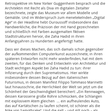
Retrospektive im New Yorker Guggenheim besprach und die
Architektin mit Recht als Diva im digitalen Zeitalter
bezeichnete, zeigte das Museum vor allem Modelle und
Gemälde. Und im Widerspruch zum menetekelnden „Digital
Age“ in der Headline hebt Ouroussoff insbesondere das
Handwerkliche, die Präzision der mit Hand gezeichneten
und schließlich mit Farben ausgemalten fiktiven
Stadtstrukturen hervor, die Zaha Hadid in ihren
Anfangsjahren zu Hunderten angefertigt hatte.
Dass wir dieses Machen, das sich damals schon gegenüber
der aufkommenden Computerkunst auszeichnete, in ihren
späteren Entwürfen nicht mehr wiederfinden, hat mit dem
zweiten, für das Denken und Entwickeln von Architektur und
Stadt wichtigen Aspekt bei Zaha Hadid zu tun: ihrer
Infizierung durch den Suprematismus. Hier wirkte
insbesondere dessen Bezug auf den italienischen
Futurismus, in dessen Manifest Filippo Tommaso Marinetti
laut hinausschrie, die Herrlichkeit der Welt sei jetzt um die
Schönheit der Geschwindigkeit bereichert: „Ein Rennwagen,
dessen Karosserie große Rohre schmücken, die Schlangen
mit explosivem Atem gleichen ... ein aufheulendes Auto,
das auf Kartätschen zu laufen scheint, ist schöner als die
Nike von Samothrake“. Und die galt – und gilt noch – als