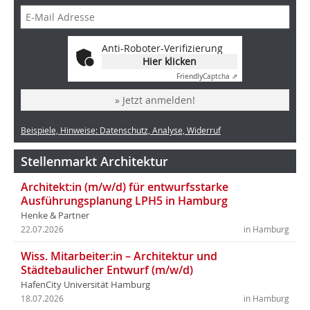
Anti-Roboter-Verifizierung
Hier klicken
Friendly
Captcha ⇗
» Jetzt anmelden!
Beispiele, Hinweise: Datenschutz, Analyse, Widerruf
Stellenmarkt Architektur
Architekt:in (m/w/d) für entwurfsstarke
Ausführungsplanung LPH5 in Hamburg
Henke & Partner
22.07.2026
in Hamburg
Wiss. Mitarbeiter:in – Architektur und
Städtebaulicher Entwurf (m/w/d)
HafenCity Universität Hamburg
18.07.2026
in Hamburg