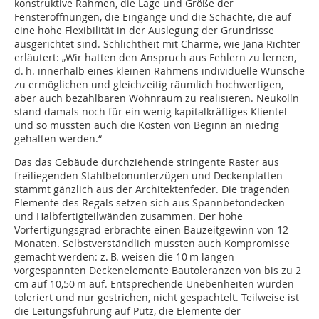
konstruktive Rahmen, die Lage und Größe der
Fensteröffnungen, die Eingänge und die Schächte, die auf
eine hohe Flexibilität in der Auslegung der Grundrisse
ausgerichtet sind. Schlichtheit mit Charme, wie Jana Richter
erläutert: „Wir hatten den Anspruch aus Fehlern zu lernen,
d. h. innerhalb eines kleinen Rahmens individuelle Wünsche
zu ermöglichen und gleichzeitig räumlich hochwertigen,
aber auch bezahlbaren Wohnraum zu realisieren. Neukölln
stand damals noch für ein wenig kapitalkräftiges Klientel
und so mussten auch die Kos­ten von Beginn an niedrig
gehalten werden.“
Das das Gebäude durchziehende stringente Raster aus
freiliegenden Stahlbetonunterzügen und Deckenplatten
stammt gänzlich aus der Architektenfeder. Die tragenden
Elemente des Regals setzen sich aus Spannbetondecken
und Halbfertigteilwänden zusammen. Der hohe
Vorfertigungsgrad erbrachte einen Bauzeitgewinn von 12
Monaten. Selbstverständlich mussten auch Kompromisse
gemacht werden: z. B. weisen die 10 m langen
vorgespannten Deckenelemente Bautoleranzen von bis zu 2
cm auf 10,50 m auf. Entsprechende Unebenheiten wurden
toleriert und nur gestrichen, nicht gespachtelt. Teilweise ist
die Leitungsführung auf Putz, die Elemente der