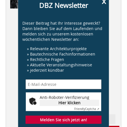
x
DBZ Newsletter
Heftpate: HERWIG SPIEGL
, Wien
AllesWirdGut Architektur
Dieser Beitrag hat Ihr Interesse geweckt?
Dann bleiben Sie auf dem Laufenden und
Bolles + Wilson
melden sich zu unserem kostenlosen
wöchentlichen Newsletter an:
Praeger Richter Architekten
» Relevante Architekturprojekte
Lacaton & Vassal Architectes
» Bautechnische Fachinformationen
Gwendolyn Huisman und Marijn
» Rechtliche Fragen
Boterman
» Aktuelle Veranstaltungshinweise
» jederzeit kündbar
IN SERIE
: HOAI, Teil 2
Effektiver Trittschallschutz
Anti-Roboter-Verifizierung
bei Wohnbautreppen
Hier klicken
Friendly
Captcha ⇗
Melden Sie sich jetzt an!
Ressort: Architektur