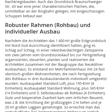
Nachkriegsbauten. Auch das Grundstück Braunschweiger
Str. 43 war eine jener charakteristischen Flächen, die,
unmittelbar an der Ringbahn gelegen, mit eingeschossigen
Schuppen bebaut war.
Robuster Rahmen (Rohbau) und
individueller Ausbau
Nachdem die Architekten das 1 400 m² große Eckgrundstück
mit Nord-Süd-Ausrichtung identifiziert hatten, ging es
Schlag auf Schlag. In einer rekordverdächtigen Zeitspanne
von zwei Jahren vom Grundstückskauf bis zur Fertigstellung
organisierten, steuerten, planten und realisierten die
Architekten zusammen mit der Baugruppe das Neuköllner
Ausbauhaus. Es entstand ein Mehrfamilienhaus mit 24 fast
identisch-großen Wohneinheiten, die nach Fertigstellung
des Rohbaus in drei Ausbaustandards individuell umgesetzt
wurden: Ausbaupaket Standard Loft, plus 195 €/m² (6
Einheiten); Ausbaupaket Standard Wohnung, plus 345 €/m²
(14 Einheiten) und 3. Selbstausbau ab Rohbau (4 Einheiten).
Gute und kooperative Zuarbeit kam vom örtlichen Bauamt,
was z.B. die Errichtung der großzügigen 2 m tiefen und je
20 m² großen Loggien genehmigte. So erreichte man das
wirtschaftliche Ziel, kostengünstigen Wohnraum zeitlich