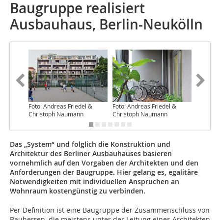
Baugruppe realisiert
Ausbauhaus, Berlin-Neukölln
Foto: Andreas Friedel &
Foto: Andreas Friedel &
Foto: An
Christoph Naumann
Christoph Naumann
Christo
Das „System“ und folglich die Konstruktion und
Architektur des Berliner Ausbauhauses basieren
vornehmlich auf den Vorgaben der Architekten und den
Anforderungen der Baugruppe. Hier gelang es, egalitäre
Notwendigkeiten mit individuellen Ansprüchen an
Wohnraum kostengünstig zu verbinden.
Per Definition ist eine Baugruppe der Zusammenschluss von
Bauherren, die meistens unter der Leitung eines Architekten