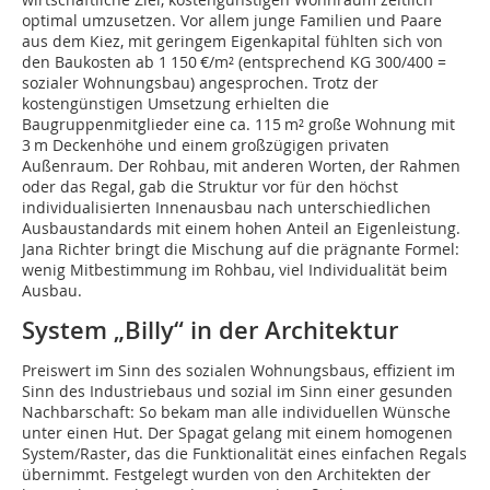
optimal umzusetzen. Vor allem junge Familien und Paare
aus dem Kiez, mit geringem Eigenkapital fühlten sich von
den Baukosten ab 1 150 €/m² (entsprechend KG 300/400 =
sozialer Wohnungsbau) angesprochen. Trotz der
kostengünstigen Umsetzung erhielten die
Baugruppenmitglieder eine ca. 115 m² große Wohnung mit
3 m Deckenhöhe und einem großzügigen privaten
Außenraum. Der Rohbau, mit anderen Worten, der Rahmen
oder das Regal, gab die Struktur vor für den höchst
individualisierten Innenausbau nach unterschiedlichen
Ausbaustandards mit einem hohen Anteil an Eigenleistung.
Jana Richter bringt die Mischung auf die prägnante Formel:
wenig Mitbestimmung im Rohbau, viel Individualität beim
Ausbau.
System „Billy“ in der Architektur
Preiswert im Sinn des sozialen Wohnungsbaus, effizient im
Sinn des Industriebaus und sozial im Sinn einer gesunden
Nachbarschaft: So bekam man alle individuellen Wünsche
unter einen Hut. Der Spagat gelang mit einem homogenen
System/Raster, das die Funktionalität eines einfachen Regals
übernimmt. Festgelegt wurden von den Architekten der