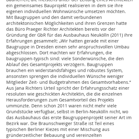
ein gemeinsames Bauprojekt realisieren in dem sie ihre
eigenen individuellen Wohnwünsche umsetzen möchten.
Mit Baugruppen und den damit verbundenen
architektonischen Möglichkeiten und ihren Grenzen hatte
das Büro Praeger Richter Architekten bereits vor der
Gründung der GbR für das Ausbauhaus Neukölln (2011) ihre
Erfahrungen gesammelt: „Wir hatten gerade mit einer
Baugruppe in Dresden einen sehr anspruchsvollen Umbau
abgeschlossen. Dort machten wir Erfahrungen, die
baugruppen-typisch sind: viele Sonderwünsche, die den
Ablauf des Gesamtprojekts verzögern. Baugruppen
brauchen ein widerstandsfähiges und robustes System,
ansonsten sprengen die individuellen Wünsche weniger
Mitglieder Zeit- und Budgetrahmen des Gesamtvorhabens.“
Aus Jana Richters Urteil spricht der Erfahrungsschatz einer
resoluten wie geschickten Architektin, die die einzelnen
Herausforderungen zum Gesamtvorteil des Projekts
ummünzte. Denn schon 2011 waren nicht mehr viele
Grundstücke verfügbar, selbst in Berlin-Neukölln nicht, wo
das Ausbauhaus das erste Baugruppenprojekt seiner Art im
Bezirk war. Die Braunschweiger Straße ist Teil eines
typischen Berliner Kiezes mit einer Mischung aus
gründerzeitlicher Bebauung und vereinzelten