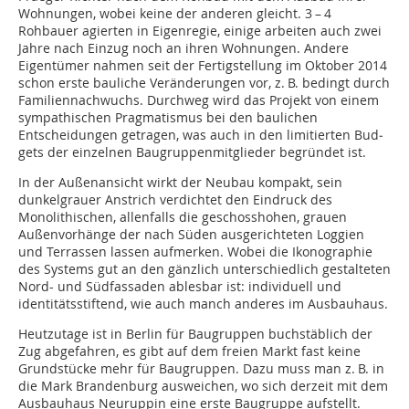
Wohnungen, wobei keine der anderen gleicht. 3 – 4
Rohbauer agierten in Eigenregie, einige arbeiten auch zwei
Jahre nach Einzug noch an ihren Wohnungen. Andere
Eigentümer nahmen seit der Fertigstellung im Oktober 2014
schon erste bauliche Veränderungen vor, z. B. bedingt durch
Familiennachwuchs. Durchweg wird das Projekt von einem
sympathischen Pragmatismus bei den baulichen
Entscheidungen getragen, was auch in den limitierten Bud­
gets der einzelnen Baugruppenmitglieder begründet ist.
In der Außenansicht wirkt der Neubau kompakt, sein
dunkelgrauer Anstrich verdichtet den Eindruck des
Monolithischen, allenfalls die geschosshohen, grauen
Außen­vorhänge der nach Süden ausgerichteten Loggien
und Terrassen lassen aufmerken. Wobei die Ikonographie
des Systems gut an den gänzlich unterschiedlich gestalteten
Nord- und Südfassaden ablesbar ist: individuell und
identitätsstiftend, wie auch manch anderes im Ausbauhaus.
Heutzutage ist in Berlin für Baugruppen buchstäblich der
Zug abgefahren, es gibt auf dem freien Markt fast keine
Grundstücke mehr für Baugruppen. Dazu muss man z. B. in
die Mark Brandenburg ausweichen, wo sich derzeit mit dem
Ausbauhaus Neuruppin eine erste Baugruppe aufstellt.