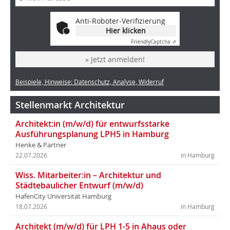
Anti-Roboter-Verifizierung
Hier klicken
Friendly
Captcha ⇗
» Jetzt anmelden!
Beispiele, Hinweise: Datenschutz, Analyse, Widerruf
Stellenmarkt Architektur
Architekt:in (m/w/d) für entwurfsstarke
Ausführungsplanung LPH5 in Hamburg
Henke & Partner
22.07.2026
in Hamburg
Wiss. Mitarbeiter:in – Architektur und
Städtebaulicher Entwurf (m/w/d)
HafenCity Universität Hamburg
18.07.2026
in Hamburg
Architekt (m/w/d) für LPH 1-5 in Ahaus oder