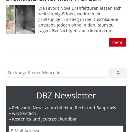
Die Favorit Nova Drehfalttüren lassen sich
weit­räumig öffnen, wodurch ein
großzügiger Einstieg in die Duschkabine
entsteht, jedoch ohne in den Raum zu
ragen. Bei Nichtgebrauch können die...
mehr
DBZ Newsletter
» Relevante News zu Architektur, Recht und Baupraxis
» wöchentlich
» Kostenlos und jederzeit kündbar