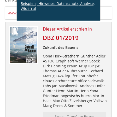
der Kulturen der Welt in Berlin.
Beispiele, Hinweise: Datenschutz, Analyse,
Widerruf
www.forecast-platform.com
Dieser Artikel erschien in
DBZ 01/2019
Zukunft des Bauens
Oona Horx-Strathern Gunther Adler
ASTOC Graphisoft Werner Sobek
Dirk Henning Braun Arup IBP JSB
Thomas Auer Ruhrsource Gerhard
Matzig LAVA liquifer Fraunhofer
clouds architecture office Sidewalk
Labs Jan Musikowski Andreas Hofer
Gunter Henn Martin Henn Yona
Friedman bogevischs buero Martin
Haas Max Otto Zitzelsberger Volkwin
Marg Drees & Sommer
Ressort: Zukunft des Bauens