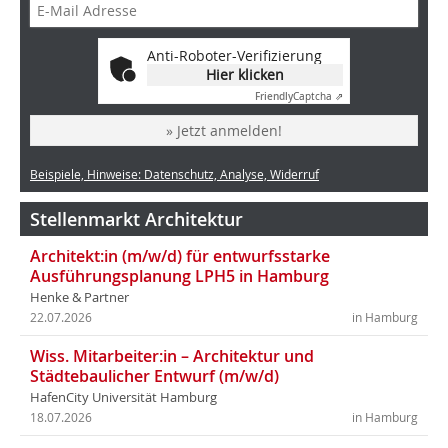
Anti-Roboter-Verifizierung
Hier klicken
Friendly
Captcha ⇗
» Jetzt anmelden!
Beispiele, Hinweise: Datenschutz, Analyse, Widerruf
Stellenmarkt Architektur
Architekt:in (m/w/d) für entwurfsstarke
Ausführungsplanung LPH5 in Hamburg
Henke & Partner
22.07.2026
in Hamburg
Wiss. Mitarbeiter:in – Architektur und
Städtebaulicher Entwurf (m/w/d)
HafenCity Universität Hamburg
18.07.2026
in Hamburg