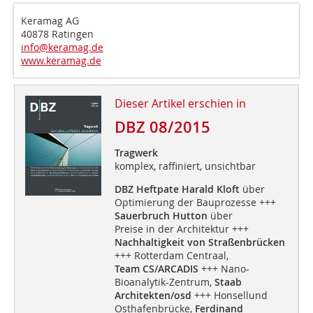
Keramag AG
40878 Ratingen
info@keramag.de
www.keramag.de
Dieser Artikel erschien in
DBZ 08/2015
Tragwerk
komplex, raffiniert, unsichtbar
DBZ Heftpate Harald Kloft
über
Optimierung der Bauprozesse +++
Sauerbruch Hutton
über
Preise in der Architektur +++
Nachhaltigkeit von Straßenbrücken
+++ Rotterdam Centraal,
Team CS/ARCADIS
+++ Nano-
Bioanalytik-Zentrum,
Staab
Architekten/osd
+++ Honsellund
Osthafenbrücke,
Ferdinand