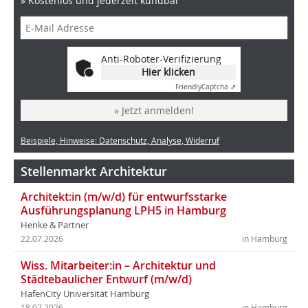
» Kostenlos und jederzeit kündbar
Anti-Roboter-Verifizierung
Hier klicken
Friendly
Captcha ⇗
» Jetzt anmelden!
Beispiele, Hinweise: Datenschutz, Analyse, Widerruf
Stellenmarkt Architektur
Architekt:in (m/w/d) für entwurfsstarke
Ausführungsplanung LPH5 in Hamburg
Henke & Partner
22.07.2026
in Hamburg
Wiss. Mitarbeiter:in – Architektur und
Städtebaulicher Entwurf (m/w/d)
HafenCity Universität Hamburg
18.07.2026
in Hamburg