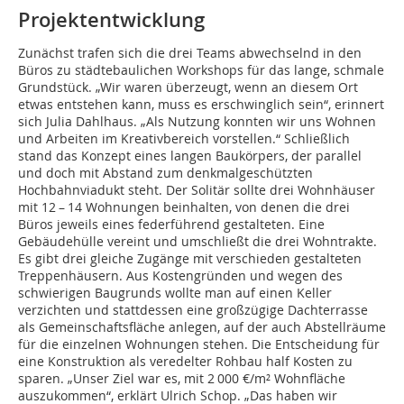
Projektentwicklung
Zunächst trafen sich die drei Teams abwechselnd in den
Büros zu städtebaulichen Workshops für das lange, schmale
Grundstück. „Wir waren überzeugt, wenn an diesem Ort
etwas entstehen kann, muss es erschwinglich sein“, erinnert
sich Julia Dahlhaus. „Als Nutzung konnten wir uns Wohnen
und Arbeiten im Kreativbereich vorstellen.“ Schließlich
stand das Konzept eines langen Baukörpers, der parallel
und doch mit Abstand zum denkmalgeschützten
Hochbahnviadukt steht. Der Solitär sollte drei Wohnhäuser
mit 12 – 14 Wohnungen beinhalten, von denen die drei
Büros jeweils eines federführend gestalteten. Eine
Gebäudehülle vereint und umschließt die drei Wohntrakte.
Es gibt drei gleiche Zugänge mit verschieden gestalteten
Treppenhäusern. Aus Kostengründen und wegen des
schwierigen Baugrunds wollte man auf einen Keller
verzichten und stattdessen eine großzügige Dachterrasse
als Gemeinschaftsfläche anlegen, auf der auch Abstellräume
für die einzelnen Wohnungen stehen. Die Entscheidung für
eine Konstruktion als veredelter Rohbau half Kosten zu
sparen. „Unser Ziel war es, mit 2 000 €/m² Wohnfläche
auszukommen“, erklärt Ulrich Schop. „Das haben wir