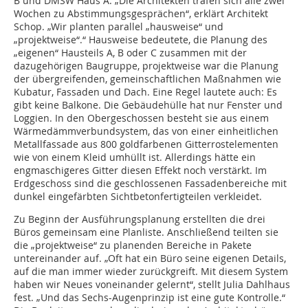
B und DMSW Haus A. „Die Architekten trafen sich alle zwei
Wochen zu Abstimmungsgesprächen“, erklärt Architekt
Schop. „Wir planten parallel „hausweise“ und
„projektweise“.“ Hausweise bedeutete, die Planung des
„eigenen“ Hausteils A, B oder C zusammen mit der
dazugehörigen Baugruppe, projektweise war die Planung
der übergreifenden, gemeinschaftlichen Maßnahmen wie
Kubatur, Fassaden und Dach. Eine Regel lautete auch: Es
gibt keine Balkone. Die Gebäudehülle hat nur Fenster und
Loggien. In den Obergeschossen besteht sie aus einem
Wärmedämmverbundsystem, das von einer einheitlichen
Metallfassade aus 800 goldfarbenen Gitterrostelementen
wie von einem Kleid umhüllt ist. Allerdings hätte ein
engmaschigeres Gitter diesen Effekt noch verstärkt. Im
Erdgeschoss sind die geschlossenen Fassadenbereiche mit
dunkel eingefärbten Sichtbetonfertigteilen verkleidet.
Zu Beginn der Ausführungsplanung erstellten die drei
Büros gemeinsam eine Planliste. Anschließend teilten sie
die „projektweise“ zu planenden Bereiche in Pakete
untereinander auf. „Oft hat ein Büro seine eigenen Details,
auf die man immer wieder zurückgreift. Mit diesem System
haben wir Neues voneinander gelernt“, stellt Julia Dahlhaus
fest. „Und das Sechs-Augenprinzip ist eine gute Kontrolle.“