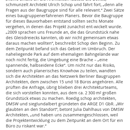
schmunzelt Architekt Ulrich Schop und fährt fort, „denn alle
Fragen aus der Baugruppe sind für alle relevant.“ Zwei Sätze
eines baugruppenerfahrenen Planers. Bevor die Baugruppe
für dieses Bauvorhaben entstand sollten sechs Monate
vergehen, in denen das Projekt zunächst ent-wickelt wurde.
„2009 sprachen uns Freunde an, die das Grundstück nahe
des Gleisdreiecks kannten, ob wir nicht gemeinsam etwas
daraus machen wollten“, beschreibt Schop den Beginn. Zu
dem Zeitpunkt befand sich das Gebiet im Umbruch. Der
naheliegende Park auf dem ehemaligen Bahngelände war
noch nicht fertig, die Umgebung eine Brache – „eine
spannende, halbseidene Ecke“. Um nicht nur das Risiko,
sondern auch planerisches Knowhow zu teilen, wandten
sich die Architekten an das Netzwerk Berliner Baugruppen
Architekten, dem zwischen 15 und 18 Büros angehören. Alle
prüften die Anfrage, übrig blieben drei Architekturteams,
die sich vorstellen konnten, aus dem ca. 2 300 m² großen
Grundstück etwas zu machen. Roedig.schop architekten,
DMSW und sieglundalbert gründeten die ARGE D1 GbR. „Wir
glaubten an den Standort“, betont Julia Dahlhaus von DMSW
Architekten, „und haben uns zusammengeschlossen, weil
die Projektentwicklung zu dem Zeitpunkt an dem Ort für ein
Büro zu riskant war.“