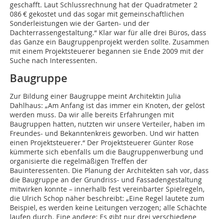
geschafft. Laut Schlussrechnung hat der Quadratmeter 2
086 € gekostet und das sogar mit gemeinschaftlichen
Sonderleistungen wie der Garten- und der
Dachterrassengestaltung.“ Klar war für alle drei Büros, dass
das Ganze ein Baugruppenprojekt werden sollte. Zusammen
mit einem Projektsteuerer begannen sie Ende 2009 mit der
Suche nach Interessenten.
Baugruppe
Zur Bildung einer Baugruppe meint Architektin Julia
Dahlhaus: „Am Anfang ist das immer ein Knoten, der gelöst
werden muss. Da wir alle bereits Erfahrungen mit
Baugruppen hatten, nutzten wir unsere Verteiler, haben im
Freundes- und Bekanntenkreis geworben. Und wir hatten
einen Projektsteuerer.“ Der Projektsteuerer Günter Rose
kümmerte sich ebenfalls um die Baugruppenwerbung und
organisierte die regelmäßigen Treffen der
Bauinteressenten. Die Planung der Architekten sah vor, dass
die Baugruppe an der Grundriss- und Fassadengestaltung
mitwirken konnte – innerhalb fest vereinbarter Spielregeln,
die Ulrich Schop näher beschreibt: „Eine Regel lautete zum
Beispiel, es werden keine Leitungen verzogen; alle Schächte
laufen durch. Eine andere: Es gibt nur drei verschiedene