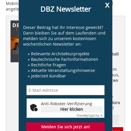
x
Mobiliar selbst gebaut und dort liebevoll Blumenkübel
DBZ Newsletter
angelegt hat.
Susanne Kreykenbohm, Hannover
Dieser Artikel erschien in
Dieser Beitrag hat Ihr Interesse geweckt?
DBZ 10/2015
Dann bleiben Sie auf dem Laufenden und
melden sich zu unserem kostenlosen
wöchentlichen Newsletter an:
Wohnungsbau
» Relevante Architekturprojekte
individuell, vielfältig, experimentell
» Bautechnische Fachinformationen
DBZ Heftpate
Carsten Venus
von
» Rechtliche Fragen
blauraum architekten „Chancen im
» Aktuelle Veranstaltungshinweise
Wohnungsbau“ +++ Stadt-Aktivhaus,
» jederzeit kündbar
Hegger Hegger Schleiff Architekten
+++ Wohnanlage Grimmstraße,
kellner schleich wunderling
+++
DennewitzEins,
ARGE D1 GbR
+++
Anforderungen an Estriche +++
Büro
Anti-Roboter-Verifizierung
Spezial
+++ Das Bauen verbieten?
Hier klicken
Friendly
Captcha ⇗
Ressort: Architektur
Melden Sie sich jetzt an!