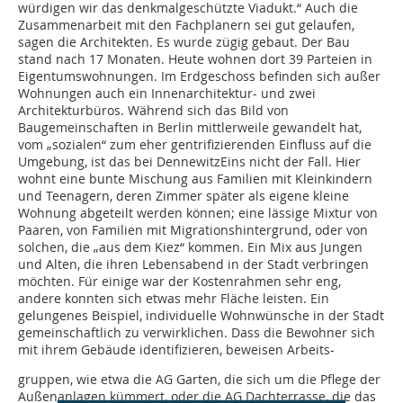
würdigen wir das denkmalgeschützte Viadukt.“ Auch die
Zusammenarbeit mit den Fachplanern sei gut gelaufen,
sagen die Architekten. Es wurde zügig gebaut. Der Bau
stand nach 17 Monaten. Heute wohnen dort 39 Parteien in
Eigentumswohnungen. Im Erdgeschoss befinden sich außer
Wohnungen auch ein Innenarchitektur- und zwei
Architekturbüros. Während sich das Bild von
Baugemeinschaften in Berlin mittlerweile gewandelt hat,
vom „sozialen“ zum eher gentrifizierenden Einfluss auf die
Umgebung, ist das bei DennewitzEins nicht der Fall. Hier
wohnt eine bunte Mischung aus Familien mit Kleinkindern
und Teenagern, deren Zimmer später als eigene kleine
Wohnung abgeteilt werden können; eine lässige Mixtur von
Paaren, von Familien mit Migrationshintergrund, oder von
solchen, die „aus dem Kiez“ kommen. Ein Mix aus Jungen
und Alten, die ihren Lebensabend in der Stadt verbringen
möchten. Für ­einige war der Kostenrahmen sehr eng,
andere konnten sich etwas mehr Fläche leisten. Ein
gelungenes Beispiel, individuelle Wohnwünsche in der Stadt
gemeinschaftlich zu verwirklichen. Dass die Bewohner sich
mit ihrem Gebäude identifizieren, beweisen Arbeits-
gruppen, wie etwa die AG Garten, die sich um die Pflege der
Außenanlagen kümmert, oder die AG Dachterrasse, die das