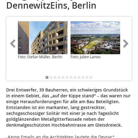
DennewitzEins, Berlin
Foto: Stefan Müller, Berlin
Foto: Julien Lanoo
Foto: Ste
Drei Entwerfer, 39 Bauherren, ein schwieriges Grundstück
in einem Gebiet, das „auf der Kippe stand“ – das waren nur
einige Herausforderungen für alle am Bau Beteiligten.
Entstanden ist ein markanter, lang gestreckter,
sechsgeschossiger Solitär mit einer je nach Tageslicht
goldglänzenden Metallgitterfassade neben der
denkmalgeschützten Hochbahntrasse am Gleisdreieck.
„Keine Emails an die Architekten lautete die Devise,“