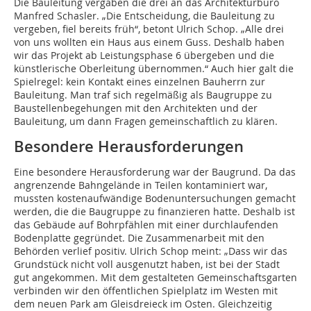
Die Bauleitung vergaben die drei an das Architekturbüro
Manfred Schasler. „Die Entscheidung, die Bauleitung zu
vergeben, fiel bereits früh“, betont Ulrich Schop. „Alle drei
von uns wollten ein Haus aus einem Guss. Deshalb haben
wir das Projekt ab Leistungsphase 6 übergeben und die
künstlerische Oberleitung übernommen.“ Auch hier galt die
Spielregel: kein Kontakt eines einzelnen Bauherrn zur
Bauleitung. Man traf sich regelmäßig als Baugruppe zu
Baustellenbegehungen mit den Architekten und der
Bauleitung, um dann Fragen gemeinschaftlich zu klären.
Besondere Herausforderungen
Eine besondere Herausforderung war der Baugrund. Da das
angrenzende Bahngelände in Teilen kontaminiert war,
mussten kostenaufwändige Bodenuntersuchungen gemacht
werden, die die Baugruppe zu finanzieren hatte. Deshalb ist
das Gebäude auf Bohrpfählen mit einer durchlaufenden
Bodenplatte gegründet. Die Zusammenarbeit mit den
Behörden verlief positiv. Ulrich Schop meint: „Dass wir das
Grundstück nicht voll ausgenutzt haben, ist bei der Stadt
gut angekommen. Mit dem gestalteten Gemeinschaftsgarten
verbinden wir den öffentlichen Spielplatz im Westen mit
dem neuen Park am Gleisdreieck im Osten. Gleichzeitig