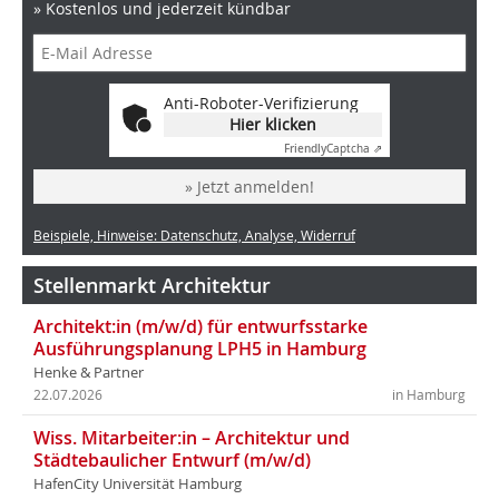
» Kostenlos und jederzeit kündbar
Anti-Roboter-Verifizierung
Hier klicken
Friendly
Captcha ⇗
» Jetzt anmelden!
Beispiele, Hinweise: Datenschutz, Analyse, Widerruf
Stellenmarkt Architektur
Architekt:in (m/w/d) für entwurfsstarke
Ausführungsplanung LPH5 in Hamburg
Henke & Partner
22.07.2026
in Hamburg
Wiss. Mitarbeiter:in – Architektur und
Städtebaulicher Entwurf (m/w/d)
HafenCity Universität Hamburg