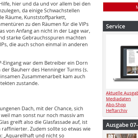
Hilfe, hier und da und vor allem bei den
zulegen, da einige Schwachstellen
e Räume, Kunststoffparkett,
hmentüren zu den Räumen für die VIPs
Service
s von Anfang an nicht in der Lage war,
und starke Gebrauchsspuren machten
VIPs, die auch schon einmal in anderen
IP-Eingang war dem Betreiber ein Dorn
h der Bauherr des Henninger Turms (s.
gemeinsamen Zusammenarbeit kam auch
itekten zustande.
Aktuelle Ausga
Mediadaten
Abo-Shop
ngenen Dach, mit der Chance, sich
Heftarchiv
, weil man sonst nur noch massiv am
as greift also die Glasfassade auf, ist
Ausgabe 07
raffinierter. Zudem sollte so etwas wie
: „Aquarellhaft und nicht so