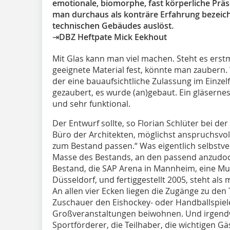
emotionale, biomorphe, fast körperliche Prä
man durchaus als konträre Erfahrung bezeich
technischen Gebäudes auslöst.
⇥DBZ Heftpate Mick Eekhout
Mit Glas kann man viel machen. Steht es erstm
geeignete Material fest, könnte man zaubern.
der eine bauaufsichtliche Zulassung im Einzelf
gezaubert, es wurde (an)gebaut. Ein gläsernes
und sehr funktional.
Der Entwurf sollte, so Florian Schlüter bei d
Büro der Architekten, möglichst anspruchsvoll
zum Bestand passen.“ Was eigentlich selbstver
Masse des Bestands, an den passend anzudoc
Bestand, die SAP Arena in Mannheim, eine Mu
Düsseldorf, und fertiggestellt 2005, steht al
An allen vier Ecken liegen die Zugänge zu den
Zuschauer den Eishockey- oder Handballspie
Großveranstaltungen beiwohnen. Und irgendw
Sportförderer, die Teilhaber, die wichtigen Gä