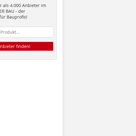
 als 4.000 Anbieter im
R BAU - der
ür Bauprofis!
nbieter finden!