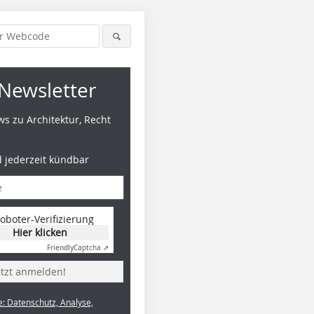
Newsletter
s zu Architektur, Recht
d jederzeit kündbar
Foto: Meixner Schlüter Wendt
Foto: Meixner Schlüter Wendt
Foto: Mei
oboter-Verifizierung
Architekten
Architekten
Architekt
Hier klicken
Friendly
Captcha ⇗
etzt anmelden!
e: Datenschutz, Analyse,