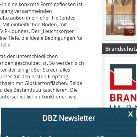
e in eine konkrete Form geflossen ist –
Eingang versammelnden
te außen in ein eher fließendes
 Mit einheitlichen Böden, mit
 VIP-Lounges. Der „Leuchtkörper
ne Tiefe, die ideale Bedingungen für
elle.
Brandschut
was der unterschiedlichen
x
DBZ Newsletter
den geschuldet ist. So werden sich
ter der ein großer Screen alles
Counter für den ersten Empfang
chseln mit Gipskartonflächen. Beide
Dieser Beitrag hat Ihr Interesse geweckt? Dann
 des Bestands zu kaschieren. Die
bleiben Sie auf dem Laufenden und melden sich zu
unterschiedlichen Funktionen wie
unserem kostenlosen wöchentlichen Newsletter an:
» Relevante Architekturprojekte
» Bautechnische Fachinformationen
„BS Brandschut
» Rechtliche Fragen
Jahr rund um 
» Aktuelle Veranstaltungshinweise
ch nur Glas zu nehmen, das wäre wohl zu
am Bau.
» jederzeit kündbar
euchten können, aber nicht transparent
www.bsbrandsc