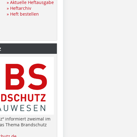
» Aktuelle Heftausgabe
» Heftarchiv
» Heft bestellen
z
z“ informiert zweimal im
das Thema Brandschutz
hutz.de