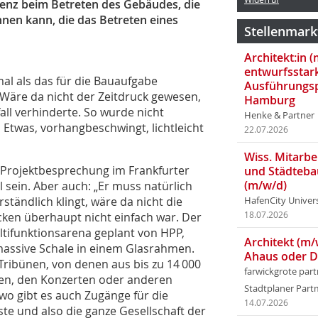
senz beim Betreten des Gebäudes, die
nen kann, die das Betreten eines
Stellenmark
Architekt:in 
entwurfsstar
al als das für die Bauaufgabe
Ausführungsp
 Wäre da nicht der Zeitdruck gewesen,
Hamburg
all verhinderte. So wurde nicht
Henke & Partner
 Etwas, vorhangbeschwingt, lichtleicht
22.07.2026
Wiss. Mitarbei
er Projektbesprechung im Frankfurter
und Städteba
(m/w/d)
 sein. Aber auch: „Er muss natürlich
ständlich klingt, wäre da nicht die
HafenCity Univer
ken überhaupt nicht einfach war. Der
18.07.2026
ltifunktionsarena geplant von HPP,
Architekt (m/
s massive Schale in einem Glasrahmen.
Ahaus oder 
 Tribünen, von denen aus bis zu 14 000
farwickgrote par
len, den Konzerten oder anderen
Stadtplaner Par
o gibt es auch Zugänge für die
14.07.2026
ste und also die ganze Gesellschaft der