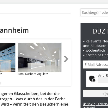
Mannheim
DBZ 
» Relevante New
und Baupraxis
» wöchentlich
» Kostenlos un
tz
Foto: Norbert Miguletz
Abb.: Meixner Schlüter Wendt
Anti-R
Architekten
ngenen Glasscheiben, bei der die
» J
tragen – was durch das in der Farbe
 wird – vermittelt den Besuchern eine
Beispiele, Hinweis
Widerruf