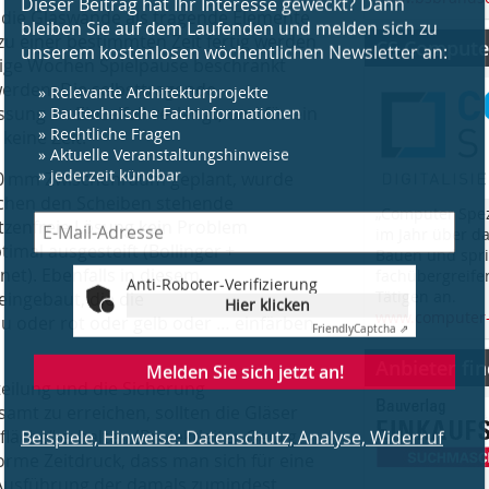
 die Glaswände als tragende Elemente
u einer bestimmten Zeit fertig werden
CS Computer
ige Wochen Spielpause beschränkt
werden. Die selbsttragende
Anti-Roboter-Verifizierung
Hier klicken
sung im Einzelfall verlangt; und für ein
keine Zeit.
Friendly
Captcha ⇗
Melden Sie sich jetzt an!
400 mm Zwischenraum geplant, wurde
schen den Scheiben stehende
„Computer Spez
tützenfreie Lösung kein Problem
im Jahr über d
Beispiele, Hinweise: Datenschutz, Analyse, Widerruf
imal ausgesteift (Bollinger +
Bauen und spri
t). Ebenfalls in diesem
fachübergreife
Tätigen an.
ingebaut, die die
www.computer-
u oder rot oder gelb oder … einfärben
Anbieter fi
eilung und die Sicherung
amt zu erreichen, sollten die Gläser
fläche“ erhalten (Projektleiter Georg
orme Zeitdruck, dass man sich für eine
 Ausführung der damals zumindest