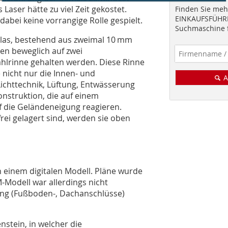
Laser hätte zu viel Zeit gekostet.
Finden Sie mehr
EINKAUFSFÜHRE
abei keine vorrangige Rolle gespielt.
Suchmaschine f
las, bestehend aus zweimal 10 mm
hen beweglich auf zwei
ahlrinne gehalten werden. Diese Rinne
 nicht nur die Innen- und
A
chttechnik, Lüftung, Entwässerung
onstruktion, die auf einem
 die Geländeneigung reagieren.
ei gelagert sind, werden sie oben
in einem digitalen Modell. Pläne wurde
-Modell war allerdings nicht
nung (Fußboden-, Dachanschlüsse)
stein, in welcher die