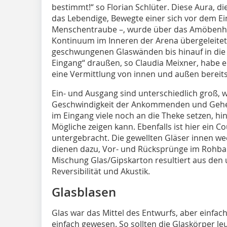
bestimmt!“ so Florian Schlüter. Diese Aura, di
das Lebendige, Bewegte einer sich vor dem 
Menschentraube –, wurde über das Amöbenhaf
Kontinuum im Inneren der Arena übergeleitet.
geschwungenen Glaswänden bis hinauf in die
Eingang“ draußen, so Claudia Meixner, habe ei
eine Vermittlung von innen und außen bereitst
Ein- und Ausgang sind unterschiedlich groß, 
Geschwindigkeit der Ankommenden und Gehen
im Eingang viele noch an die Theke setzen, hin
Mögliche zeigen kann. Ebenfalls ist hier ein 
untergebracht. Die gewellten Gläser innen we
dienen dazu, Vor- und Rücksprünge im Rohbau
Mischung Glas/Gipskarton resultiert aus den 
Reversibilität und Akustik.
Glasblasen
Glas war das Mittel des Entwurfs, aber einfa
einfach gewesen. So sollten die Glaskörper l