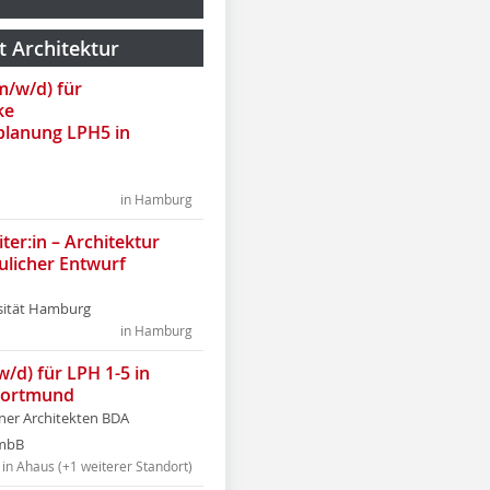
t Architektur
(m/w/d) für
ke
lanung LPH5 in
in Hamburg
ter:in – Architektur
ulicher Entwurf
sität Hamburg
in Hamburg
w/d) für LPH 1-5 in
Dortmund
tner Architekten BDA
tmbB
in Ahaus (+1 weiterer Standort)