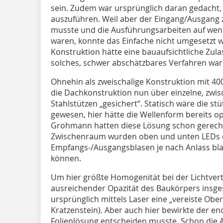
sein. Zudem war ursprünglich daran gedacht,
auszuführen. Weil aber der Eingang/Ausgang z
musste und die Ausführungsarbeiten auf wen
waren, konnte das Einfache nicht umgesetzt 
Konstruktion hätte eine bauaufsichtliche Zulas
solches, schwer abschätzbares Verfahren war 
Ohnehin als zweischalige Konstruktion mit 
die Dachkonstruktion nun über einzelne, zwi
Stahlstützen „gesichert“. Statisch wäre die s
gewesen, hier hätte die Wellenform bereits opt
Grohmann hatten diese Lösung schon gerechne
Zwischenraum wurden oben und unten LEDs e
Empfangs-/Ausgangsblasen je nach Anlass bla
können.
Um hier größte Homogenität bei der Lichtvert
ausreichender Opazität des Baukörpers insges
ursprünglich mittels Laser eine „vereiste Ober
Kratzenstein). Aber auch hier bewirkte der en
Folienlösung entscheiden musste. Schon die