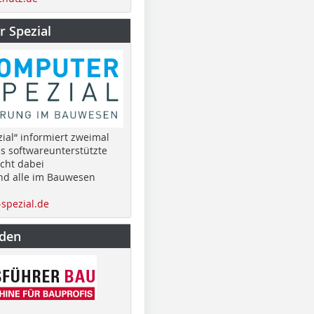
 Spezial
ial“ informiert zweimal
as softwareunterstützte
cht dabei
nd alle im Bauwesen
spezial.de
nden