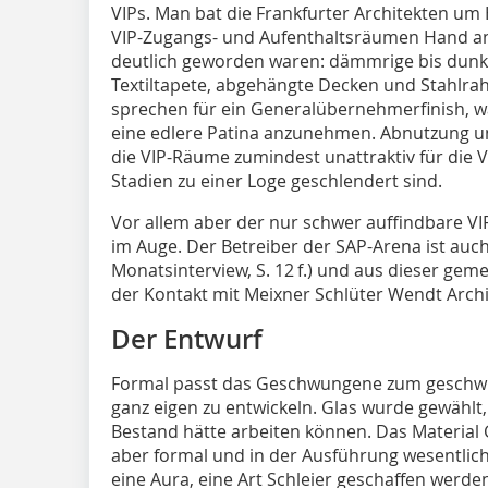
VIPs. Man bat die Frankfurter Architekten um 
VIP-Zugangs- und Aufenthaltsräumen Hand an
deutlich geworden waren: dämmrige bis dunkl
Textiltapete, abgehängte Decken und Stahlra
sprechen für ein Generalübernehmerfinish, wa
eine edlere Patina anzunehmen. Abnutzung 
die VIP-Räume zumindest unattraktiv für die 
Stadien zu einer Loge geschlendert sind.
Vor allem aber der nur schwer auffindbare V
im Auge. Der Betreiber der SAP-Arena ist auc
Monatsinterview, S. 12 f.) und aus dieser 
der Kontakt mit Meixner Schlüter Wendt Arch
Der Entwurf
Formal passt das Geschwungene zum geschwu
ganz eigen zu entwickeln. Glas wurde gewählt
Bestand hätte arbeiten können. Das Material Gl
aber formal und in der Ausführung wesentlich 
eine Aura, eine Art Schleier geschaffen werden