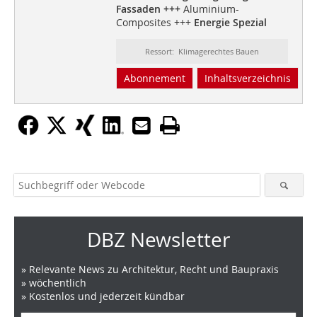
Fassaden +++
Aluminium-
Composites +++
Energie Spezial
Ressort: Klimagerechtes Bauen
Abonnement
Inhaltsverzeichnis
DBZ Newsletter
» Relevante News zu Architektur, Recht und Baupraxis
» wöchentlich
» Kostenlos und jederzeit kündbar