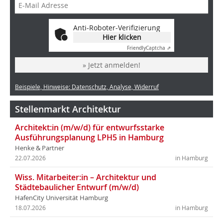
Anti-Roboter-Verifizierung
Hier klicken
Friendly
Captcha ⇗
» Jetzt anmelden!
Beispiele, Hinweise: Datenschutz, Analyse, Widerruf
Stellenmarkt Architektur
Architekt:in (m/w/d) für entwurfsstarke
Ausführungsplanung LPH5 in Hamburg
Henke & Partner
22.07.2026
in Hamburg
Wiss. Mitarbeiter:in – Architektur und
Städtebaulicher Entwurf (m/w/d)
HafenCity Universität Hamburg
18.07.2026
in Hamburg