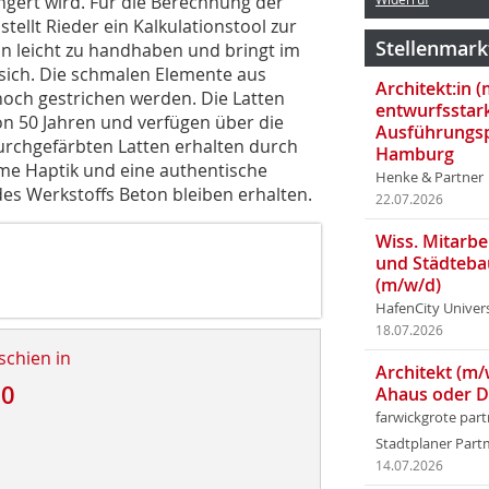
ngert wird. Für die Berechnung der
llt Rieder ein Kalkulationstool zur
Stellenmark
ion leicht zu handhaben und bringt im
sich. Die schmalen Elemente aus
Architekt:in 
och gestrichen werden. Die Latten
entwurfsstar
on 50 Jahren und verfügen über die
Ausführungsp
urchgefärbten Latten erhalten durch
Hamburg
me Haptik und eine authentische
Henke & Partner
des Werkstoffs Beton bleiben erhalten.
22.07.2026
Wiss. Mitarbei
und Städteba
(m/w/d)
HafenCity Univer
18.07.2026
schien in
Architekt (m/
20
Ahaus oder 
farwickgrote par
Stadtplaner Par
14.07.2026