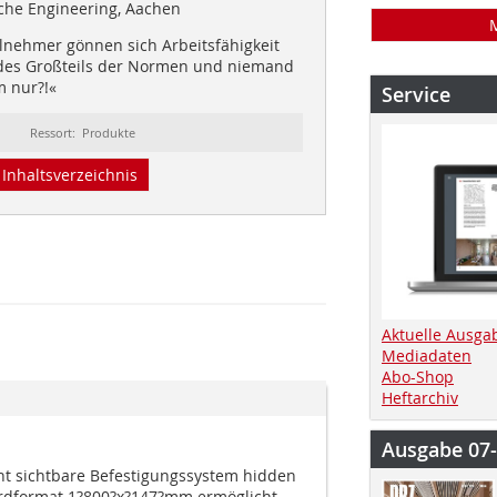
che Engineering, Aachen
ilnehmer gönnen sich Arbeitsfähigkeit
 des Großteils der Normen und niemand
m nur?!«
Service
Ressort: Produkte
Inhaltsverzeichnis
Aktuelle Ausga
Mediadaten
Abo-Shop
Heftarchiv
Ausgabe 07
cht sichtbare Befestigungssystem hidden
ardformat 1?800?x?147?mm ermöglicht