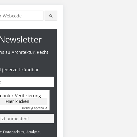
Newsletter
s zu Architektur, Recht
d jederzeit kündbar
oboter-Verifizierung
Hier klicken
Friendly
Captcha ⇗
etzt anmelden!
e: Datenschutz, Analyse,