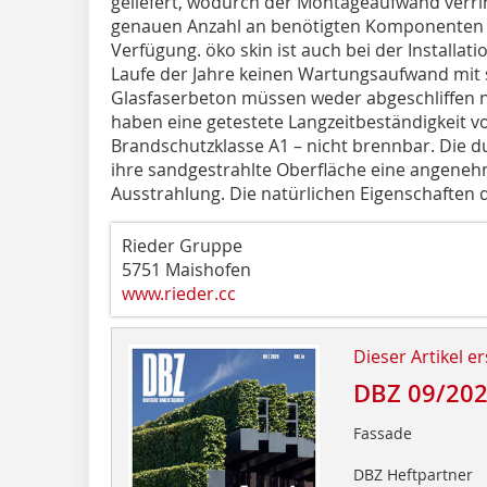
geliefert, wodurch der Montageaufwand verri
genauen Anzahl an benötigten Komponenten ste
Verfügung. öko skin ist auch bei der Installat
Laufe der Jahre keinen Wartungsaufwand mit 
Glasfaserbeton müssen weder abgeschliffen n
haben eine getestete Langzeitbeständigkeit v
Brandschutzklasse A1 – nicht brennbar. Die d
ihre sandgestrahlte Oberfläche eine angeneh
Ausstrahlung. Die natürlichen Eigenschaften 
Rieder Gruppe
5751 Maishofen
www.rieder.cc
Dieser Artikel er
DBZ 09/20
Fassade
DBZ Heftpartner