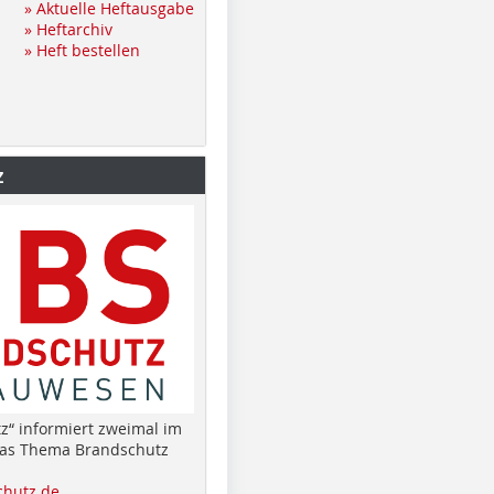
» Aktuelle Heftausgabe
» Heftarchiv
» Heft bestellen
z
z“ informiert zweimal im
das Thema Brandschutz
hutz.de