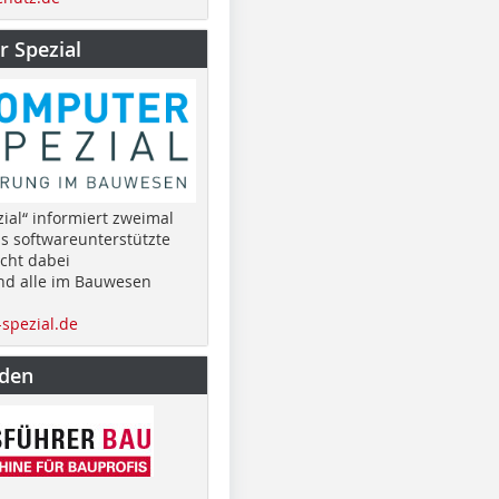
 Spezial
ial“ informiert zweimal
as softwareunterstützte
cht dabei
nd alle im Bauwesen
spezial.de
nden