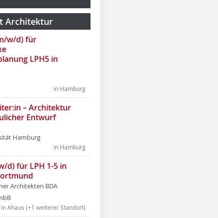
t Architektur
(m/w/d) für
ke
lanung LPH5 in
in Hamburg
ter:in – Architektur
ulicher Entwurf
sität Hamburg
in Hamburg
w/d) für LPH 1-5 in
Dortmund
tner Architekten BDA
tmbB
in Ahaus (+1 weiterer Standort)