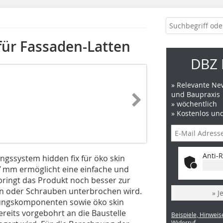
für Fassaden-Latten
DBZ 
» Relevante New
und Baupraxis
» wöchentlich
» Kostenlos un
Anti-R
ungssystem hidden fix für öko skin
7 mm ermöglicht eine einfache und
bringt das Produkt noch besser zur
en oder Schrauben unterbrochen wird.
» J
igungskomponenten sowie öko skin
reits vorgebohrt an die Baustelle
Beispiele, Hinweis
Widerruf