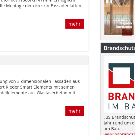
lle Montage der öko skin Fassadenlatten
mehr
Brandschut
ung von 3-dimensionalen Fassaden aus
ert Rieder Smart Elements mit seinen
rmteilelemente aus Glasfaserbeton mit
mehr
„BS Brandschut
Jahr rund um 
am Bau.
www.bsbrandsc