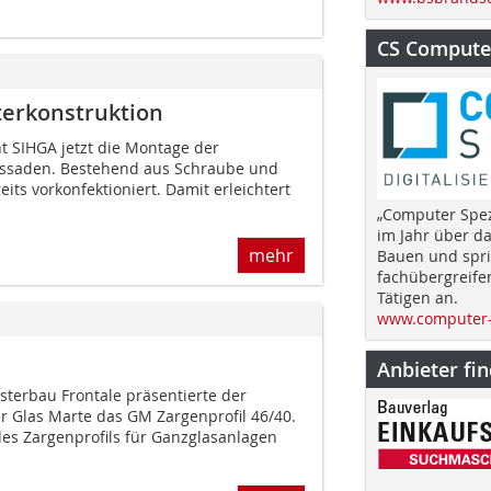
CS Computer
terkonstruktion
ht SIHGA jetzt die Montage der
Fassaden. Bestehend aus Schraube und
its vorkonfektioniert. Damit erleichtert
„Computer Spez
im Jahr über d
mehr
Bauen und spri
fachübergreife
Tätigen an.
www.computer-
Anbieter fi
sterbau Frontale präsentierte der
er Glas Marte das GM Zargenprofil 46/40.
s Zargenprofils für Ganzglasanlagen