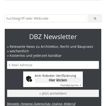
DBZ Newsletter
» Relevante News zu Architektur, Recht und Baupraxis
» wöchentlich
» Kostenlos und jederzeit kündbar
Anti-Roboter-Verifizierung
Hier klicken
Friendly
Captcha ⇗
» Jetzt anmelden!
Beispiele, Hinweise: Datenschutz, Analyse, Widerruf