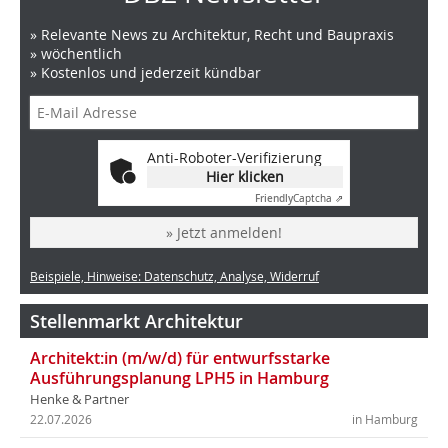
» Relevante News zu Architektur, Recht und Baupraxis
» wöchentlich
» Kostenlos und jederzeit kündbar
Anti-Roboter-Verifizierung
Hier klicken
Friendly
Captcha ⇗
» Jetzt anmelden!
Beispiele, Hinweise: Datenschutz, Analyse, Widerruf
Stellenmarkt Architektur
Architekt:in (m/w/d) für entwurfsstarke
Ausführungsplanung LPH5 in Hamburg
Henke & Partner
22.07.2026
in Hamburg