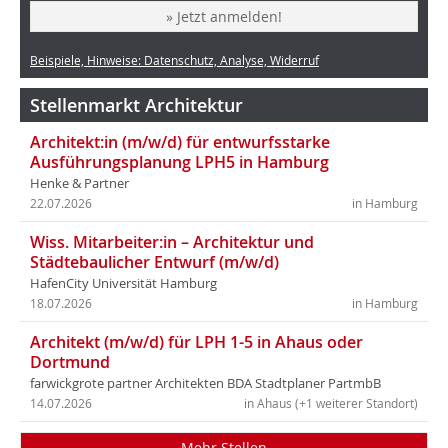
» Jetzt anmelden!
Beispiele, Hinweise: Datenschutz, Analyse, Widerruf
Stellenmarkt Architektur
Architekt:in (m/w/d) für entwurfsstarke
Ausführungsplanung LPH5 in Hamburg
Henke & Partner
22.07.2026
in Hamburg
Wiss. Mitarbeiter:in – Architektur und
Städtebaulicher Entwurf (m/w/d)
HafenCity Universität Hamburg
18.07.2026
in Hamburg
Architekt (m/w/d) für LPH 1-5 in Ahaus oder
Dortmund
farwickgrote partner Architekten BDA Stadtplaner PartmbB
14.07.2026
in Ahaus (+1 weiterer Standort)
Mehr Stellen