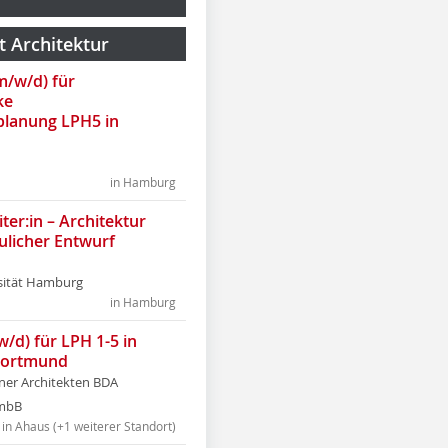
t Architektur
(m/w/d) für
ke
lanung LPH5 in
in Hamburg
ter:in – Architektur
ulicher Entwurf
sität Hamburg
in Hamburg
w/d) für LPH 1-5 in
Dortmund
tner Architekten BDA
tmbB
in Ahaus (+1 weiterer Standort)