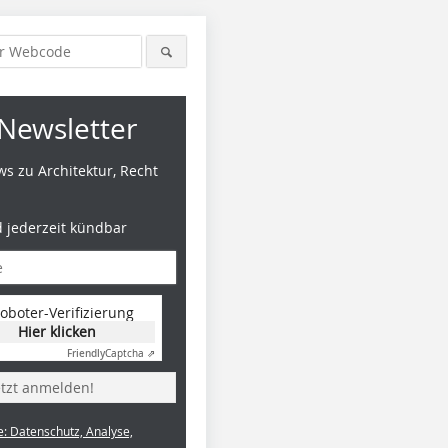
Newsletter
s zu Architektur, Recht
d jederzeit kündbar
oboter-Verifizierung
Hier klicken
Friendly
Captcha ⇗
etzt anmelden!
e: Datenschutz, Analyse,