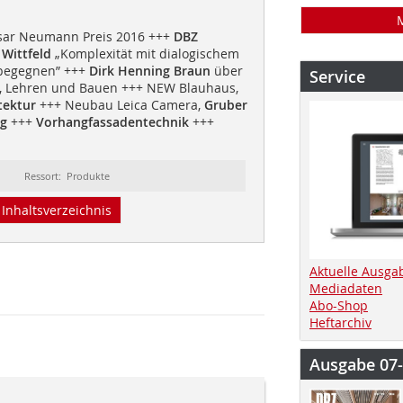
sar Neumann Preis 2016 +++
DBZ
 Wittfeld
„Komplexität mit dialogischem
begegnen” +++
Dirk Henning Braun
über
Service
n, Lehren und Bauen +++ NEW Blauhaus,
tektur
+++ Neubau Leica Camera,
Gruber
rg
+++
Vorhangfassadentechnik
+++
Ressort: Produkte
Inhaltsverzeichnis
Aktuelle Ausga
Mediadaten
Abo-Shop
Heftarchiv
Ausgabe 07