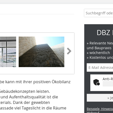
DBZ 
» Relevante New
und Baupraxis
» wöchentlich
» Kostenlos un
Anti-R
e kann mit ihrer positiven Ökobilanz
Gebäudekonzepten leisten.
nd Aufenthaltsqualität ist die
» J
erials. Dank der gewebten
assade viel Tageslicht in die Räume
Beispiele, Hinweis
Widerruf