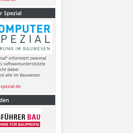
 Spezial
ial“ informiert zweimal
as softwareunterstützte
cht dabei
nd alle im Bauwesen
spezial.de
nden