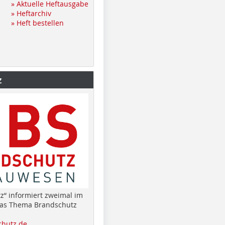
» Aktuelle Heftausgabe
» Heftarchiv
» Heft bestellen
z
z“ informiert zweimal im
das Thema Brandschutz
hutz.de