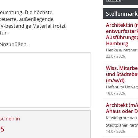
eleuchtung. Die höchste
Stellenmark
steuerte, außenliegende
Architekt:in 
-beständige Material trotzt
entwurfsstar
tun-
Ausführungsp
Hamburg
 einzubüßen.
Henke & Partner
22.07.2026
Wiss. Mitarbei
und Städteba
(m/w/d)
HafenCity Univer
18.07.2026
Architekt (m/
Ahaus oder 
schien in
farwickgrote par
Stadtplaner Par
15
14.07.2026