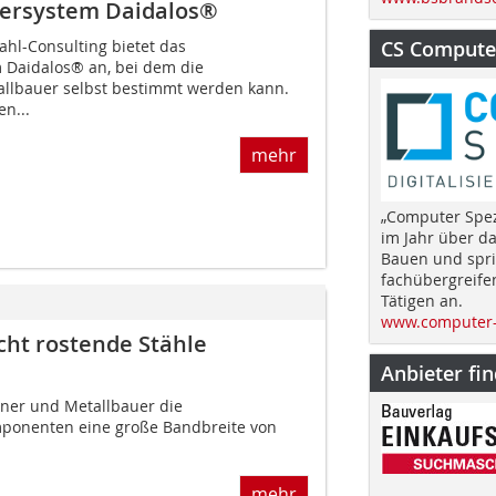
dersystem Daidalos®
tahl-Consulting bietet das
CS Computer
 Daidalos® an, bei dem die
allbauer selbst bestimmt werden kann.
n...
mehr
„Computer Spez
im Jahr über d
Bauen und spri
fachübergreife
Tätigen an.
www.computer-
cht rostende Stähle
Anbieter fi
laner und Metallbauer die
mponenten eine große Bandbreite von
mehr