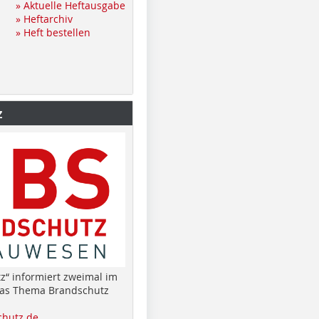
» Aktuelle Heftausgabe
» Heftarchiv
» Heft bestellen
z
z“ informiert zweimal im
das Thema Brandschutz
hutz.de