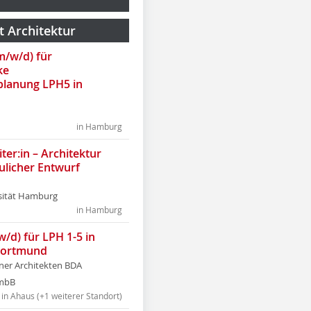
t Architektur
(m/w/d) für
ke
lanung LPH5 in
in Hamburg
ter:in – Architektur
ulicher Entwurf
sität Hamburg
in Hamburg
w/d) für LPH 1-5 in
Dortmund
tner Architekten BDA
tmbB
in Ahaus (+1 weiterer Standort)