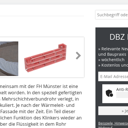
DBZ 
» Relevante New
und Baupraxis
» wöchentlich
» Kostenlos un
emeinsam mit der FH Münster ist eine
Anti-R
lt worden. In den speziell gefertigten
s Mehrschichtverbundrohr verlegt, in
kuliert. Je nach der Wärmeleit- und
» J
ssade mit der Zeit. Ein Teil dieser
ichen Funktion des Klinkers wieder an
er die Flüssigkeit in dem Rohr
Beispiele, Hinweis
Widerruf