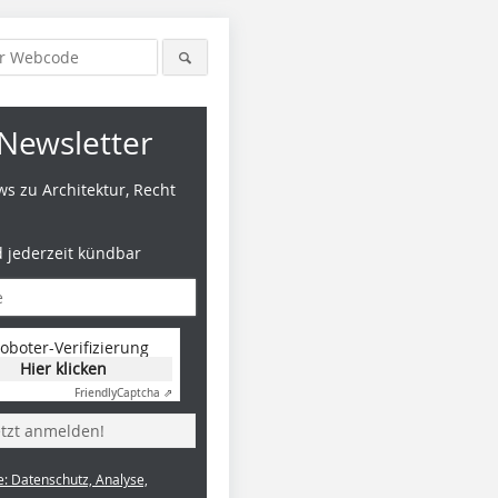
Newsletter
s zu Architektur, Recht
d jederzeit kündbar
oboter-Verifizierung
Hier klicken
Friendly
Captcha ⇗
etzt anmelden!
e: Datenschutz, Analyse,