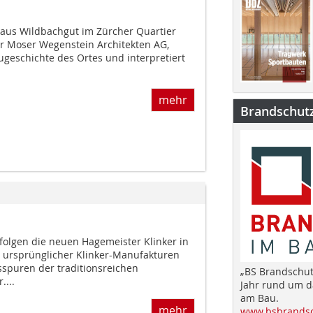
us Wildbachgut im Zürcher Quartier
der Moser Wegenstein Architekten AG,
augeschichte des Ortes und interpretiert
mehr
Brandschut
folgen die neuen Hagemeister Klinker in
l ursprünglicher Klinker-Manufakturen
spuren der traditionsreichen
„BS Brandschut
...
Jahr rund um 
am Bau.
mehr
www.bsbrandsc