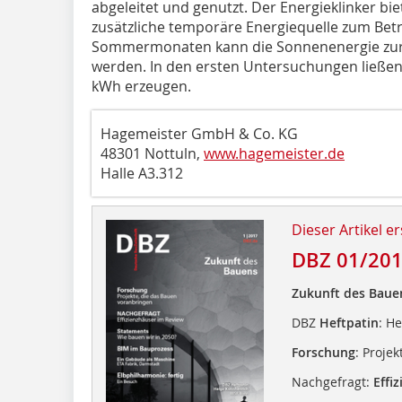
abgeleitet und genutzt. Der Energieklinker bi
zusätzliche temporäre Energiequelle zum Be
Sommermonaten kann die Sonnenenergie zu
werden. In den ersten Untersuchungen ließen 
kWh erzeugen.
Hagemeister GmbH & Co. KG
48301 Nottuln,
www.hagemeister.de
Halle A3.312
Dieser Artikel er
DBZ 01/20
Zukunft des Baue
DBZ
Heftpatin
: H
Forschung
: Proje
Nachgefragt:
Effi