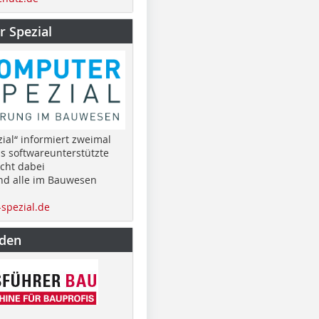
 Spezial
ial“ informiert zweimal
as softwareunterstützte
cht dabei
nd alle im Bauwesen
spezial.de
nden