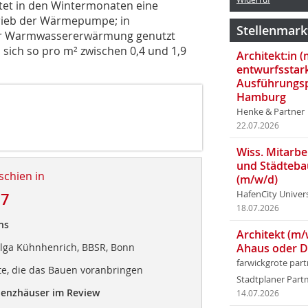
etet in den Wintermonaten eine
trieb der Wärmepumpe; in
Stellenmark
r Warmwassererwärmung genutzt
sich so pro m² zwischen 0,4 und 1,9
Architekt:in 
entwurfsstar
Ausführungsp
Hamburg
Henke & Partner
22.07.2026
Wiss. Mitarbei
und Städteba
schien in
(m/w/d)
HafenCity Univer
17
18.07.2026
ns
Architekt (m/
elga Kühnhenrich, BBSR, Bonn
Ahaus oder 
farwickgrote par
kte, die das Bauen voranbringen
Stadtplaner Par
zienzhäuser im Review
14.07.2026