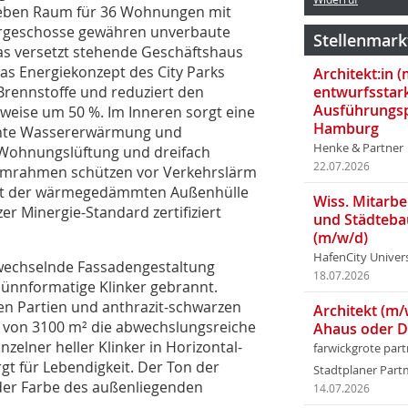
geben Raum für 36 Wohnungen mit
ergeschosse gewähren unverbaute
Stellenmark
 Das versetzt stehende Geschäftshaus
Das Energiekonzept des City Parks
Architekt:in 
entwurfsstar
r Brennstoffe und reduziert den
Ausführungsp
eise um 50 %. Im Inneren sorgt eine
Hamburg
ente Wassererwärmung und
Henke & Partner
 Wohnungslüftung und dreifach
22.07.2026
iumrahmen schützen vor Verkehrslärm
it der wärmegedämmten Außenhülle
Wiss. Mitarbei
r Minergie-Standard zertifiziert
und Städteba
(m/w/d)
HafenCity Univer
d wechselnde Fassadengestaltung
18.07.2026
dünnformatige Klinker gebrannt.
en Partien und anthrazit-schwarzen
Architekt (m/
 von 3100 m² die abwechslungsreiche
Ahaus oder 
zelner heller Klinker in Horizontal-
farwickgrote par
gt für Lebendigkeit. Der Ton der
Stadtplaner Par
der Farbe des außenliegenden
14.07.2026