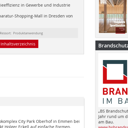
eeffizienz in Gewerbe und Industrie
aratur-Shopping-Mall in Dresden von
Ressort: Produktanwendung
Inhaltsverzeichnis
Brandschut
„BS Brandschut
Jahr rund um 
komplex City Park Oberhof in Emmen bei
am Bau.
kt Holger Eckell auf einfache Formen,
www.bsbrandsc