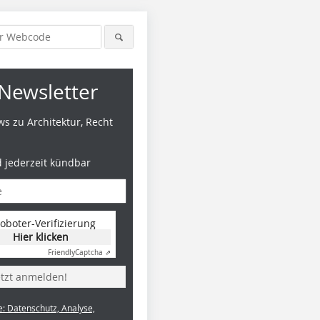
Newsletter
s zu Architektur, Recht
d jederzeit kündbar
oboter-Verifizierung
Hier klicken
Friendly
Captcha ⇗
etzt anmelden!
e: Datenschutz, Analyse,