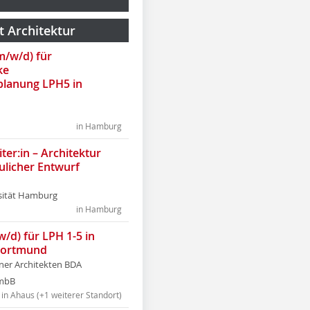
t Architektur
(m/w/d) für
ke
lanung LPH5 in
in Hamburg
ter:in – Architektur
ulicher Entwurf
sität Hamburg
in Hamburg
w/d) für LPH 1-5 in
Dortmund
tner Architekten BDA
tmbB
in Ahaus (+1 weiterer Standort)