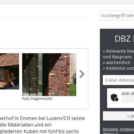
DBZ 
» Relevante New
und Baupraxis
» wöchentlich
» Kostenlos un
Foto: Hagemeister
Anti-R
Foto: Hagemeister
» J
erhof in Emmen bei Luzern/CH setzte
dle Materialien und ein
Beispiele, Hinweis
gliederten Kuben mit fünf bis sechs
Widerruf