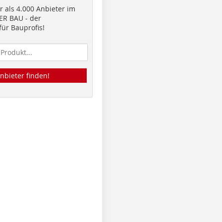
 als 4.000 Anbieter im
R BAU - der
ür Bauprofis!
nbieter finden!