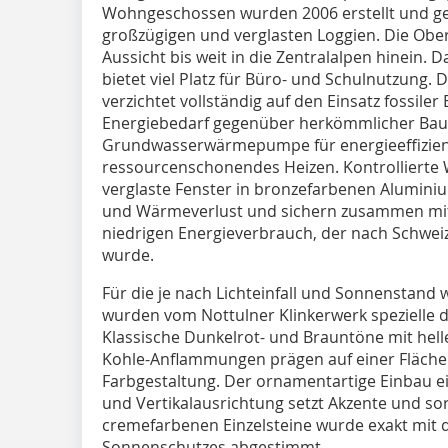
Wohngeschossen wurden 2006 erstellt und 
großzügigen und verglasten Loggien. Die Ob
Aussicht bis weit in die Zentralalpen hinein.
bietet viel Platz für Büro- und Schulnutzung. 
verzichtet vollständig auf den Einsatz fossile
Energiebedarf gegenüber herkömmlicher Bauw
Grundwasserwärmepumpe für energieeffizi
ressourcenschonendes Heizen. Kontrollierte
verglaste Fenster in bronzefarbenen Alumin
und Wärmeverlust und sichern zusammen m
niedrigen Energieverbrauch, der nach Schweize
wurde.
Für die je nach Lichteinfall und Sonnenstan
wurden vom Nottulner Klinkerwerk spezielle 
Klassische Dunkelrot- und Brauntöne mit hell
Kohle-Anflammungen prägen auf einer Fläche
Farbgestaltung. Der ornamentartige Einbau ein
und Vertikalausrichtung setzt Akzente und sor
cremefarbenen Einzelsteine wurde exakt mit 
Sonnenschutzes abgestimmt.