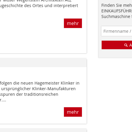
Finden Sie mehr
augeschichte des Ortes und interpretiert
EINKAUFSFÜHRE
Suchmaschine f
mehr
A
folgen die neuen Hagemeister Klinker in
l ursprünglicher Klinker-Manufakturen
spuren der traditionsreichen
...
mehr