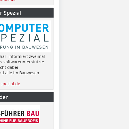
 Spezial
ial“ informiert zweimal
as softwareunterstützte
cht dabei
nd alle im Bauwesen
spezial.de
nden