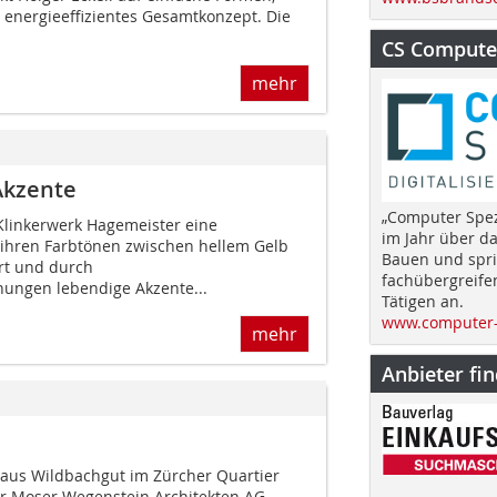
 energieeffizientes Gesamtkonzept. Die
CS Computer
mehr
Akzente
„Computer Spez
linkerwerk Hagemeister eine
im Jahr über d
n ihren Farbtönen zwischen hellem Gelb
Bauen und spri
rt und durch
fachübergreife
ngen lebendige Akzente...
Tätigen an.
www.computer-
mehr
Anbieter fi
us Wildbachgut im Zürcher Quartier
der Moser Wegenstein Architekten AG,