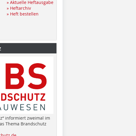
» Aktuelle Heftausgabe
» Heftarchiv
» Heft bestellen
z
z“ informiert zweimal im
das Thema Brandschutz
hutz.de