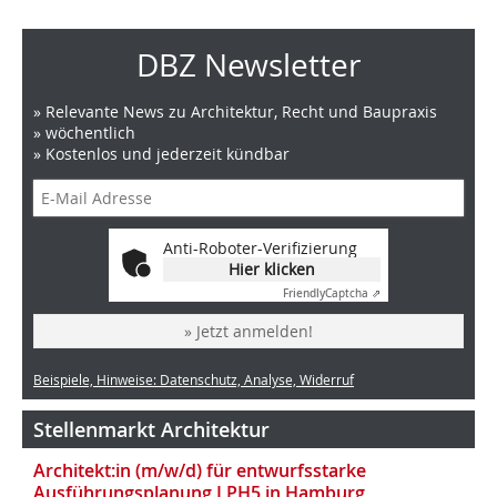
DBZ Newsletter
» Relevante News zu Architektur, Recht und Baupraxis
» wöchentlich
» Kostenlos und jederzeit kündbar
Anti-Roboter-Verifizierung
Hier klicken
Friendly
Captcha ⇗
» Jetzt anmelden!
Beispiele, Hinweise: Datenschutz, Analyse, Widerruf
Stellenmarkt Architektur
Architekt:in (m/w/d) für entwurfsstarke
Ausführungsplanung LPH5 in Hamburg