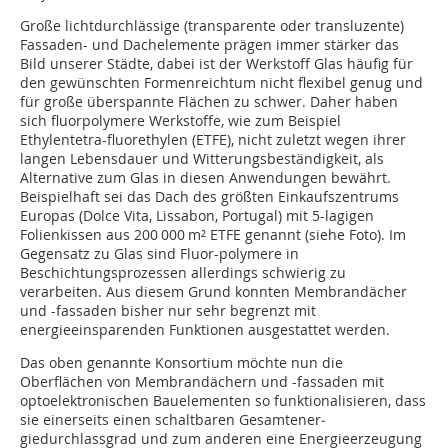
Große lichtdurchlässige (transparente oder transluzente)
Fassaden- und Dachelemente prägen immer stärker das
Bild unserer Städte, dabei ist der Werkstoff Glas häufig für
den gewünschten Formenreichtum nicht flexibel genug und
für große überspannte Flächen zu schwer. Daher haben
sich fluorpolymere Werkstoffe, wie zum Beispiel
Ethylentetra-fluorethylen (ETFE), nicht zuletzt wegen ihrer
langen Lebensdauer und Witterungsbeständigkeit, als
Alternative zum Glas in diesen Anwendungen bewährt.
Beispielhaft sei das Dach des größten Einkaufszentrums
Europas (Dolce Vita, Lissabon, Portugal) mit 5-lagigen
Folienkissen aus 200 000 m² ETFE genannt (siehe Foto). Im
Gegensatz zu Glas sind Fluor-polymere in
Beschichtungsprozessen allerdings schwierig zu
verarbeiten. Aus diesem Grund konnten Membrandächer
und -fassaden bisher nur sehr begrenzt mit
energieeinsparenden Funktionen ausgestattet werden.
Das oben genannte Konsortium möchte nun die
Oberflächen von Membrandächern und -fassaden mit
optoelektronischen Bau­elementen so funktionalisieren, dass
sie einerseits einen schaltbaren Gesamtener­
giedurchlassgrad und zum anderen eine Ener­gieerzeugung