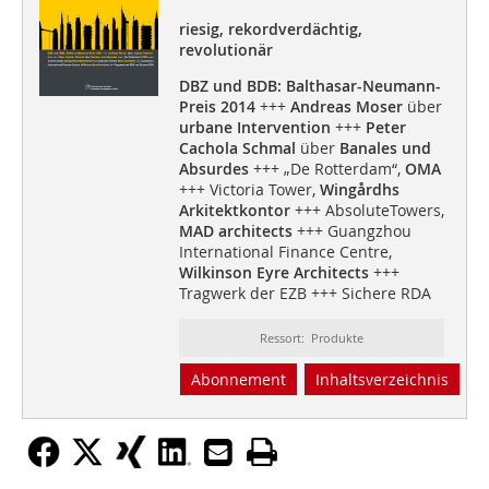
riesig, rekordverdächtig,
revolutionär
DBZ und BDB: Balthasar-Neumann-
Preis 2014
+++
Andreas Moser
über
urbane Intervention
+++
Peter
Cachola Schmal
über
Banales und
Absurdes
+++ „De Rotterdam“,
OMA
+++ Victoria Tower,
Wingårdhs
Arkitektkontor
+++ AbsoluteTowers,
MAD architects
+++ Guangzhou
International Finance Centre,
Wilkinson Eyre Architects
+++
Tragwerk der EZB +++ Sichere RDA
Ressort: Produkte
Abonnement
Inhaltsverzeichnis