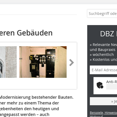
lteren Gebäuden
DBZ 
» Relevante New
und Baupraxis
» wöchentlich
» Kostenlos un
Anti-R
 Modernisierung bestehender Bauten.
» J
mer mehr zu einem Thema der
ebenheiten den heutigen und
Beispiele, Hinweis
angepasst werden – auch
Widerruf