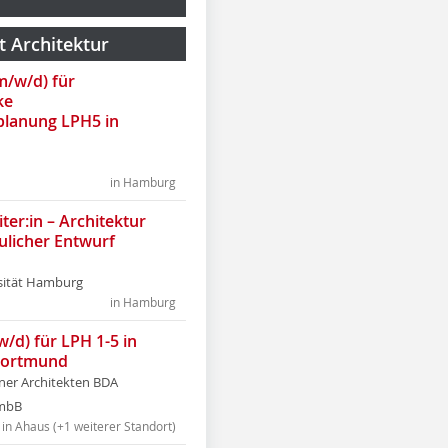
t Architektur
(m/w/d) für
ke
lanung LPH5 in
in Hamburg
ter:in – Architektur
ulicher Entwurf
sität Hamburg
in Hamburg
w/d) für LPH 1-5 in
Dortmund
tner Architekten BDA
tmbB
in Ahaus (+1 weiterer Standort)