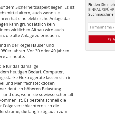
Finden Sie mehr
auf dem Sicherheitsaspekt liegen: Es ist
EINKAUFSFÜHRE
ebsmittel altern, auch wenn sie
Suchmaschine f
hren hat eine elektrische Anlage das
lagen kann grundsätzlich kein
inem wirklichen Altbau wird auch
n, die alte Anlage zu erneuern.
A
ind in der Regel Häuser und
80er Jahren. Vor 30 oder 40 Jahren
re als heute.
 die für das damalige
 dem heutigen Bedarf. Computer,
gsstarke Elektrogeräte lassen sich in
bel und Mehrfachsteckdosen
iner deutlich höheren Belastung
 – und das, wenn sie sowieso schon alt
kommen ist. Es besteht schnell die
r Folge verschlechtern sich die
lerströme, die langfristig auch zum