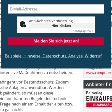
n altes Gebäude, das nach seinerzeit
, aber heute geltendem Baurecht nicht
CS Computer
 werden darf.
 grundsätzlich übertragen und trotz
Anti-Roboter-Verifizierung
er Betrieb einer bestehenden
Hier klicken
r Errichtung den herrschenden
Friendly
Captcha ⇗
h dann zulässig, wenn inzwischen
Melden Sie sich jetzt an!
n, sofern diese neuen Regeln nicht
ern.
„Computer Spez
im Jahr über d
Beispiele, Hinweise: Datenschutz, Analyse, Widerruf
sanierung oder -umbau für den Erhalt
Bauen und spri
anche Experten darin allerdings eine
fachübergreife
erheit der Anlage Sorge zu tragen und
Tätigen an.
nintensive Maßnahmen zu entscheiden.
www.computer-
wehr geht vor Bestandsschutz. Zudem
Anbieter fi
trische Anlagen anwendbar. Werden
 abgeändert, so müssen diese
in anerkannten Regeln der Technik
rage nach einem Erhalt der alten bzw.
lso gar nicht.