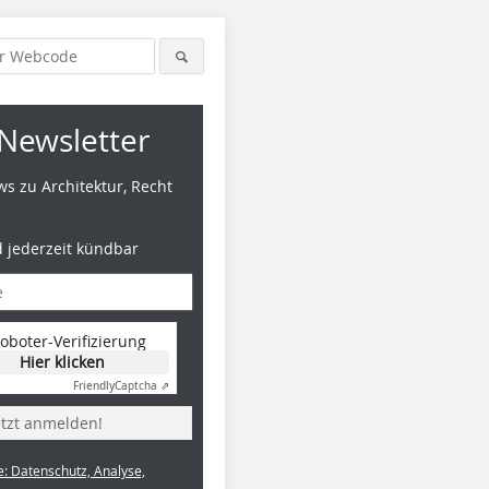
Newsletter
s zu Architektur, Recht
d jederzeit kündbar
alle Fotos
oboter-Verifizierung
Hier klicken
Friendly
Captcha ⇗
etzt anmelden!
e: Datenschutz, Analyse,