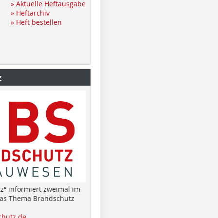
» Aktuelle Heftausgabe
» Heftarchiv
» Heft bestellen
z
z“ informiert zweimal im
das Thema Brandschutz
hutz.de