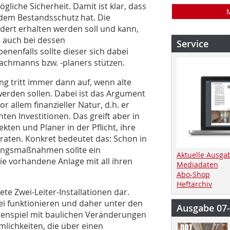
gliche Sicherheit. Damit ist klar, dass
 dem Bestandsschutz hat. Die
dert erhalten werden soll und kann,
e auch bei dessen
Service
nenfalls sollte dieser sich dabei
ofachmanns bzw. -planers stützen.
g tritt immer dann auf, wenn alte
erden sollen. Dabei ist das Argument
 allem finanzieller Natur, d.h. er
ten Investitionen. Das greift aber in
kten und Planer in der Pflicht, ihre
eraten. Konkret bedeutet das: Schon in
ungsmaßnahmen sollte ein
Aktuelle Ausga
e vorhandene Anlage mit all ihren
Mediadaten
Abo-Shop
Heftarchiv
tete Zwei-Leiter-Installationen dar.
ei funktionieren und daher unter den
Ausgabe 07
menspiel mit baulichen Veränderungen
lichkeiten, die über einen