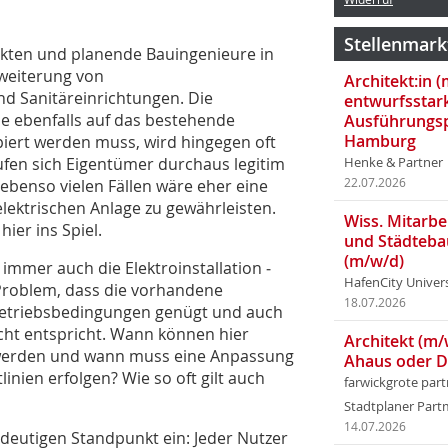
Stellenmark
ekten und planende Bauingenieure in
rweiterung von
Architekt:in 
d Sanitäreinrichtungen. Die
entwurfsstar
die ebenfalls auf das bestehende
Ausführungsp
Hamburg
iert werden muss, wird hingegen oft
erufen sich Eigentümer durchaus legitim
Henke & Partner
ebenso vielen Fällen wäre eher eine
22.07.2026
lektrischen Anlage zu gewährleisten.
Wiss. Mitarbei
ier ins Spiel.
und Städteba
(m/w/d)
immer auch die Elektroinstallation ­
HafenCity Univer
 Problem, dass die vorhandene
18.07.2026
 Betriebsbedingungen genügt und auch
ht entspricht. Wann können hier
Architekt (m/
werden und wann muss eine Anpassung
Ahaus oder 
inien erfolgen? Wie so oft gilt auch
farwickgrote par
Stadtplaner Par
14.07.2026
ndeutigen Standpunkt ein: Jeder Nutzer