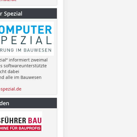
 Spezial
ial“ informiert zweimal
as softwareunterstützte
cht dabei
nd alle im Bauwesen
spezial.de
nden