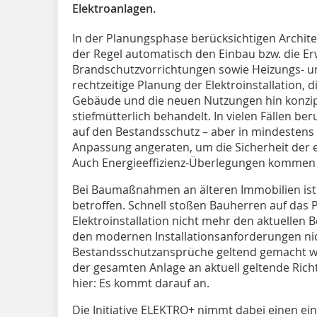
Elektroanlagen.
In der Planungsphase berücksichtigen Archit
der Regel automatisch den Einbau bzw. die E
Brandschutzvorrichtungen sowie Heizungs- un
rechtzeitige Planung der Elektroinstallation, 
Gebäude und die neuen Nutzungen hin konzip
stief­müt­terlich behandelt. In vielen Fällen b
auf den Bestandsschutz – aber in mindestens 
Anpassung angeraten, um die Sicherheit der e
Auch Energieeffi­zienz-Überlegungen kommen h
Bei Baumaßnahmen an älteren Immobi­lien ist 
betroffen. Schnell stoßen Bauherren auf das
Elektroinstallation nicht mehr den aktuellen
den modernen Installationsanforderungen nic
Bestandsschutzansprüche geltend gemacht 
der gesamten Anlage an aktuell geltende Richtl
hier: Es kommt darauf an.
Die Initiative ELEKTRO+ nimmt dabei einen ei