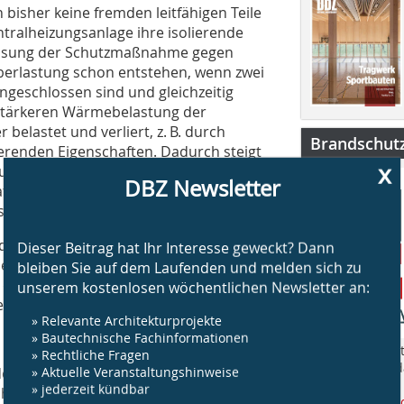
bisher keine fremden leitfähigen Teile
tralheizungsanlage ihre isolierende
npassung der Schutzmaßnahme gegen
Überlastung schon entstehen, wenn zwei
ngeschlossen sind und gleichzeitig
r stärkeren Wärmebelastung der
belastet und verliert, z. B. durch
Brandschut
erenden Eigenschaften. Dadurch steigt
x
unkontrolliert über fremde leitfähige
DBZ Newsletter
olationsfehler können lange unentdeckt
srisiko dar.
er elektrischen Anlage, kann sich dies
Dieser Beitrag hat Ihr Interesse geweckt? Dann
r Zählerschrank z. B., der mit
bleiben Sie auf dem Laufenden und melden sich zu
r elektrischen Anlage steigert,
unserem kostenlosen wöchentlichen Newsletter an:
ltetes Vorgängermodell.
» Relevante Architekturprojekte
» Bautechnische Fachinformationen
„BS Brandschut
» Rechtliche Fragen
Jahr rund um 
f des Bestandsschutzes in den DIN VDE-
» Aktuelle Veranstaltungshinweise
am Bau.
» jederzeit kündbar
hnik nicht gibt. Der Begriff stammt aus
www.bsbrandsc