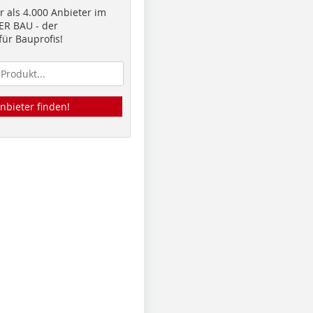
 als 4.000 Anbieter im
R BAU - der
ür Bauprofis!
nbieter finden!